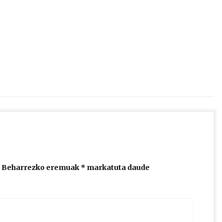
2026/07/15
Larunbatean Plentziako Itsas
Martxa ospatuko da
2026/07/07
SOINUGELA: Paul McCartney eta
Ringo Starr-en lan berriak
2026/07/03
Beharrezko eremuak
*
markatuta daude