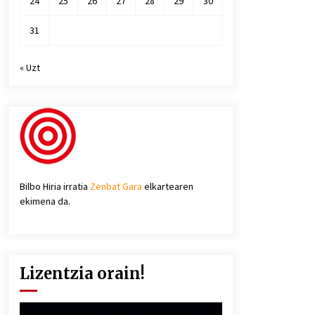
24
25
26
27
28
29
30
31
« Uzt
Bilbo Hiria irratia
Zenbat Gara
elkartearen
ekimena da.
Lizentzia orain!