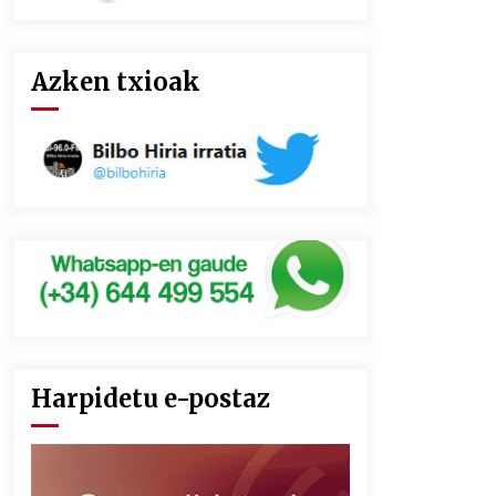
Azken txioak
Harpidetu e-postaz