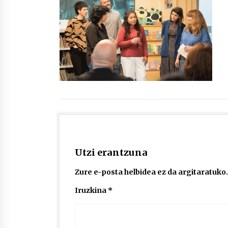
protagonista
2026/07/16
POTTO: San Pedro jaietako bertso-
saioa
2026/07/09
Auritz Iñurrietaren margoak
ikusgai Uribitarte40 aretoan
2026/07/03
Utzi erantzuna
Zure e-posta helbidea ez da argitaratuko.
Iruzkina
*