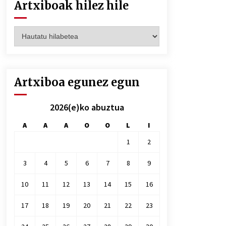
Artxiboak hilez hile
Artxiboak
hilez
hile
Artxiboa egunez egun
2026(e)ko abuztua
A
A
A
O
O
L
I
1
2
3
4
5
6
7
8
9
10
11
12
13
14
15
16
17
18
19
20
21
22
23