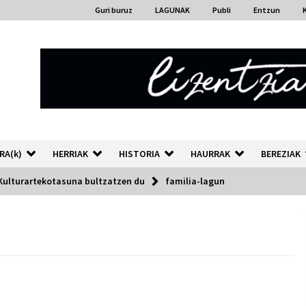
Guri buruz
LAGUNAK
Publi
Entzun
RA(k)
HERRIAK
HISTORIA
HAURRAK
BEREZIAK
Kulturartekotasuna bultzatzen du
familia-lagun
“Hiztegi bat” Gorka Urbizuk
idatzitako letren hiztegia
2026/07/23
Auzoportala : 1×04 Auzofoniak