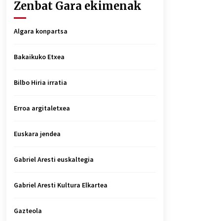
Zenbat Gara ekimenak
Algara konpartsa
Bakaikuko Etxea
Bilbo Hiria irratia
Erroa argitaletxea
Euskara jendea
Gabriel Aresti euskaltegia
Gabriel Aresti Kultura Elkartea
Gazteola