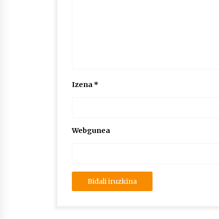
Izena
*
Webgunea