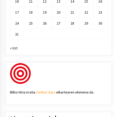
10
11
12
13
14
15
16
17
18
19
20
21
22
23
24
25
26
27
28
29
30
31
« Uzt
Bilbo Hiria irratia
Zenbat Gara
elkartearen ekimena da.