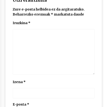
Utzi erantzuna
2026/07/03
Zure e-posta helbidea ez da argitaratuko.
Beharrezko eremuak
*
markatuta daude
MUSIBLA #297: Bide, Boards Of Canada, Somak,
Tiga, Twisted Teens, Underscores, Habia
Iruzkina
*
2026/07/02
Izena
*
E-posta
*