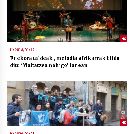
2018/01/12
Enekora taldeak , melodia afrikarrak bildu
ditu ‘Maitatzea nahigo’ lanean
2020/01/07