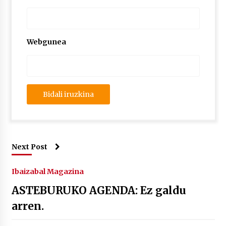
Webgunea
Next Post
Ibaizabal Magazina
ASTEBURUKO AGENDA: Ez galdu
arren.