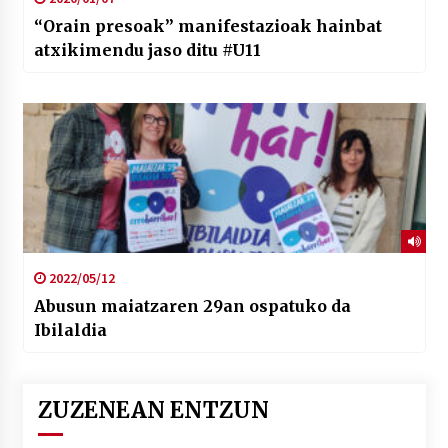
“Orain presoak” manifestazioak hainbat
atxikimendu jaso ditu #U11
2022/05/12
Abusun maiatzaren 29an ospatuko da
Ibilaldia
ZUZENEAN ENTZUN