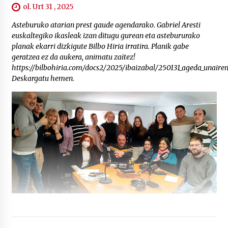
ol. Urt 31 , 2025
Asteburuko atarian prest gaude agendarako. Gabriel Aresti
euskaltegiko ikasleak izan ditugu gurean eta astebururako
planak ekarri dizkigute Bilbo Hiria irratira. Planik gabe
geratzea ez da aukera, animatu zaitez!
https://bilbohiria.com/docs2/2025/ibaizabal/250131_ageda_unaire
Deskargatu hemen.