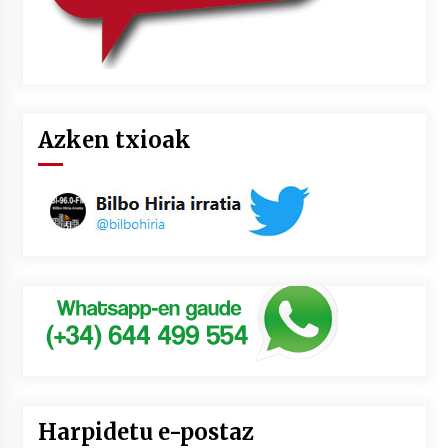
Azken txioak
Harpidetu e-postaz