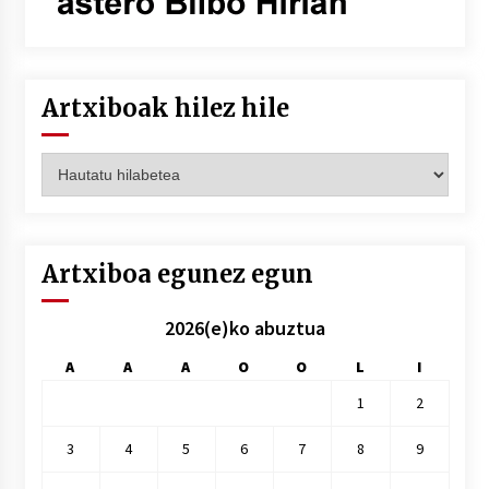
Artxiboak hilez hile
Artxiboak
hilez
hile
Artxiboa egunez egun
2026(e)ko abuztua
A
A
A
O
O
L
I
1
2
3
4
5
6
7
8
9