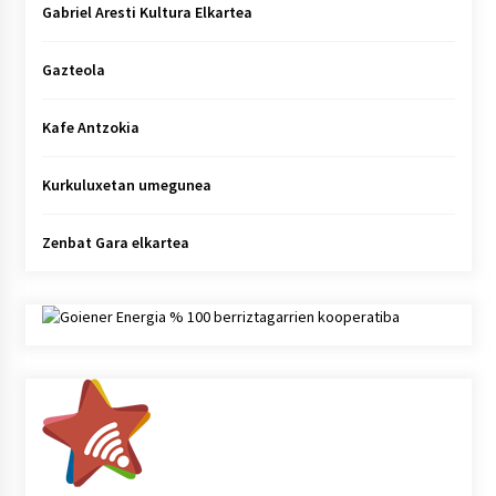
Gabriel Aresti Kultura Elkartea
Gazteola
Kafe Antzokia
Kurkuluxetan umegunea
Zenbat Gara elkartea