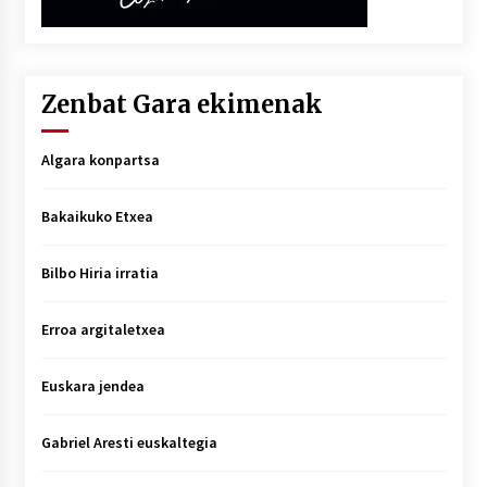
Zenbat Gara ekimenak
Algara konpartsa
Bakaikuko Etxea
Bilbo Hiria irratia
Erroa argitaletxea
Euskara jendea
Gabriel Aresti euskaltegia