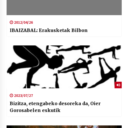
2012/04/26
IBAIZABAL: Erakusketak Bilbon
2023/07/27
Bizitza, etengabeko desoreka da, Oier
Gorosabelen eskutik