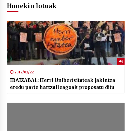
Honekin lotuak
2017/02/22
IBAIZABAL: Herri Unibertsitateak jakintza
eredu parte hartzaileagoak proposatu ditu