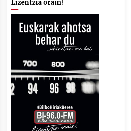
Lizentzia orain!