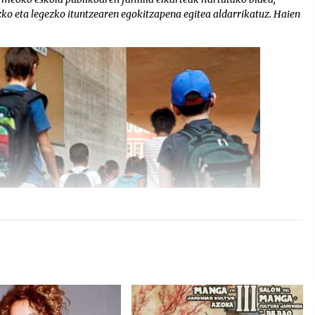
ko eta legezko ituntzearen egokitzapena egitea aldarrikatuz. Haien