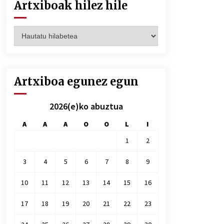
Artxiboak hilez hile
Artxiboak
hilez
hile
Artxiboa egunez egun
2026(e)ko abuztua
A
A
A
O
O
L
I
1
2
3
4
5
6
7
8
9
10
11
12
13
14
15
16
17
18
19
20
21
22
23