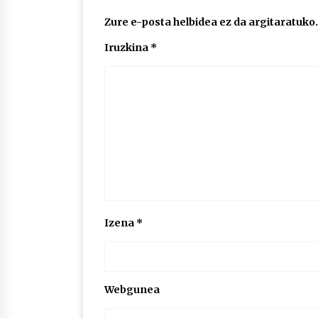
Zure e-posta helbidea ez da argitaratuko.
Iruzkina
*
Izena
*
Webgunea