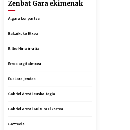
Zenbat Gara ekimenak
Algara konpartsa
Bakaikuko Etxea
Bilbo Hiria irratia
Erroa argitaletxea
Euskara jendea
Gabriel Aresti euskaltegia
Gabriel Aresti Kultura Elkartea
Gazteola