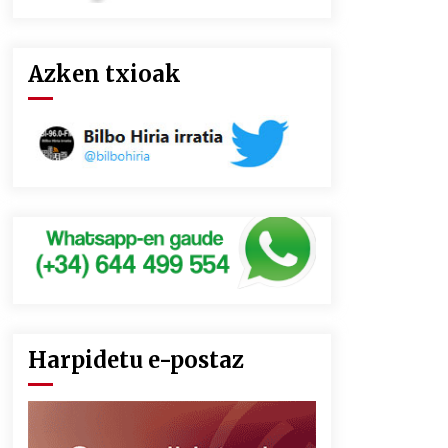
Azken txioak
Harpidetu e-postaz