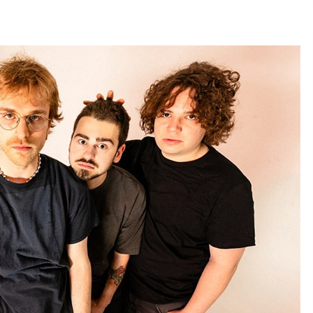
2026/07/15
Larunbatean Plentziako Itsas
Martxa ospatuko da
2026/07/07
SOINUGELA: Paul McCartney eta
Ringo Starr-en lan berriak
2026/07/03