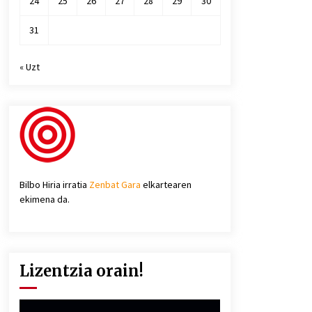
24
25
26
27
28
29
30
31
« Uzt
Bilbo Hiria irratia
Zenbat Gara
elkartearen
ekimena da.
Lizentzia orain!