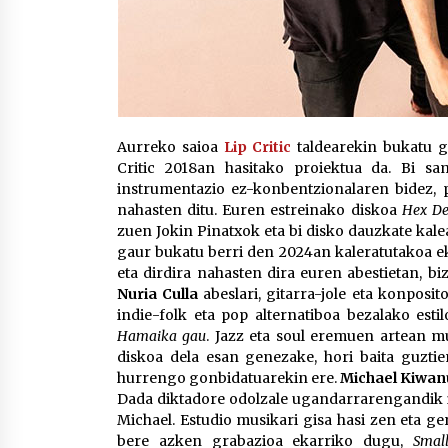
Aurreko saioa
Lip Critic
taldearekin bukatu g
Critic 2018an hasitako proiektua da. Bi sam
instrumentazio ez-konbentzionalaren bidez, 
nahasten ditu. Euren estreinako diskoa
Hex D
zuen Jokin Pinatxok eta bi disko dauzkate kal
gaur bukatu berri den 2024an kaleratutakoa e
eta dirdira nahasten dira euren abestietan, bi
Nuria Culla
abeslari, gitarra-jole eta konposit
indie-folk eta pop alternatiboa bezalako est
Hamaika gau
. Jazz eta soul eremuen artean m
diskoa dela esan genezake, hori baita guztie
hurrengo gonbidatuarekin ere.
Michael Kiwa
Dada diktadore odolzale ugandarrarengandik ih
Michael. Estudio musikari gisa hasi zen eta ge
bere azken grabazioa ekarriko dugu,
Smal