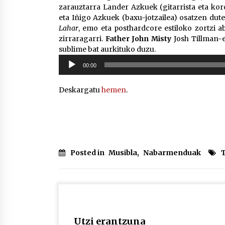
zarauztarra Lander Azkuek (gitarrista eta koroa
eta Iñigo Azkuek (baxu-jotzailea) osatzen dut
Lahar
, emo eta posthardcore estiloko zortzi a
zirraragarri.
Father John Misty
Josh Tillman-e
sublime bat aurkituko duzu.
Soinu
00:00
erreproduzigailua
Deskargatu
hemen
.
Posted in
Musibla
,
Nabarmenduak
Utzi erantzuna