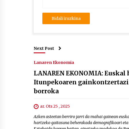
Next Post
Lanaren Ekonomia
LANAREN EKONOMIA: Euskal he
Itunpekoaren gainkontzertazio
borroka
ar. Ots 25 , 2025
Azken asteetan berriro jarri da mahai gainean eus
hartzeko gaitasuna beherakada demografikoari eta b
Eztabaida horren baitan, aipatzeko modukoa da Ber