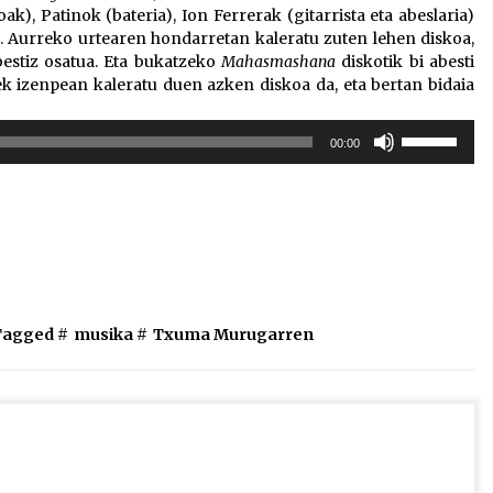
k), Patinok (bateria), Ion Ferrerak (gitarrista eta abeslaria)
e. Aurreko urtearen hondarretan kaleratu zuten lehen diskoa,
bestiz osatua. Eta bukatzeko
Mahasmashana
diskotik bi abesti
k izenpean kaleratu duen azken diskoa da, eta bertan bidaia
Erabili
00:00
gora/behera
gezi-
teklak
bolumena
igotzeko
edo
jaisteko.
Tagged #
musika
#
Txuma Murugarren