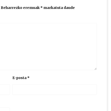
Beharrezko eremuak
*
markatuta daude
E-posta
*