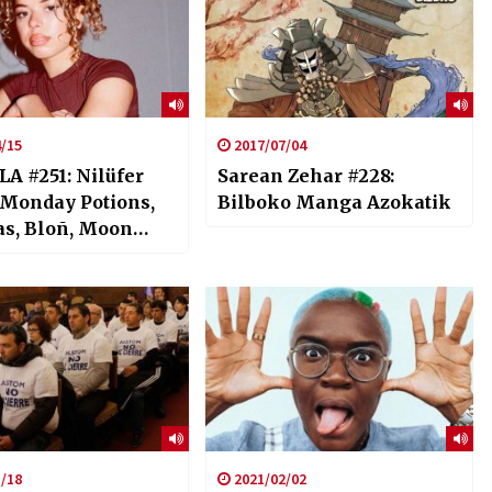
/15
2017/07/04
A #251: Nilüfer
Sarean Zehar #228:
 Monday Potions,
Bilboko Manga Azokatik
s, Bloñ, Moon
/18
2021/02/02