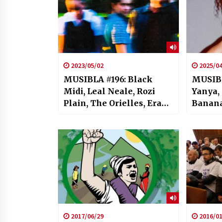
2023/05/02
2025/04
MUSIBLA #196: Black
MUSIBL
Midi, Leal Neale, Rozi
Yanya,
Plain, The Orielles, Eraul,
Banana
Ibil Bedi, Velvet Negroni
Cluster
2017/06/29
2016/01