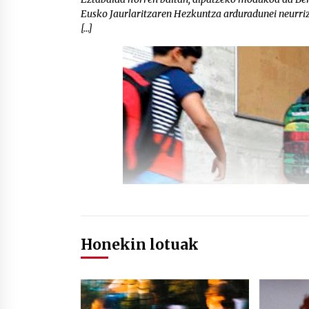
Eusko Jaurlaritzaren Hezkuntza arduradunei neurriz
[…]
Honekin lotuak