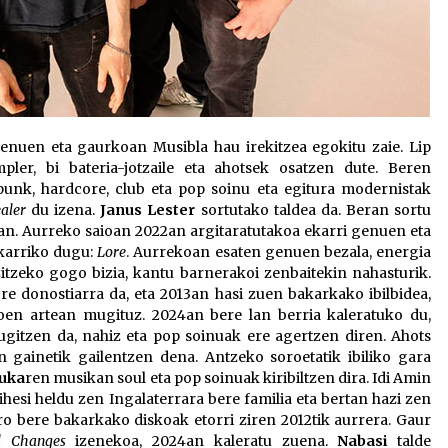
enuen eta gaurkoan Musibla hau irekitzea egokitu zaie. Lip
pler, bi bateria-jotzaile eta ahotsek osatzen dute. Beren
punk, hardcore, club eta pop soinu eta egitura modernistak
ealer
du izena.
Janus Lester
sortutako taldea da. Beran sortu
ean. Aurreko saioan 2022an argitaratutakoa ekarri genuen eta
karriko dugu:
Lore
. Aurrekoan esaten genuen bezala, energia
zitzeko gogo bizia, kantu barnerakoi zenbaitekin nahasturik.
ore donostiarra da, eta 2013an hasi zuen bakarkako ibilbidea,
iloen artean mugituz. 2024an bere lan berria kaleratuko du,
ugitzen da, nahiz eta pop soinuak ere agertzen diren. Ahots
n gainetik gailentzen dena. Antzeko soroetatik ibiliko gara
nuka
ren musikan soul eta pop soinuak kiribiltzen dira. Idi Amin
esi heldu zen Ingalaterrara bere familia eta bertan hazi zen
ro bere bakarkako diskoak etorri ziren 2012tik aurrera. Gaur
l Changes
izenekoa, 2024an kaleratu zuena.
Nabasi
talde