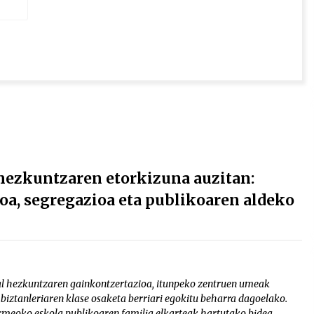
zkuntzaren etorkizuna auzitan:
a, segregazioa eta publikoaren aldeko
kal hezkuntzaren gainkontzertazioa, itunpeko zentruen umeak
iztanleriaren klase osaketa berriari egokitu beharra dagoelako.
meoko eskola publikoaren familia elkarteak hartutako bidea,