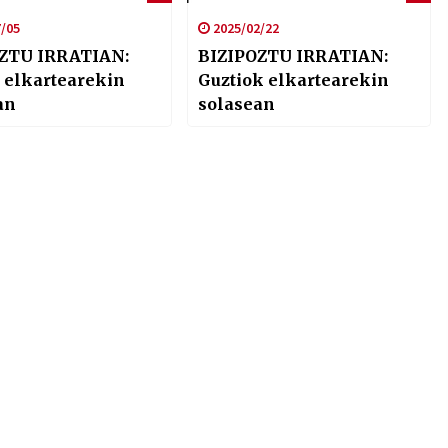
/05
2025/02/22
ZTU IRRATIAN:
BIZIPOZTU IRRATIAN:
 elkartearekin
Guztiok elkartearekin
an
solasean