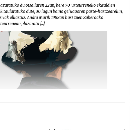
aratuko du otsailaren 22an, bere 70. urteurreneko ekitaldien
k taularatuko dute, 30 lagun baino gehiagoren parte-hartzearekin,
erriak elkartuz. Andra Marik 1988an hasi zuen Zuberoako
rteurrenean plazaratu […]