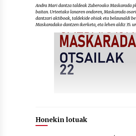
Andra Mari dantza taldeak Zuberoako Maskarada plaz
baitan. Urteetako lanaren ondoren, Maskarada osori
dantzari aktiboak, taldekide ohiak eta belaunaldi b
Maskaradako dantzen ikerketa, eta lehen aldiz 35. u
Honekin lotuak