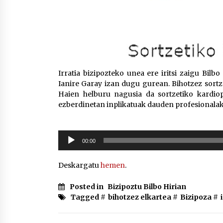
Irratia bizipozteko unea ere iritsi zaigu Bilb
Ianire Garay izan dugu gurean. Bihotzez sortze
Haien helburu nagusia da sortzetiko kardiopa
ezberdinetan inplikatuak dauden profesionalak 
Soinu
00:00
erreproduzigailua
Deskargatu
hemen
.
Posted in
Bizipoztu Bilbo Hirian
Tagged #
bihotzez elkartea
#
Bizipoza
#