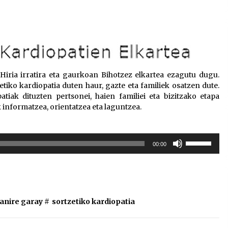
o Hiria irratira eta gaurkoan Bihotzez elkartea ezagutu dugu.
tiko kardiopatia duten haur, gazte eta familiek osatzen dute.
tiak dituzten pertsonei, haien familiei eta bizitzako etapa
informatzea, orientatzea eta laguntzea.
Erabili
00:00
gora/behera
gezi-
teklak
bolumena
igotzeko
ianire garay
#
sortzetiko kardiopatia
edo
jaisteko.