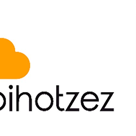
2026/07/15
Larunbatean Plentziako Itsas
Martxa ospatuko da
2026/07/07
SOINUGELA: Paul McCartney eta
Ringo Starr-en lan berriak
2026/07/03