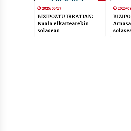
2025/05/17
2025/07
BIZIPOZTU IRRATIAN:
BIZIPO
Nuala elkartearekin
Arnasa
solasean
solase