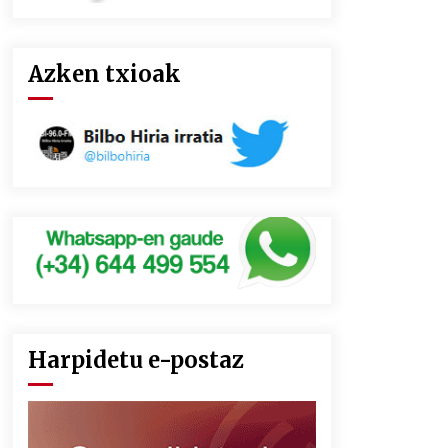
Azken txioak
Harpidetu e-postaz