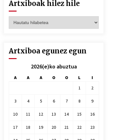
Artxiboak hilez hile
Artxiboak
hilez
hile
Artxiboa egunez egun
2026(e)ko abuztua
A
A
A
O
O
L
I
1
2
3
4
5
6
7
8
9
10
11
12
13
14
15
16
17
18
19
20
21
22
23