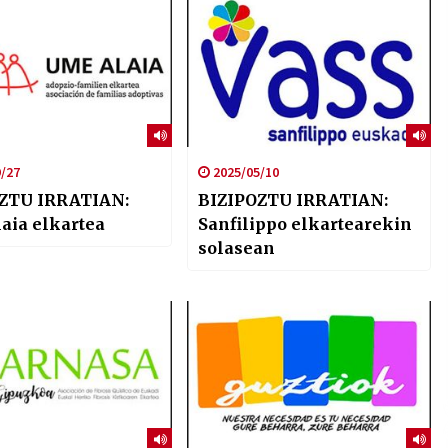
/27
2025/05/10
ZTU IRRATIAN:
BIZIPOZTU IRRATIAN:
aia elkartea
Sanfilippo elkartearekin
solasean