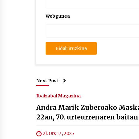
Webgunea
Next Post
Ibaizabal Magazina
Andra Marik Zuberoako Maskar
22an, 70. urteurrenaren baitan
al. Ots 17 , 2025