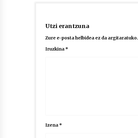
Utzi erantzuna
Zure e-posta helbidea ez da argitaratuko.
Iruzkina
*
Izena
*