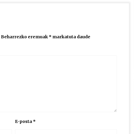
Beharrezko eremuak
*
markatuta daude
E-posta
*