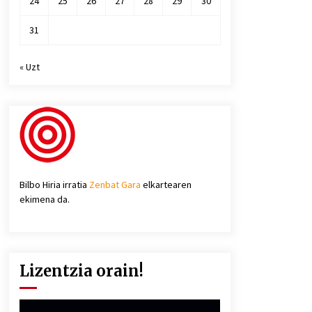
24
25
26
27
28
29
30
31
« Uzt
Bilbo Hiria irratia
Zenbat Gara
elkartearen
ekimena da.
Lizentzia orain!