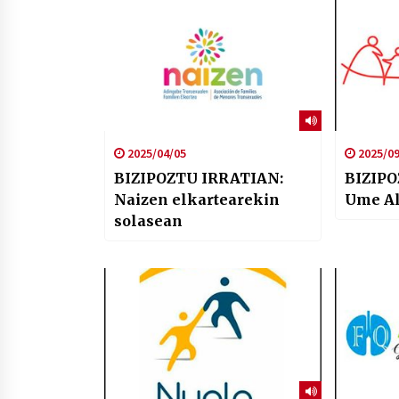
2025/04/05
2025/09
BIZIPOZTU IRRATIAN:
BIZIPO
Naizen elkartearekin
Ume Al
solasean