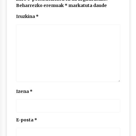
Beharrezko eremuak
*
markatuta daude
Iruzkina
*
POTTO: San Pedro jaietako bertso-saioa
2026/07/09
Larunbatean Plentziako Itsas Martxa ospatuko
da
2026/07/07
LIBURUEN ERREPUBLIKA TXIKIA: Hiragana akats
isil batekin dator beti
2026/07/07
Izena
*
Auritz Iñurrietaren margoak ikusgai
Uribitarte40 aretoan
2026/07/03
E-posta
*
SOINUGELA: Paul McCartney eta Ringo Starr-en
lan berriak