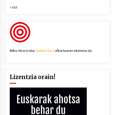
« Uzt
Bilbo Hiria irratia
Zenbat Gara
elkartearen ekimena da.
Lizentzia orain!