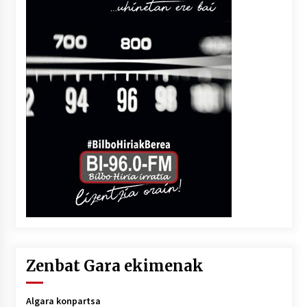
Zenbat Gara ekimenak
Algara konpartsa