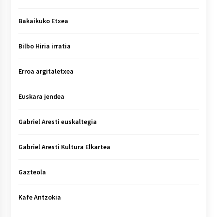
Bakaikuko Etxea
Bilbo Hiria irratia
Erroa argitaletxea
Euskara jendea
Gabriel Aresti euskaltegia
Gabriel Aresti Kultura Elkartea
Gazteola
Kafe Antzokia