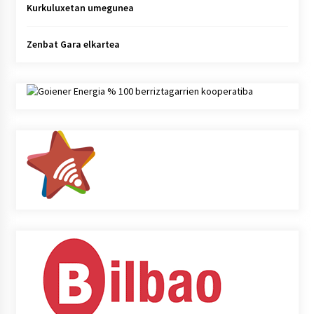
Kurkuluxetan umegunea
Zenbat Gara elkartea