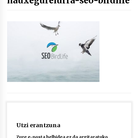
hauxegurelurra-seo-birdlife
“Hiztegi bat” Gorka Urbizuk idatzitako letren
hiztegia
2026/07/23
Bakaikuko barnetegitik gazteek egindako saio
berezia
2026/07/16
Tuba eta bonbardinoaren astea, Bilboko
Kontserbatorioan protagonista
2026/07/16
Auzoportala : 1×04 Auzofoniak
2026/07/15
Utzi erantzuna
Gaur abitua da Bilbao bbk live jaialdia
2026/07/09
Zure e-posta helbidea ez da argitaratuko.