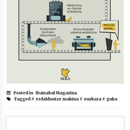
Posted in
Ibaizabal Magazina
Tagged #
erdalduntze makina
#
euskara
#
guka