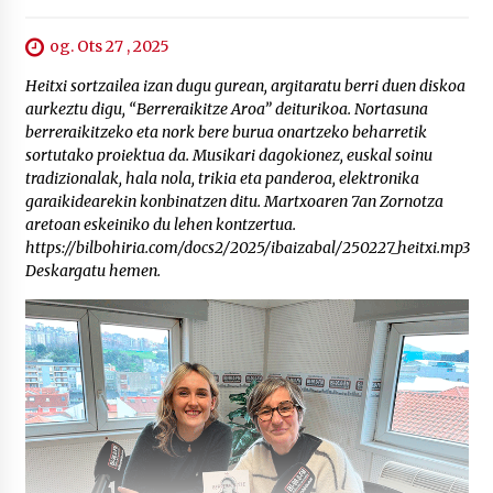
og. Ots 27 , 2025
Heitxi sortzailea izan dugu gurean, argitaratu berri duen diskoa
aurkeztu digu, “Berreraikitze Aroa” deiturikoa. Nortasuna
berreraikitzeko eta nork bere burua onartzeko beharretik
sortutako proiektua da. Musikari dagokionez, euskal soinu
tradizionalak, hala nola, trikia eta panderoa, elektronika
garaikidearekin konbinatzen ditu. Martxoaren 7an Zornotza
aretoan eskeiniko du lehen kontzertua.
https://bilbohiria.com/docs2/2025/ibaizabal/250227_heitxi.mp3
Deskargatu hemen.