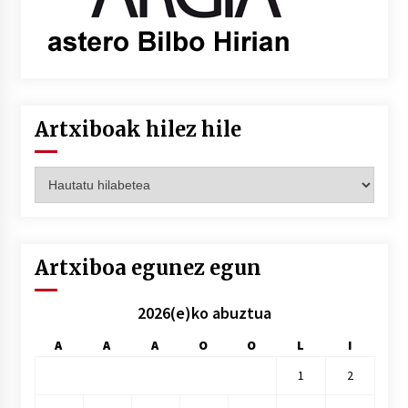
Artxiboak hilez hile
Artxiboak
hilez
hile
Artxiboa egunez egun
2026(e)ko abuztua
A
A
A
O
O
L
I
1
2