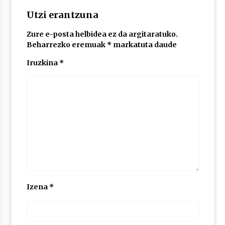
Utzi erantzuna
Zure e-posta helbidea ez da argitaratuko.
Beharrezko eremuak
*
markatuta daude
Iruzkina
*
Izena
*