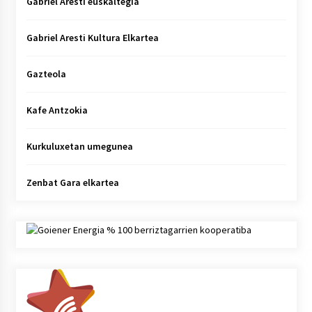
Gabriel Aresti euskaltegia
Gabriel Aresti Kultura Elkartea
Gazteola
Kafe Antzokia
Kurkuluxetan umegunea
Zenbat Gara elkartea