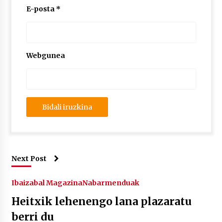
E-posta
*
Webgunea
Next Post
Ibaizabal Magazina
Nabarmenduak
Heitxik lehenengo lana plazaratu
berri du