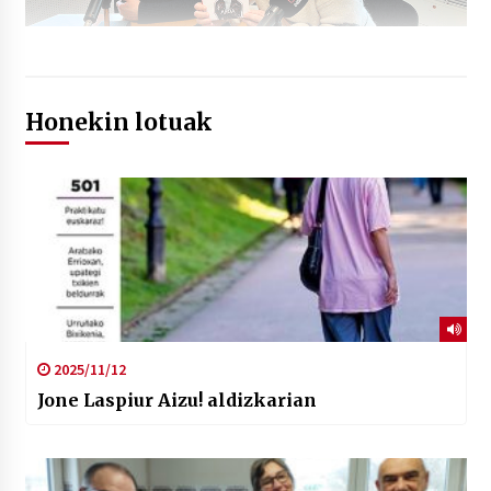
Honekin lotuak
2025/11/12
Jone Laspiur Aizu! aldizkarian