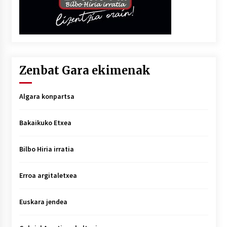
Zenbat Gara ekimenak
Algara konpartsa
Bakaikuko Etxea
Bilbo Hiria irratia
Erroa argitaletxea
Euskara jendea