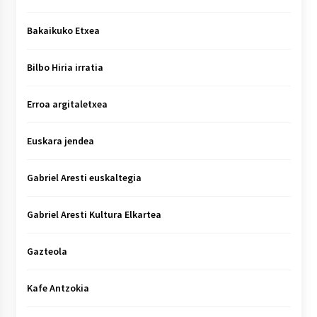
Bakaikuko Etxea
Bilbo Hiria irratia
Erroa argitaletxea
Euskara jendea
Gabriel Aresti euskaltegia
Gabriel Aresti Kultura Elkartea
Gazteola
Kafe Antzokia