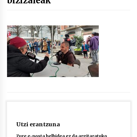
bizizaleak
“Hiztegi bat” Gorka Urbizuk idatzitako letren
hiztegia
2026/07/23
Bakaikuko barnetegitik gazteek egindako saio
berezia
2026/07/16
Tuba eta bonbardinoaren astea, Bilboko
Kontserbatorioan protagonista
2026/07/16
Auzoportala : 1×04 Auzofoniak
2026/07/15
Utzi erantzuna
Gaur abitua da Bilbao bbk live jaialdia
2026/07/09
Zure e-posta helbidea ez da argitaratuko.