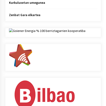
Kurkuluxetan umegunea
Zenbat Gara elkartea