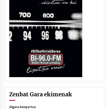
Zenbat Gara ekimenak
Algara konpartsa