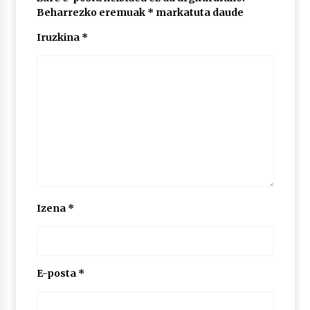
Beharrezko eremuak
*
markatuta daude
Iruzkina
*
POTTO: San Pedro jaietako bertso-saioa
2026/07/09
Larunbatean Plentziako Itsas Martxa ospatuko
da
2026/07/07
LIBURUEN ERREPUBLIKA TXIKIA: Hiragana akats
isil batekin dator beti
2026/07/07
Izena
*
Auritz Iñurrietaren margoak ikusgai
Uribitarte40 aretoan
2026/07/03
E-posta
*
SOINUGELA: Paul McCartney eta Ringo Starr-en
lan berriak