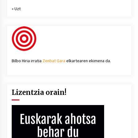
« Uzt
Bilbo Hiria irratia
Zenbat Gara
elkartearen ekimena da.
Lizentzia orain!