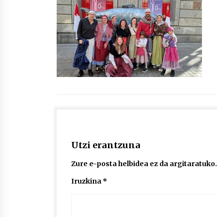
protagonista
2026/07/16
POTTO: San Pedro jaietako bertso-
saioa
2026/07/09
Auritz Iñurrietaren margoak
ikusgai Uribitarte40 aretoan
2026/07/03
Utzi erantzuna
Zure e-posta helbidea ez da argitaratuko.
Iruzkina
*