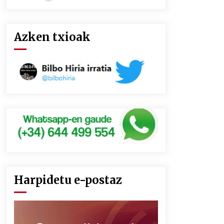
Azken txioak
Harpidetu e-postaz