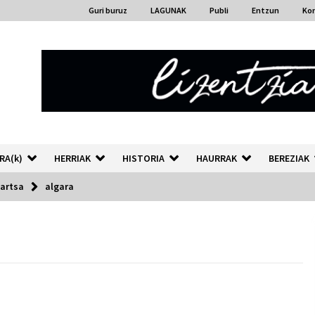
Guri buruz
LAGUNAK
Publi
Entzun
Ko
RA(k)
HERRIAK
HISTORIA
HAURRAK
BEREZIAK
partsa
algara
“Hiztegi bat” Gorka Urbizuk
idatzitako letren hiztegia
2026/07/23
Auzoportala : 1×04 Auzofoniak