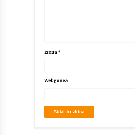
Izena
*
Webgunea