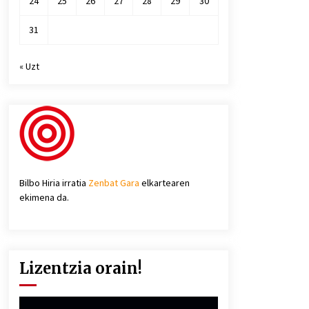
24
25
26
27
28
29
30
31
« Uzt
Bilbo Hiria irratia
Zenbat Gara
elkartearen
ekimena da.
Lizentzia orain!