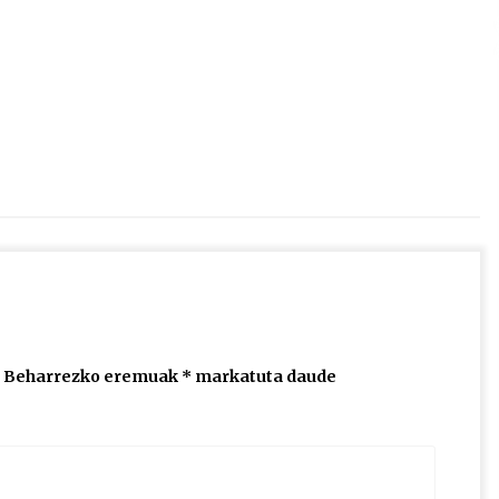
2026/07/15
Larunbatean Plentziako Itsas
Martxa ospatuko da
2026/07/07
SOINUGELA: Paul McCartney eta
Ringo Starr-en lan berriak
2026/07/03
Beharrezko eremuak
*
markatuta daude