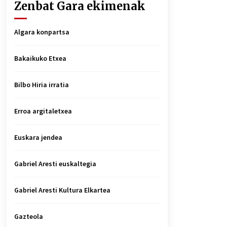
Zenbat Gara ekimenak
Algara konpartsa
Bakaikuko Etxea
Bilbo Hiria irratia
Erroa argitaletxea
Euskara jendea
Gabriel Aresti euskaltegia
Gabriel Aresti Kultura Elkartea
Gazteola