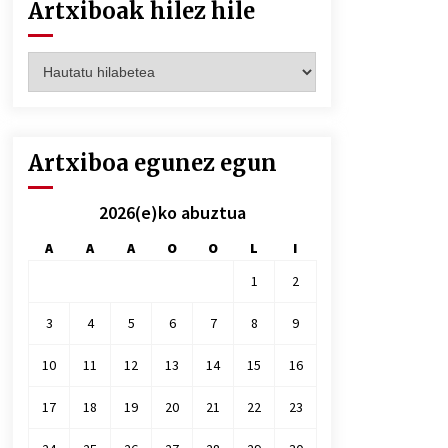
Artxiboak hilez hile
Artxiboak
hilez
hile
Artxiboa egunez egun
2026(e)ko abuztua
A
A
A
O
O
L
I
1
2
3
4
5
6
7
8
9
10
11
12
13
14
15
16
17
18
19
20
21
22
23