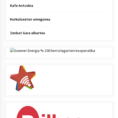
Kafe Antzokia
Kurkuluxetan umegunea
Zenbat Gara elkartea