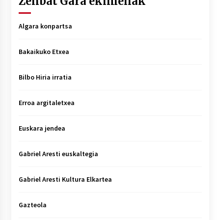
Zenbat Gara ekimenak
Algara konpartsa
Bakaikuko Etxea
Bilbo Hiria irratia
Erroa argitaletxea
Euskara jendea
Gabriel Aresti euskaltegia
Gabriel Aresti Kultura Elkartea
Gazteola