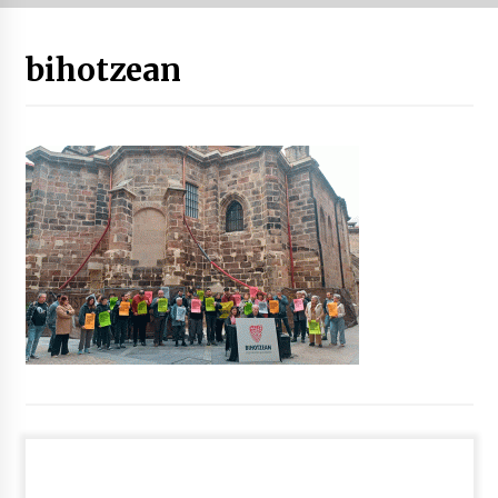
“Hiztegi bat” Gorka Urbizuk idatzitako letren
bihotzean
hiztegia
2026/07/23
Bakaikuko barnetegitik gazteek egindako saio
berezia
2026/07/16
Tuba eta bonbardinoaren astea, Bilboko
Kontserbatorioan protagonista
2026/07/16
Auzoportala : 1×04 Auzofoniak
2026/07/15
Gaur abitua da Bilbao bbk live jaialdia
2026/07/09