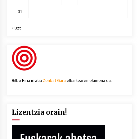
31
« Uzt
Bilbo Hiria irratia
Zenbat Gara
elkartearen ekimena da.
Lizentzia orain!