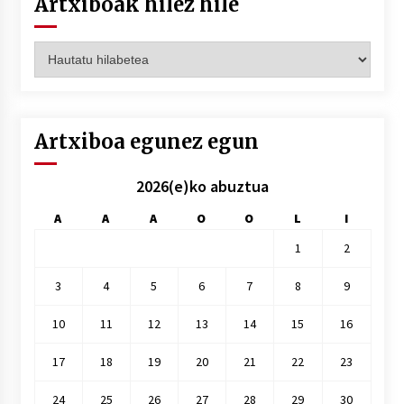
Artxiboak hilez hile
Artxiboak
hilez
hile
Artxiboa egunez egun
2026(e)ko abuztua
A
A
A
O
O
L
I
1
2
3
4
5
6
7
8
9
10
11
12
13
14
15
16
17
18
19
20
21
22
23
24
25
26
27
28
29
30