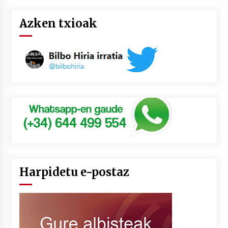
Azken txioak
Harpidetu e-postaz