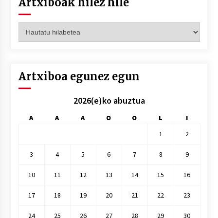
Artxiboak hilez hile
Artxiboak
hilez
hile
Artxiboa egunez egun
2026(e)ko abuztua
A
A
A
O
O
L
I
1
2
3
4
5
6
7
8
9
10
11
12
13
14
15
16
17
18
19
20
21
22
23
24
25
26
27
28
29
30