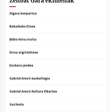
Zenbat Gara ekimenak
Algara konpartsa
Bakaikuko Etxea
Bilbo Hiria irratia
Erroa argitaletxea
Euskara jendea
Gabriel Aresti euskaltegia
Gabriel Aresti Kultura Elkartea
Gazteola