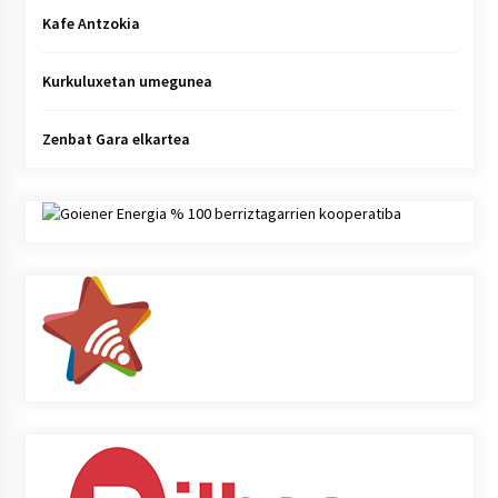
Kafe Antzokia
Kurkuluxetan umegunea
Zenbat Gara elkartea