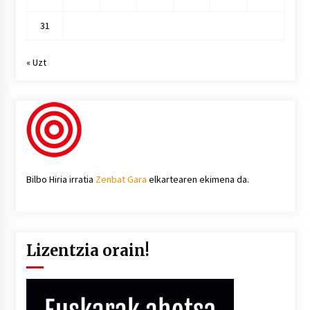
31
« Uzt
Bilbo Hiria irratia
Zenbat Gara
elkartearen ekimena da.
Lizentzia orain!