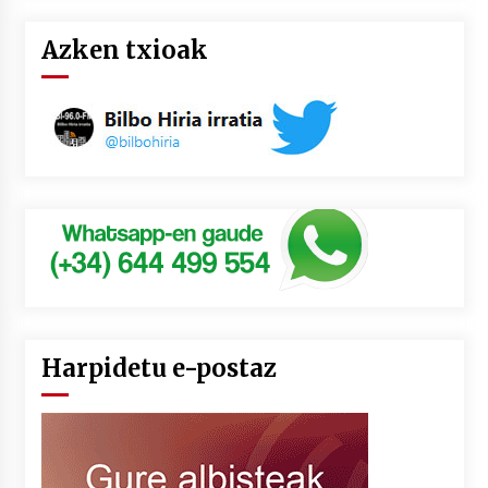
Azken txioak
Harpidetu e-postaz