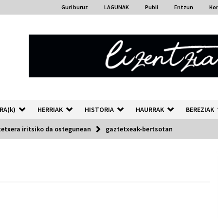
Guri buruz
LAGUNAK
Publi
Entzun
Ko
RA(k)
HERRIAK
HISTORIA
HAURRAK
BEREZIAK
etxera iritsiko da ostegunean
gaztetxeak-bertsotan
“Hiztegi bat” Gorka Urbizuk
idatzitako letren hiztegia
2026/07/23
Auzoportala : 1×04 Auzofoniak