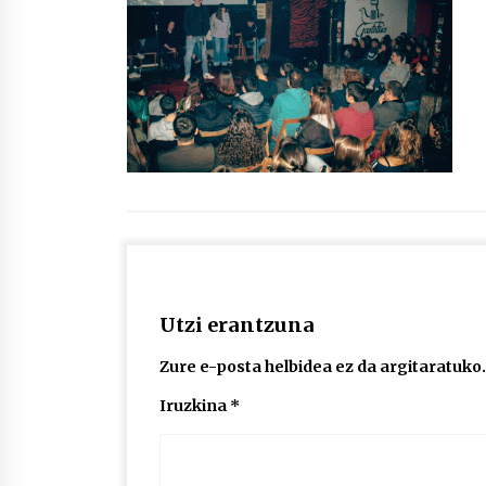
protagonista
2026/07/16
POTTO: San Pedro jaietako bertso-
saioa
2026/07/09
Auritz Iñurrietaren margoak
ikusgai Uribitarte40 aretoan
2026/07/03
Utzi erantzuna
Zure e-posta helbidea ez da argitaratuko.
Iruzkina
*