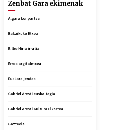
Zenbat Gara ekimenak
Algara konpartsa
Bakaikuko Etxea
Bilbo Hiria irratia
Erroa argitaletxea
Euskara jendea
Gabriel Aresti euskaltegia
Gabriel Aresti Kultura Elkartea
Gazteola