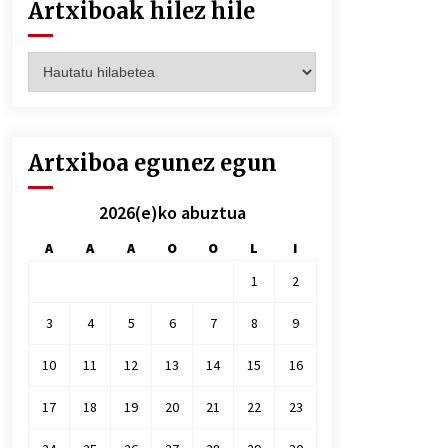
Artxiboak hilez hile
Artxiboak
hilez
hile
Artxiboa egunez egun
2026(e)ko abuztua
A
A
A
O
O
L
I
1
2
3
4
5
6
7
8
9
10
11
12
13
14
15
16
17
18
19
20
21
22
23