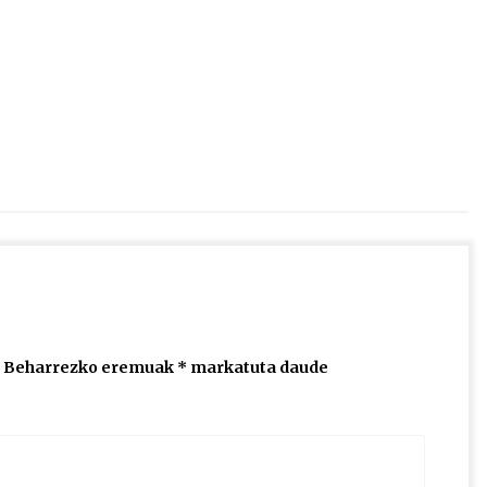
2026/07/15
Larunbatean Plentziako Itsas
Martxa ospatuko da
2026/07/07
SOINUGELA: Paul McCartney eta
Ringo Starr-en lan berriak
2026/07/03
Beharrezko eremuak
*
markatuta daude