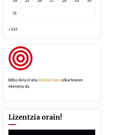
24
25
26
27
28
29
30
31
« Uzt
Bilbo Hiria irratia
Zenbat Gara
elkartearen
ekimena da.
Lizentzia orain!