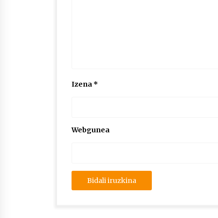
Izena
*
Webgunea