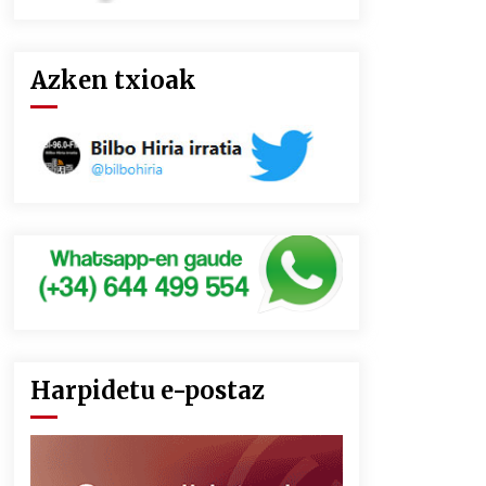
Azken txioak
Harpidetu e-postaz