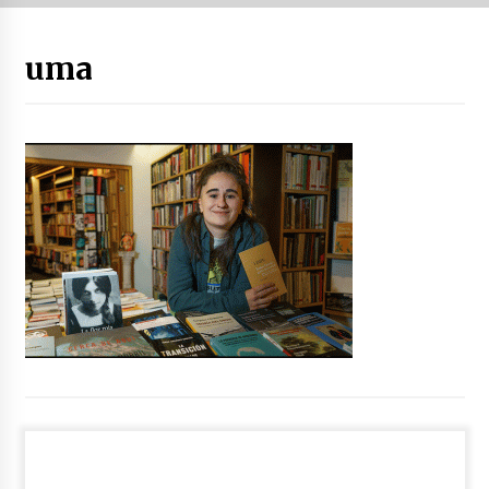
“Hiztegi bat” Gorka Urbizuk idatzitako letren
uma
hiztegia
2026/07/23
Bakaikuko barnetegitik gazteek egindako saio
berezia
2026/07/16
Tuba eta bonbardinoaren astea, Bilboko
Kontserbatorioan protagonista
2026/07/16
Auzoportala : 1×04 Auzofoniak
2026/07/15
Gaur abitua da Bilbao bbk live jaialdia
2026/07/09