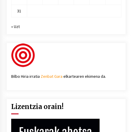
31
« Uzt
Bilbo Hiria irratia
Zenbat Gara
elkartearen ekimena da.
Lizentzia orain!