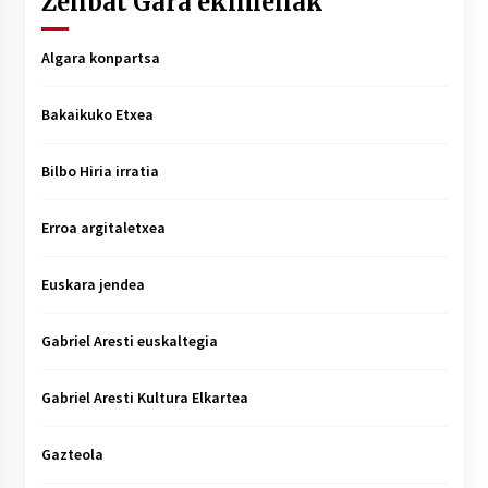
Zenbat Gara ekimenak
Algara konpartsa
Bakaikuko Etxea
Bilbo Hiria irratia
Erroa argitaletxea
Euskara jendea
Gabriel Aresti euskaltegia
Gabriel Aresti Kultura Elkartea
Gazteola