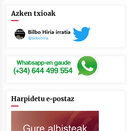
Azken txioak
Harpidetu e-postaz