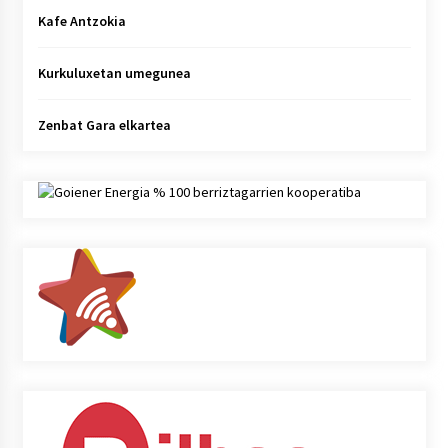
Kafe Antzokia
Kurkuluxetan umegunea
Zenbat Gara elkartea