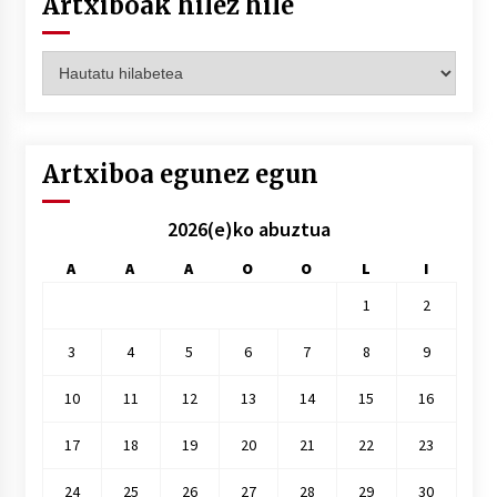
Artxiboak hilez hile
Artxiboak
hilez
hile
Artxiboa egunez egun
2026(e)ko abuztua
A
A
A
O
O
L
I
1
2
3
4
5
6
7
8
9
10
11
12
13
14
15
16
17
18
19
20
21
22
23
24
25
26
27
28
29
30