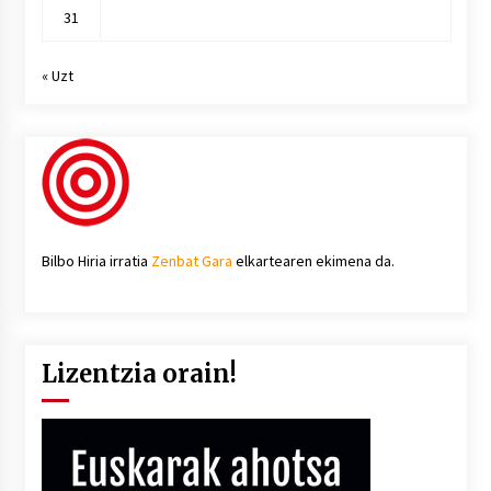
31
« Uzt
Bilbo Hiria irratia
Zenbat Gara
elkartearen ekimena da.
Lizentzia orain!