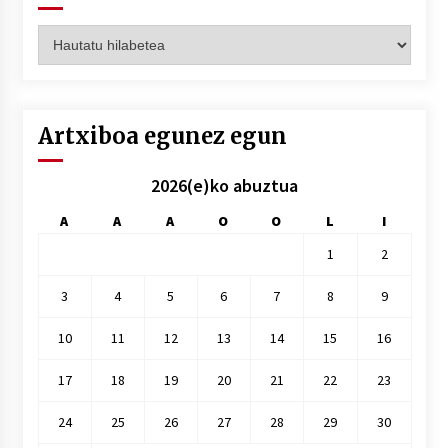
Artxiboak
hilez
hile
Artxiboa egunez egun
2026(e)ko abuztua
A
A
A
O
O
L
I
1
2
3
4
5
6
7
8
9
10
11
12
13
14
15
16
17
18
19
20
21
22
23
24
25
26
27
28
29
30