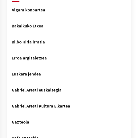
Algara konpartsa
Bakaikuko Etxea
Bilbo Hiria irratia
Erroa argitaletxea
Euskara jendea
Gabriel Aresti euskaltegia
Gabriel Aresti Kultura Elkartea
Gazteola