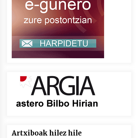
Artxiboak hilez hile