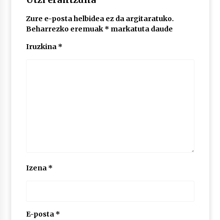
Zure e-posta helbidea ez da argitaratuko.
POTTO: San Pedro jaietako bertso-saioa
Beharrezko eremuak
*
markatuta daude
2026/07/09
Iruzkina
*
Larunbatean Plentziako Itsas Martxa ospatuko
da
2026/07/07
LIBURUEN ERREPUBLIKA TXIKIA: Hiragana akats
isil batekin dator beti
2026/07/07
Auritz Iñurrietaren margoak ikusgai
Izena
*
Uribitarte40 aretoan
2026/07/03
SOINUGELA: Paul McCartney eta Ringo Starr-en
lan berriak
E-posta
*