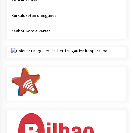
Kafe Antzokia
Kurkuluxetan umegunea
Zenbat Gara elkartea