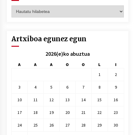
Artxiboak
hilez
hile
Artxiboa egunez egun
2026(e)ko abuztua
A
A
A
O
O
L
I
1
2
3
4
5
6
7
8
9
10
11
12
13
14
15
16
17
18
19
20
21
22
23
24
25
26
27
28
29
30