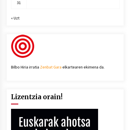
31
« Uzt
Bilbo Hiria irratia
Zenbat Gara
elkartearen ekimena da.
Lizentzia orain!