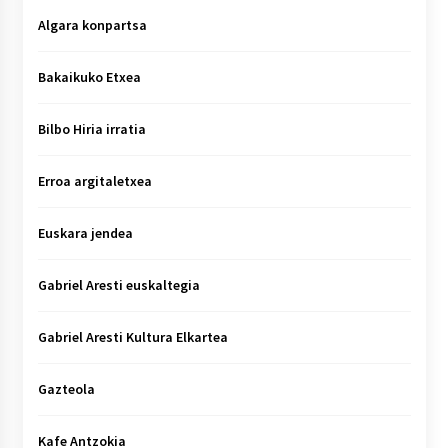
Algara konpartsa
Bakaikuko Etxea
Bilbo Hiria irratia
Erroa argitaletxea
Euskara jendea
Gabriel Aresti euskaltegia
Gabriel Aresti Kultura Elkartea
Gazteola
Kafe Antzokia