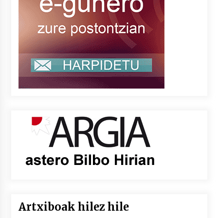
Artxiboak hilez hile