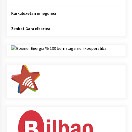
Kurkuluxetan umegunea
Zenbat Gara elkartea