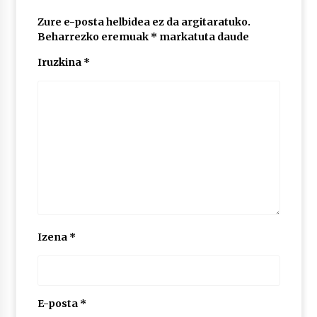
Zure e-posta helbidea ez da argitaratuko.
Beharrezko eremuak
*
markatuta daude
POTTO: San Pedro jaietako bertso-saioa
2026/07/09
Iruzkina
*
Larunbatean Plentziako Itsas Martxa ospatuko
da
2026/07/07
LIBURUEN ERREPUBLIKA TXIKIA: Hiragana akats
isil batekin dator beti
2026/07/07
Auritz Iñurrietaren margoak ikusgai
Izena
*
Uribitarte40 aretoan
2026/07/03
SOINUGELA: Paul McCartney eta Ringo Starr-en
E-posta
*
lan berriak