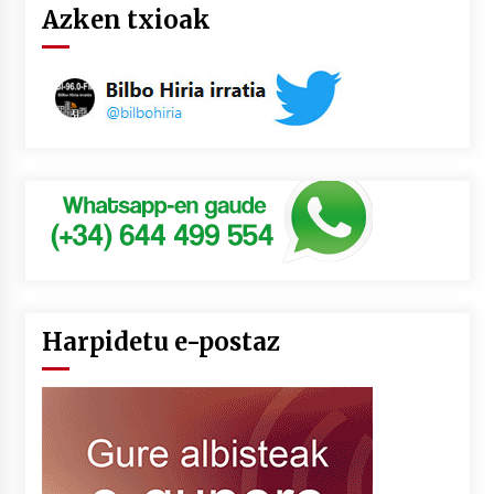
Azken txioak
Harpidetu e-postaz