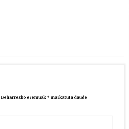
2026/07/15
Larunbatean Plentziako Itsas
Martxa ospatuko da
2026/07/07
SOINUGELA: Paul McCartney eta
Ringo Starr-en lan berriak
2026/07/03
Beharrezko eremuak
*
markatuta daude