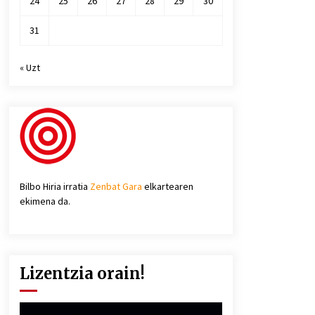
24
25
26
27
28
29
30
31
« Uzt
Bilbo Hiria irratia
Zenbat Gara
elkartearen
ekimena da.
Lizentzia orain!