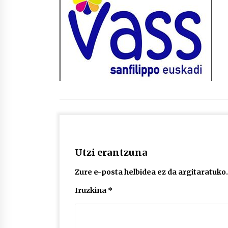
protagonista
2026/07/16
POTTO: San Pedro jaietako bertso-
saioa
2026/07/09
Auritz Iñurrietaren margoak
ikusgai Uribitarte40 aretoan
2026/07/03
Utzi erantzuna
Zure e-posta helbidea ez da argitaratuko.
Iruzkina
*