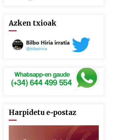
Azken txioak
Harpidetu e-postaz