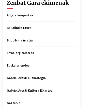
Zenbat Gara ekimenak
Algara konpartsa
Bakaikuko Etxea
Bilbo Hiria irratia
Erroa argitaletxea
Euskara jendea
Gabriel Aresti euskaltegia
Gabriel Aresti Kultura Elkartea
Gazteola