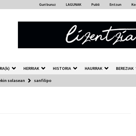
Guri buruz
LAGUNAK
Publi
Entzun
Ko
RA(k)
HERRIAK
HISTORIA
HAURRAK
BEREZIAK
ekin solasean
sanfilipo
“Hiztegi bat” Gorka Urbizuk
idatzitako letren hiztegia
2026/07/23
Auzoportala : 1×04 Auzofoniak