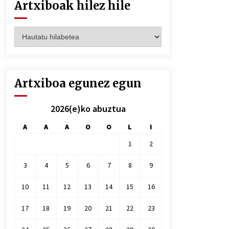
Artxiboak hilez hile
Artxiboak
hilez
hile
Artxiboa egunez egun
2026(e)ko abuztua
A
A
A
O
O
L
I
1
2
3
4
5
6
7
8
9
10
11
12
13
14
15
16
17
18
19
20
21
22
23