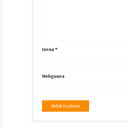
Izena
*
Webgunea