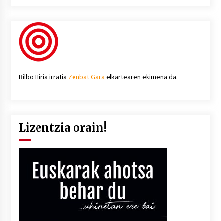
Bilbo Hiria irratia
Zenbat Gara
elkartearen ekimena da.
Lizentzia orain!