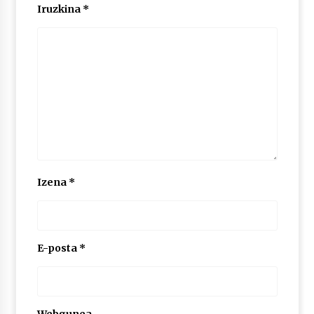
Iruzkina
*
POTTO: San Pedro jaietako bertso-saioa
2026/07/09
Larunbatean Plentziako Itsas Martxa ospatuko
da
2026/07/07
LIBURUEN ERREPUBLIKA TXIKIA: Hiragana akats
isil batekin dator beti
Izena
*
2026/07/07
Auritz Iñurrietaren margoak ikusgai
Uribitarte40 aretoan
E-posta
*
2026/07/03
SOINUGELA: Paul McCartney eta Ringo Starr-en
lan berriak