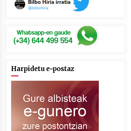
Harpidetu e-postaz