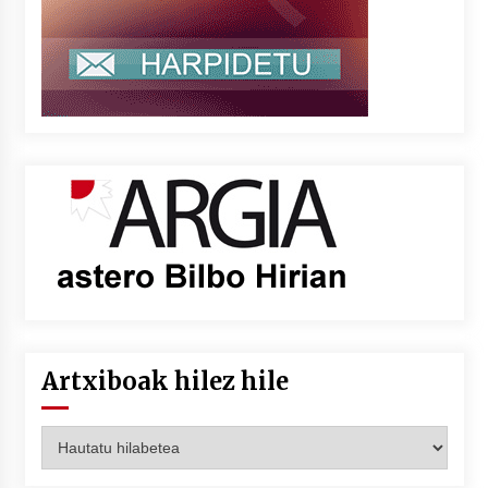
Artxiboak hilez hile
Artxiboak
hilez
hile