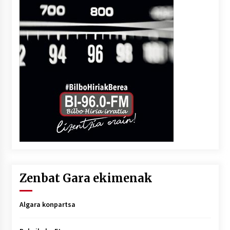
Zenbat Gara ekimenak
Algara konpartsa