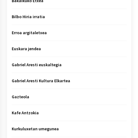
Bakaikuko Etxea
Bilbo Hiria irratia
Erroa argitaletxea
Euskara jendea
Gabriel Aresti euskaltegia
Gabriel Aresti Kultura Elkartea
Gazteola
Kafe Antzokia
Kurkuluxetan umegunea