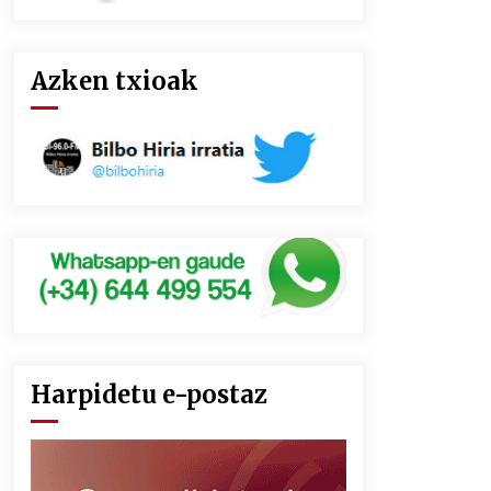
Azken txioak
Harpidetu e-postaz