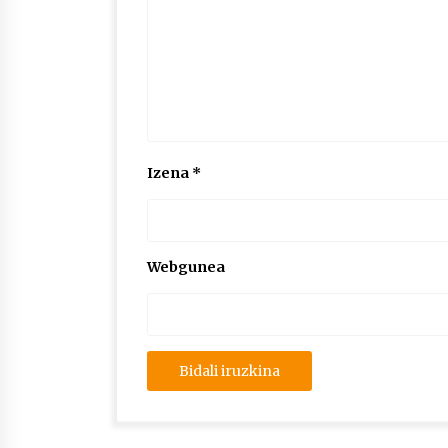
Izena
*
Webgunea