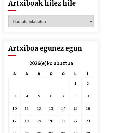
Artxiboak hilez hile
Artxiboak
hilez
hile
Artxiboa egunez egun
2026(e)ko abuztua
A
A
A
O
O
L
I
1
2
3
4
5
6
7
8
9
10
11
12
13
14
15
16
17
18
19
20
21
22
23