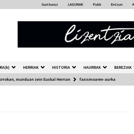
Guri buruz
LAGUNAK
Publi
Entzun
RA(k)
HERRIAK
HISTORIA
HAURRAK
BEREZIAK
rrokan, munduan zein Euskal Herrian
faxismoaren-aurka
“Hiztegi bat” Gorka Urbizuk
idatzitako letren hiztegia
2026/07/23
Auzoportala : 1×04 Auzofoniak