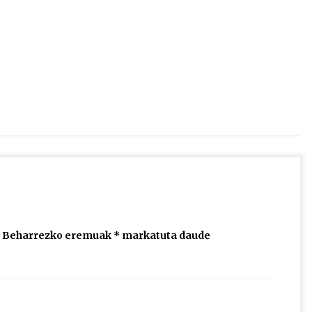
2026/07/15
Larunbatean Plentziako Itsas
Martxa ospatuko da
2026/07/07
SOINUGELA: Paul McCartney eta
Ringo Starr-en lan berriak
2026/07/03
Beharrezko eremuak
*
markatuta daude