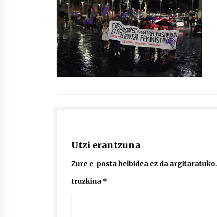
protagonista
2026/07/16
POTTO: San Pedro jaietako bertso-
saioa
2026/07/09
Auritz Iñurrietaren margoak
ikusgai Uribitarte40 aretoan
2026/07/03
Utzi erantzuna
Zure e-posta helbidea ez da argitaratuko.
Iruzkina
*