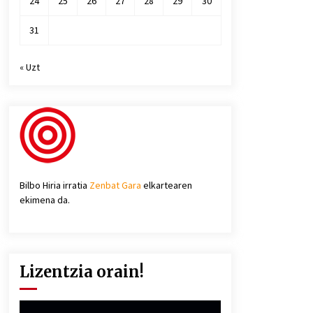
24
25
26
27
28
29
30
31
« Uzt
Bilbo Hiria irratia
Zenbat Gara
elkartearen
ekimena da.
Lizentzia orain!