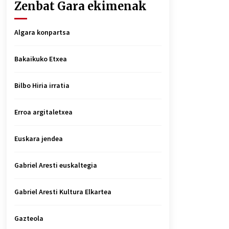
Zenbat Gara ekimenak
Algara konpartsa
Bakaikuko Etxea
Bilbo Hiria irratia
Erroa argitaletxea
Euskara jendea
Gabriel Aresti euskaltegia
Gabriel Aresti Kultura Elkartea
Gazteola