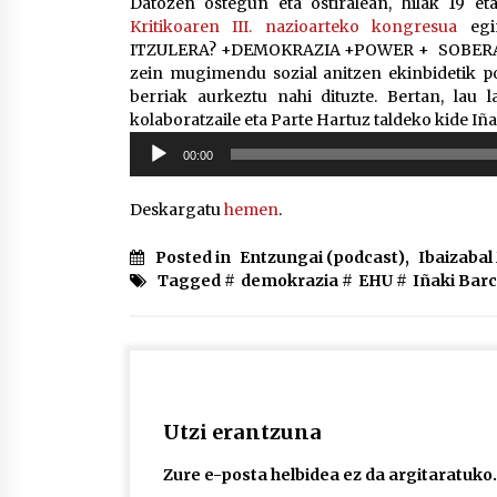
Datozen ostegun eta ostiralean, hilak 19 et
Kritikoaren III. nazioarteko kongresua
egin
ITZULERA? +DEMOKRAZIA +POWER + SOBERANÍA
zein mugimendu sozial anitzen ekinbidetik p
berriak aurkeztu nahi dituzte. Bertan, lau l
kolaboratzaile eta Parte Hartuz taldeko kide I
Soinu
00:00
erreproduzigailua
Deskargatu
hemen
.
Posted in
Entzungai (podcast)
,
Ibaizaba
Tagged #
demokrazia
#
EHU
#
Iñaki Bar
Utzi erantzuna
Zure e-posta helbidea ez da argitaratuko.