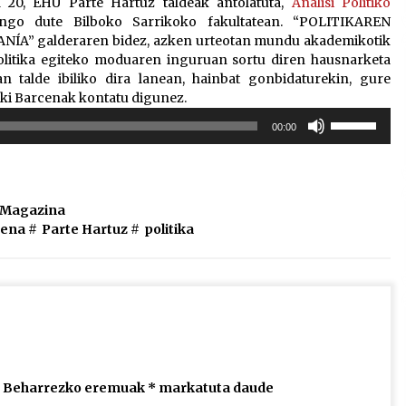
a 20, EHU Parte Hartuz taldeak antolatuta,
Analisi Politiko
go dute Bilboko Sarrikoko fakultatean. “POLITIKAREN
” galderaren bidez, azken urteotan mundu akademikotik
olitika egiteko moduaren inguruan sortu diren hausnarketa
an talde ibiliko dira lanean, hainbat gonbidaturekin, gure
ñaki Barcenak kontatu digunez.
Erabili
00:00
gora/behera
gezi-
teklak
bolumena
l Magazina
igotzeko
cena
#
Parte Hartuz
#
politika
edo
jaisteko.
Beharrezko eremuak
*
markatuta daude