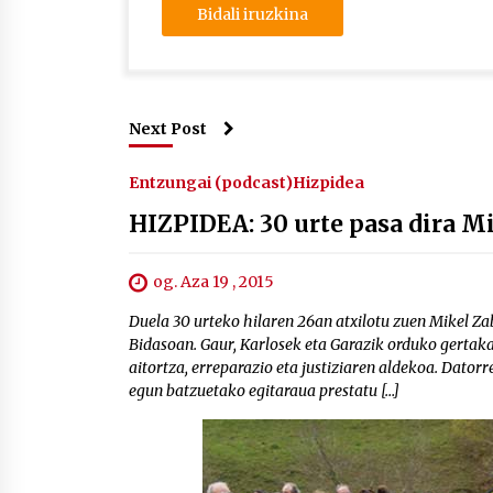
Next Post
Entzungai (podcast)
Hizpidea
HIZPIDEA: 30 urte pasa dira Mi
og. Aza 19 , 2015
Duela 30 urteko hilaren 26an atxilotu zuen Mikel Z
Bidasoan. Gaur, Karlosek eta Garazik orduko gertak
aitortza, erreparazio eta justiziaren aldekoa. Dator
egun batzuetako egitaraua prestatu […]