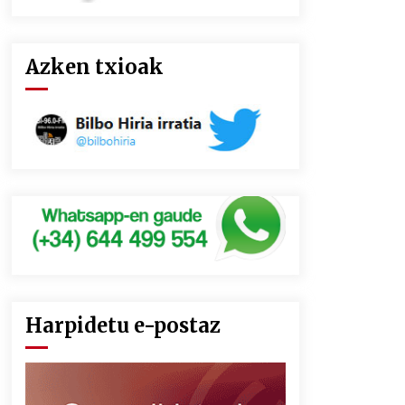
Azken txioak
Harpidetu e-postaz