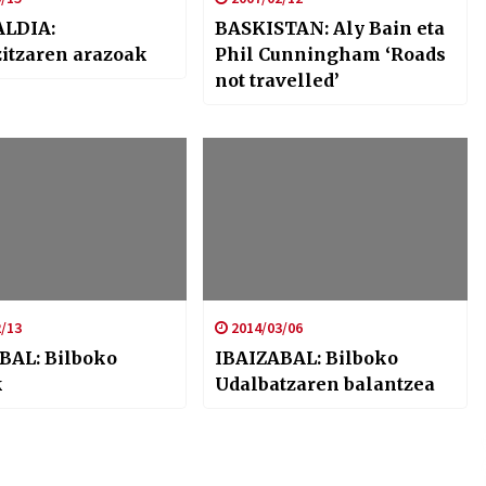
ALDIA:
BASKISTAN: Aly Bain eta
zitzaren arazoak
Phil Cunningham ‘Roads
not travelled’
/13
2014/03/06
BAL: Bilboko
IBAIZABAL: Bilboko
k
Udalbatzaren balantzea