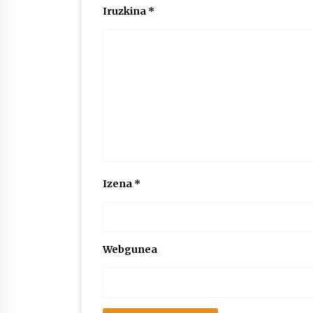
Iruzkina
*
Izena
*
Webgunea