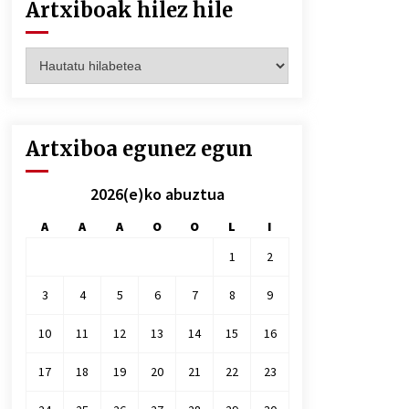
Artxiboak hilez hile
Artxiboak
hilez
hile
Artxiboa egunez egun
2026(e)ko abuztua
A
A
A
O
O
L
I
1
2
3
4
5
6
7
8
9
10
11
12
13
14
15
16
17
18
19
20
21
22
23