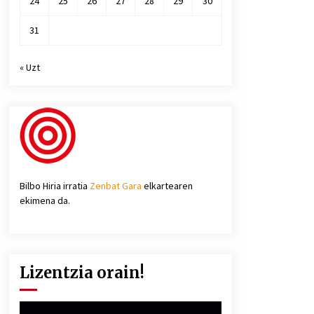
24
25
26
27
28
29
30
31
« Uzt
Bilbo Hiria irratia
Zenbat Gara
elkartearen
ekimena da.
Lizentzia orain!