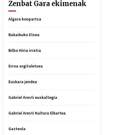
Zenbat Gara ekimenak
Algara konpartsa
Bakaikuko Etxea
Bilbo Hiria irratia
Erroa argitaletxea
Euskara jendea
Gabriel Aresti euskaltegia
Gabriel Aresti Kultura Elkartea
Gazteola