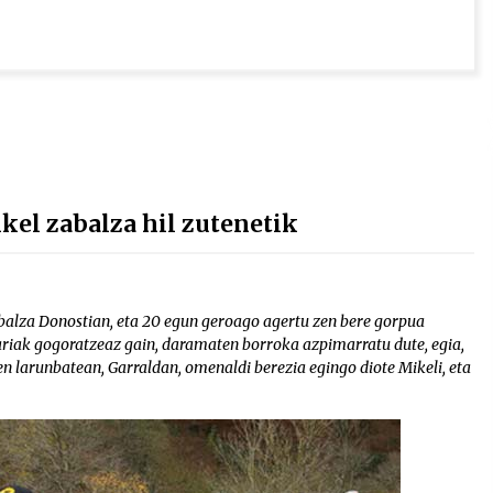
kel zabalza hil zutenetik
abalza Donostian, eta 20 egun geroago agertu zen bere gorpua
ariak gogoratzeaz gain, daramaten borroka azpimarratu dute, egia,
ren larunbatean, Garraldan, omenaldi berezia egingo diote Mikeli, eta