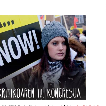
2026/07/15
Larunbatean Plentziako Itsas
Martxa ospatuko da
2026/07/07
SOINUGELA: Paul McCartney eta
Ringo Starr-en lan berriak
2026/07/03