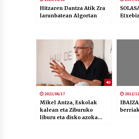
Hitzaren Dantza Atik Zra
SOLAS
larunbatean Algortan
Etxebi
2021/06/17
2012/12
Mikel Antza, Eskolak
IBAIZA
kalean eta Ziburuko
berria
liburu eta disko azoka
Argia astekarian