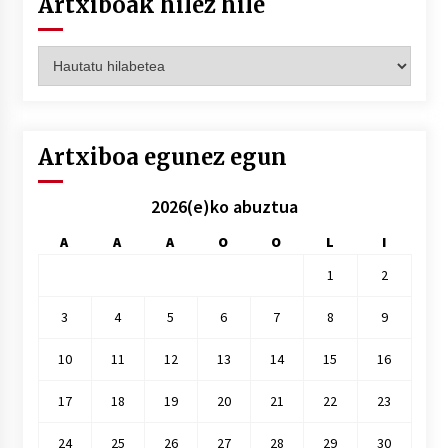
Artxiboak hilez hile
Artxiboak
hilez
hile
Artxiboa egunez egun
2026(e)ko abuztua
A
A
A
O
O
L
I
1
2
3
4
5
6
7
8
9
10
11
12
13
14
15
16
17
18
19
20
21
22
23
24
25
26
27
28
29
30