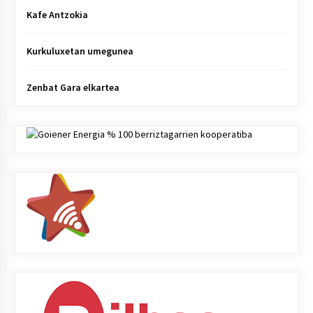
Kafe Antzokia
Kurkuluxetan umegunea
Zenbat Gara elkartea