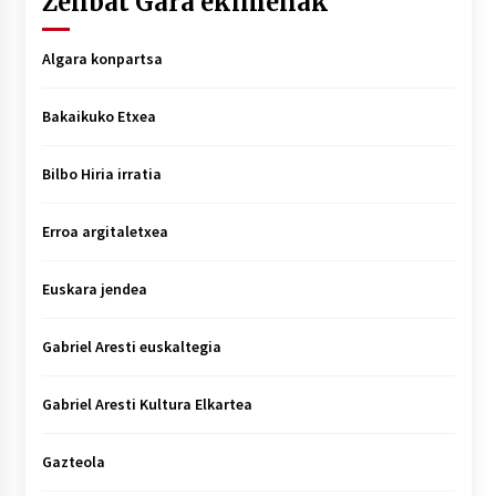
Zenbat Gara ekimenak
Algara konpartsa
Bakaikuko Etxea
Bilbo Hiria irratia
Erroa argitaletxea
Euskara jendea
Gabriel Aresti euskaltegia
Gabriel Aresti Kultura Elkartea
Gazteola