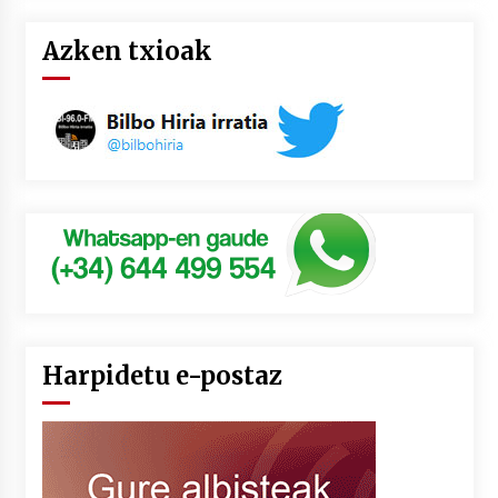
Azken txioak
Harpidetu e-postaz