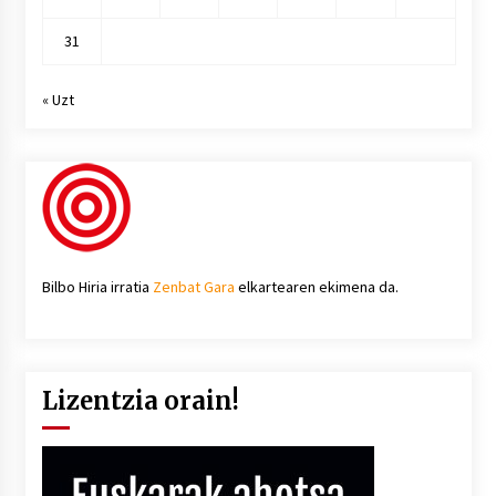
31
« Uzt
Bilbo Hiria irratia
Zenbat Gara
elkartearen ekimena da.
Lizentzia orain!