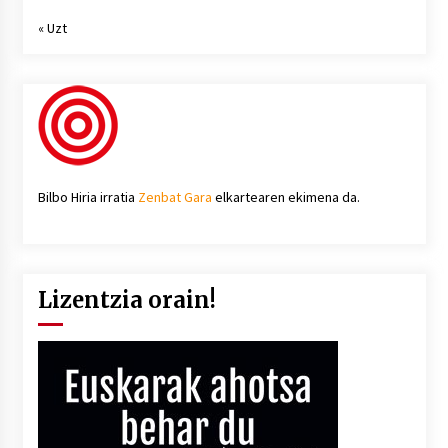
« Uzt
Bilbo Hiria irratia
Zenbat Gara
elkartearen ekimena da.
Lizentzia orain!