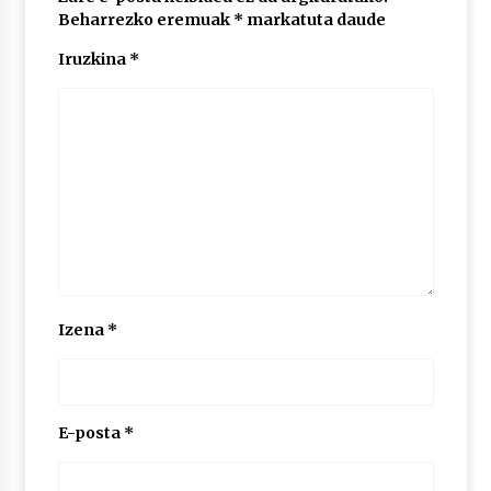
Beharrezko eremuak
*
markatuta daude
Iruzkina
*
POTTO: San Pedro jaietako bertso-saioa
2026/07/09
Larunbatean Plentziako Itsas Martxa ospatuko
da
2026/07/07
LIBURUEN ERREPUBLIKA TXIKIA: Hiragana akats
isil batekin dator beti
2026/07/07
Izena
*
Auritz Iñurrietaren margoak ikusgai
Uribitarte40 aretoan
2026/07/03
E-posta
*
SOINUGELA: Paul McCartney eta Ringo Starr-en
lan berriak