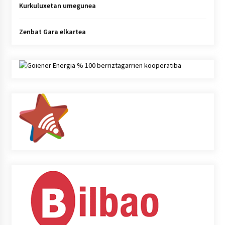
Kurkuluxetan umegunea
Zenbat Gara elkartea