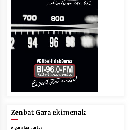
Zenbat Gara ekimenak
Algara konpartsa