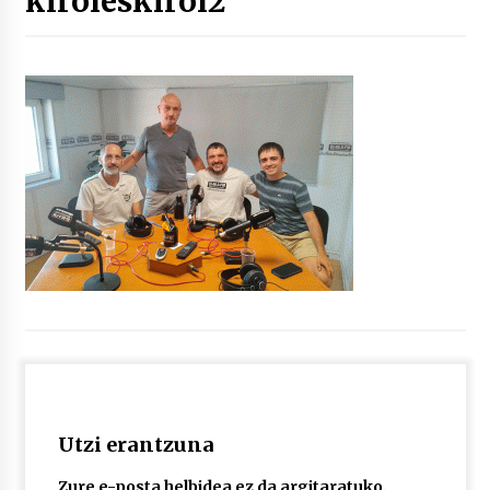
kiroleskirol2
“Hiztegi bat” Gorka Urbizuk idatzitako letren
hiztegia
2026/07/23
Bakaikuko barnetegitik gazteek egindako saio
berezia
2026/07/16
Tuba eta bonbardinoaren astea, Bilboko
Kontserbatorioan protagonista
2026/07/16
Auzoportala : 1×04 Auzofoniak
2026/07/15
Utzi erantzuna
Gaur abitua da Bilbao bbk live jaialdia
2026/07/09
Zure e-posta helbidea ez da argitaratuko.