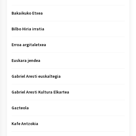
Bakaikuko Etxea
Bilbo Hiria irratia
Erroa argitaletxea
Euskara jendea
Gabriel Aresti euskaltegia
Gabriel Aresti Kultura Elkartea
Gazteola
Kafe Antzokia