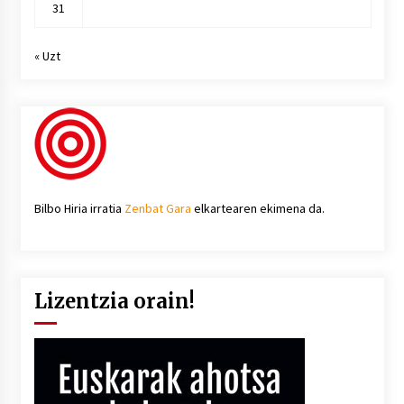
31
« Uzt
Bilbo Hiria irratia
Zenbat Gara
elkartearen ekimena da.
Lizentzia orain!