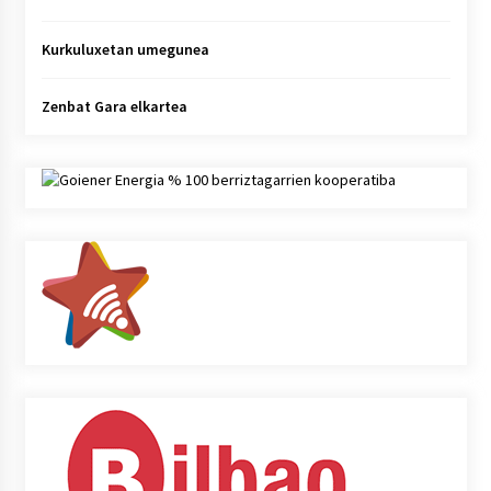
Kurkuluxetan umegunea
Zenbat Gara elkartea