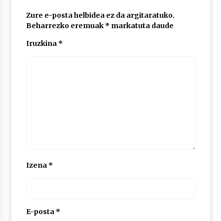
Zure e-posta helbidea ez da argitaratuko.
Beharrezko eremuak
*
markatuta daude
POTTO: San Pedro jaietako bertso-saioa
2026/07/09
Iruzkina
*
Larunbatean Plentziako Itsas Martxa ospatuko
da
2026/07/07
LIBURUEN ERREPUBLIKA TXIKIA: Hiragana akats
isil batekin dator beti
2026/07/07
Auritz Iñurrietaren margoak ikusgai
Izena
*
Uribitarte40 aretoan
2026/07/03
SOINUGELA: Paul McCartney eta Ringo Starr-en
E-posta
*
lan berriak