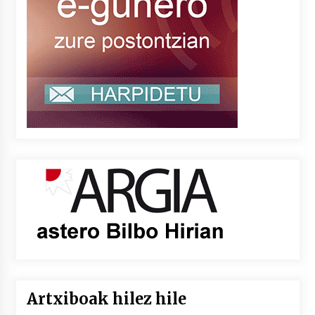
Artxiboak hilez hile