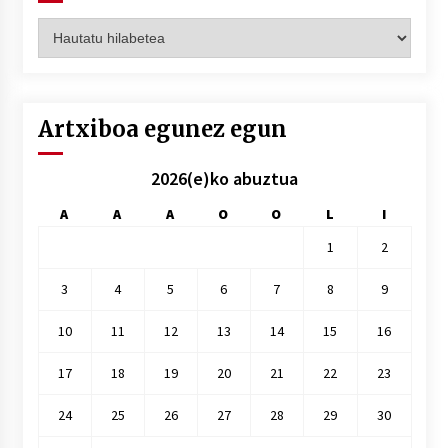
Artxiboak
hilez
hile
Artxiboa egunez egun
2026(e)ko abuztua
A
A
A
O
O
L
I
1
2
3
4
5
6
7
8
9
10
11
12
13
14
15
16
17
18
19
20
21
22
23
24
25
26
27
28
29
30