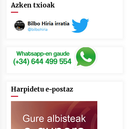
Azken txioak
Harpidetu e-postaz