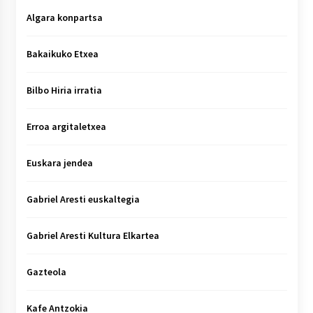
Algara konpartsa
Bakaikuko Etxea
Bilbo Hiria irratia
Erroa argitaletxea
Euskara jendea
Gabriel Aresti euskaltegia
Gabriel Aresti Kultura Elkartea
Gazteola
Kafe Antzokia