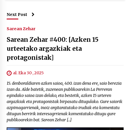
Next Post
Sarean Zehar
Sarean Zehar #400: [Azken 15
urteetako argazkiak eta
protagonistak]
al. Eka 30 , 2025
15. denboraldiaren azken saioa, 400. izan dena ere, saio berezia
izan da. Alde batetik, zuzenean publikoarekin La Perreran
egindako saioa izan delako, eta bestetik, azken 15 urteren
argazkiak eta protagonistak birpasatu ditugulako. Gure saiorik
azpimagarrienak, inoiz argitaratutako irudiak eta komentatu
ditugun berririk interesagrrienak komentatuko ditugu gure
publikoarekin bat. Sarean Zehar […]