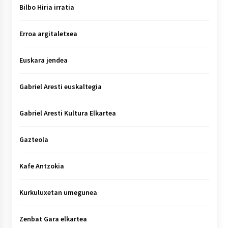
Bilbo Hiria irratia
Erroa argitaletxea
Euskara jendea
Gabriel Aresti euskaltegia
Gabriel Aresti Kultura Elkartea
Gazteola
Kafe Antzokia
Kurkuluxetan umegunea
Zenbat Gara elkartea