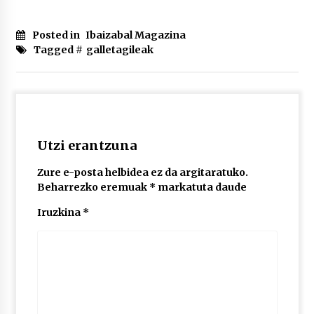
2026/07/03
Posted in
Ibaizabal Magazina
MUSIBLA #297: Bide, Boards Of Canada, Somak,
Tagged #
galletagileak
Tiga, Twisted Teens, Underscores, Habia
2026/07/02
Utzi erantzuna
Zure e-posta helbidea ez da argitaratuko.
Beharrezko eremuak
*
markatuta daude
Iruzkina
*