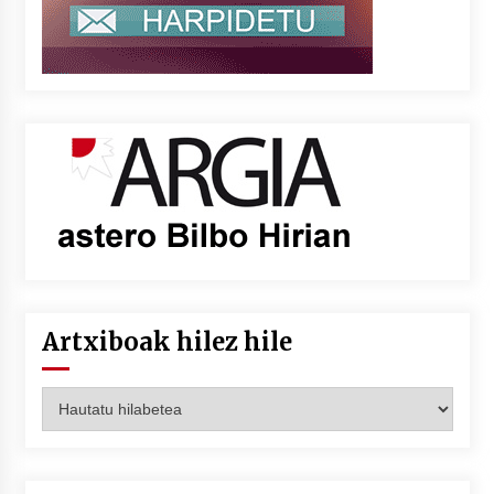
Artxiboak hilez hile
Artxiboak
hilez
hile