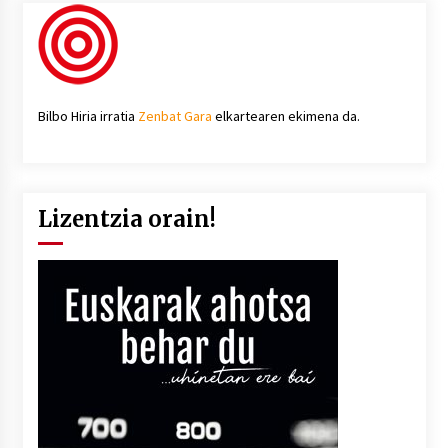
Bilbo Hiria irratia
Zenbat Gara
elkartearen ekimena da.
Lizentzia orain!