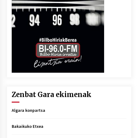
Zenbat Gara ekimenak
Algara konpartsa
Bakaikuko Etxea