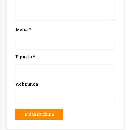
Izena
*
E-posta
*
Webgunea