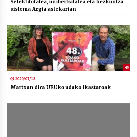
Selektibitatea, unibertsitatea eta hezkuntza
sistema Argia astekarian
2020/07/13
Martxan dira UEUko udako ikastaroak