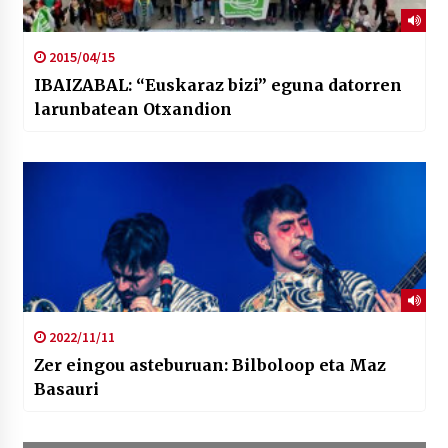
2015/04/15
IBAIZABAL: “Euskaraz bizi” eguna datorren
larunbatean Otxandion
2022/11/11
Zer eingou asteburuan: Bilboloop eta Maz
Basauri