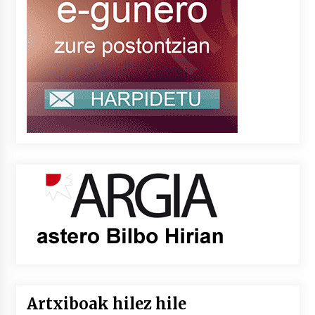
Artxiboak hilez hile