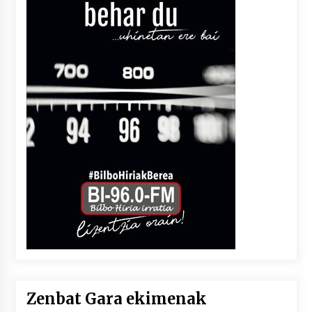
Zenbat Gara ekimenak