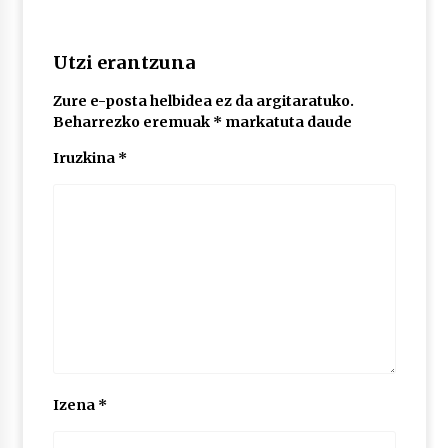
POTTO: San Pedro jaietako bertso-saioa
Utzi erantzuna
2026/07/09
Zure e-posta helbidea ez da argitaratuko.
Beharrezko eremuak
*
markatuta daude
Larunbatean Plentziako Itsas Martxa ospatuko
Iruzkina
*
da
2026/07/07
LIBURUEN ERREPUBLIKA TXIKIA: Hiragana akats
isil batekin dator beti
2026/07/07
Auritz Iñurrietaren margoak ikusgai
Uribitarte40 aretoan
2026/07/03
Izena
*
SOINUGELA: Paul McCartney eta Ringo Starr-en
lan berriak