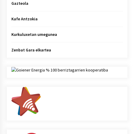
Gazteola
Kafe Antzokia
Kurkuluxetan umegunea
Zenbat Gara elkartea