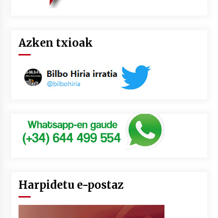
Azken txioak
Harpidetu e-postaz