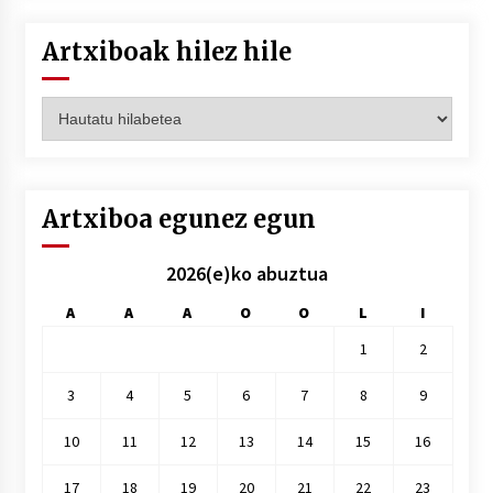
Artxiboak hilez hile
Artxiboak
hilez
hile
Artxiboa egunez egun
2026(e)ko abuztua
A
A
A
O
O
L
I
1
2
3
4
5
6
7
8
9
10
11
12
13
14
15
16
17
18
19
20
21
22
23