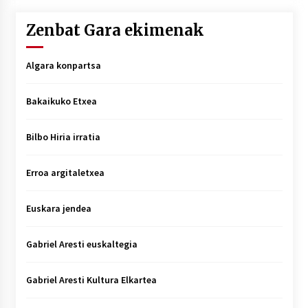
Zenbat Gara ekimenak
Algara konpartsa
Bakaikuko Etxea
Bilbo Hiria irratia
Erroa argitaletxea
Euskara jendea
Gabriel Aresti euskaltegia
Gabriel Aresti Kultura Elkartea