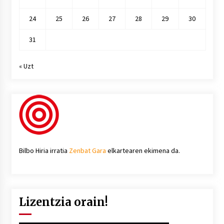
24
25
26
27
28
29
30
31
« Uzt
Bilbo Hiria irratia
Zenbat Gara
elkartearen ekimena da.
Lizentzia orain!