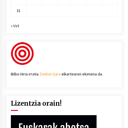
31
« Uzt
Bilbo Hiria irratia
Zenbat Gara
elkartearen ekimena da.
Lizentzia orain!