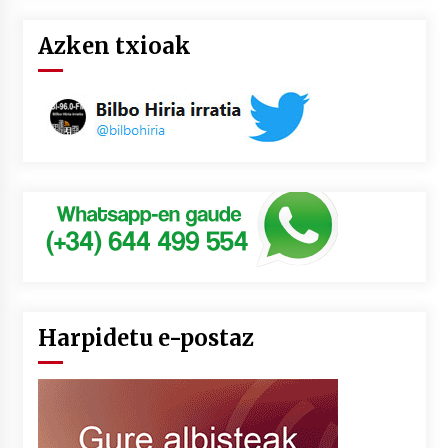
Azken txioak
Harpidetu e-postaz