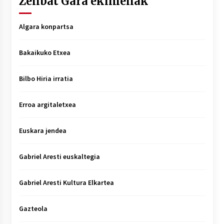
Zenbat Gara ekimenak
Algara konpartsa
Bakaikuko Etxea
Bilbo Hiria irratia
Erroa argitaletxea
Euskara jendea
Gabriel Aresti euskaltegia
Gabriel Aresti Kultura Elkartea
Gazteola