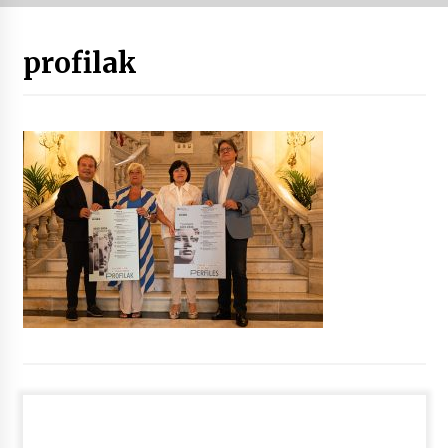
“Hiztegi bat” Gorka Urbizuk idatzitako letren
profilak
hiztegia
2026/07/23
Bakaikuko barnetegitik gazteek egindako saio
berezia
2026/07/16
Tuba eta bonbardinoaren astea, Bilboko
Kontserbatorioan protagonista
2026/07/16
Auzoportala : 1×04 Auzofoniak
2026/07/15
Gaur abitua da Bilbao bbk live jaialdia
2026/07/09