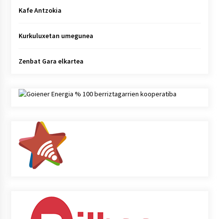
Kafe Antzokia
Kurkuluxetan umegunea
Zenbat Gara elkartea