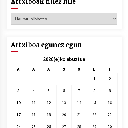
Artxiboak hilez hile
Artxiboak
hilez
hile
Artxiboa egunez egun
2026(e)ko abuztua
A
A
A
O
O
L
I
1
2
3
4
5
6
7
8
9
10
11
12
13
14
15
16
17
18
19
20
21
22
23
24
25
26
27
28
29
30