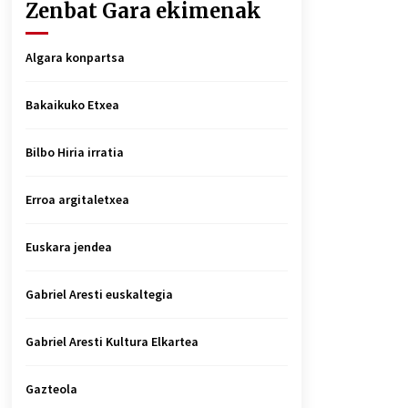
Zenbat Gara ekimenak
Algara konpartsa
Bakaikuko Etxea
Bilbo Hiria irratia
Erroa argitaletxea
Euskara jendea
Gabriel Aresti euskaltegia
Gabriel Aresti Kultura Elkartea
Gazteola