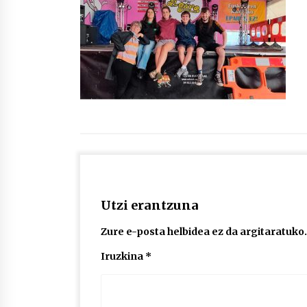
protagonista
2026/07/16
POTTO: San Pedro jaietako bertso-
saioa
2026/07/09
Auritz Iñurrietaren margoak
ikusgai Uribitarte40 aretoan
2026/07/03
Utzi erantzuna
Zure e-posta helbidea ez da argitaratuko.
Iruzkina
*