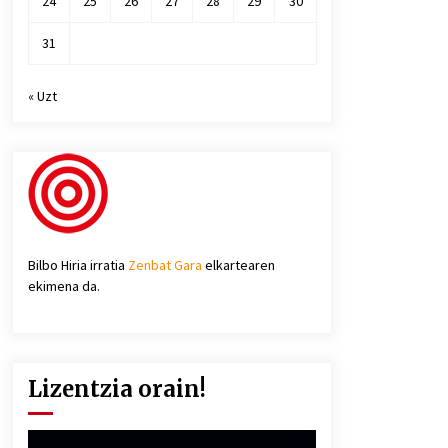
24
25
26
27
28
29
30
31
« Uzt
Bilbo Hiria irratia
Zenbat Gara
elkartearen
ekimena da.
Lizentzia orain!