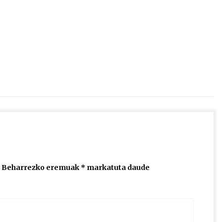
2026/07/15
Larunbatean Plentziako Itsas
Martxa ospatuko da
2026/07/07
SOINUGELA: Paul McCartney eta
Ringo Starr-en lan berriak
2026/07/03
Beharrezko eremuak
*
markatuta daude