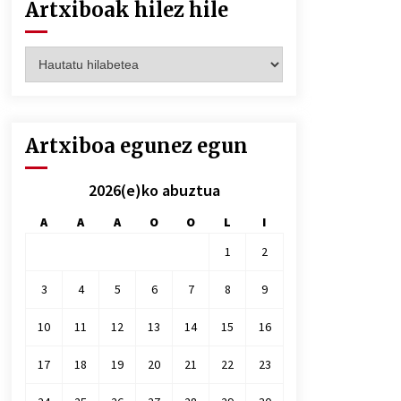
Artxiboak hilez hile
Artxiboak
hilez
hile
Artxiboa egunez egun
2026(e)ko abuztua
A
A
A
O
O
L
I
1
2
3
4
5
6
7
8
9
10
11
12
13
14
15
16
17
18
19
20
21
22
23