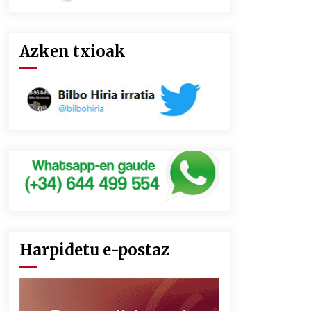
Azken txioak
Harpidetu e-postaz