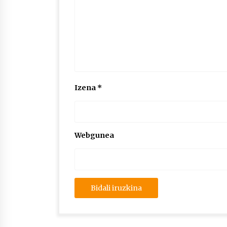
Izena
*
Webgunea