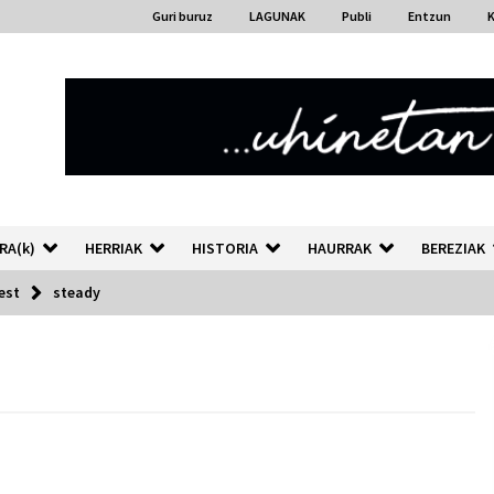
Guri buruz
LAGUNAK
Publi
Entzun
RA(k)
HERRIAK
HISTORIA
HAURRAK
BEREZIAK
est
steady
“Hiztegi bat” Gorka Urbizuk
idatzitako letren hiztegia
2026/07/23
Auzoportala : 1×04 Auzofoniak