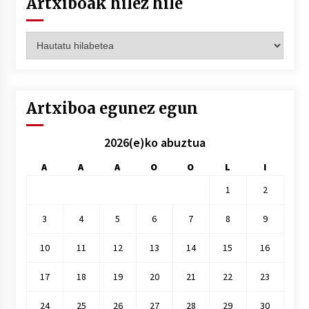
Artxiboak hilez hile
Artxiboak
hilez
hile
Artxiboa egunez egun
2026(e)ko abuztua
A
A
A
O
O
L
I
1
2
3
4
5
6
7
8
9
10
11
12
13
14
15
16
17
18
19
20
21
22
23
24
25
26
27
28
29
30