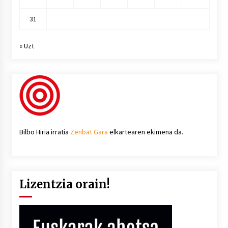
31
« Uzt
Bilbo Hiria irratia
Zenbat Gara
elkartearen ekimena da.
Lizentzia orain!