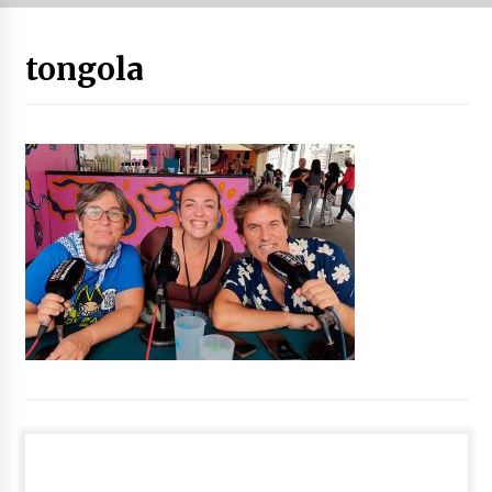
“Hiztegi bat” Gorka Urbizuk idatzitako letren
tongola
hiztegia
2026/07/23
Bakaikuko barnetegitik gazteek egindako saio
berezia
2026/07/16
Tuba eta bonbardinoaren astea, Bilboko
Kontserbatorioan protagonista
2026/07/16
Auzoportala : 1×04 Auzofoniak
2026/07/15
Gaur abitua da Bilbao bbk live jaialdia
2026/07/09