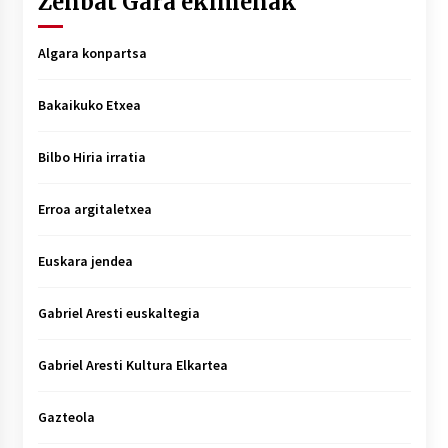
Zenbat Gara ekimenak
Algara konpartsa
Bakaikuko Etxea
Bilbo Hiria irratia
Erroa argitaletxea
Euskara jendea
Gabriel Aresti euskaltegia
Gabriel Aresti Kultura Elkartea
Gazteola