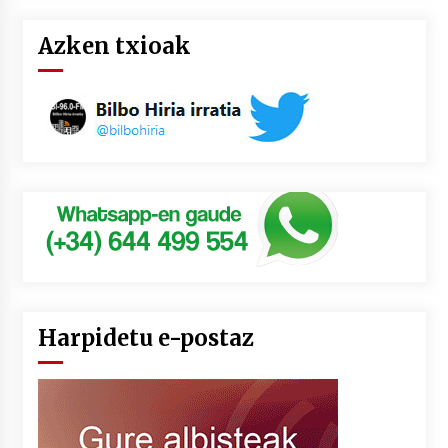
Azken txioak
Harpidetu e-postaz