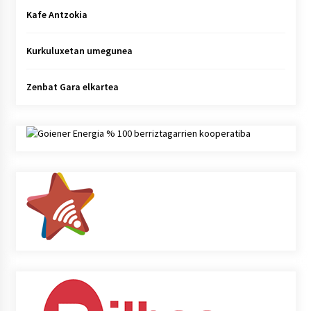
Kafe Antzokia
Kurkuluxetan umegunea
Zenbat Gara elkartea