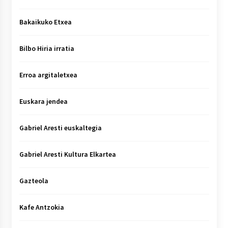
Bakaikuko Etxea
Bilbo Hiria irratia
Erroa argitaletxea
Euskara jendea
Gabriel Aresti euskaltegia
Gabriel Aresti Kultura Elkartea
Gazteola
Kafe Antzokia