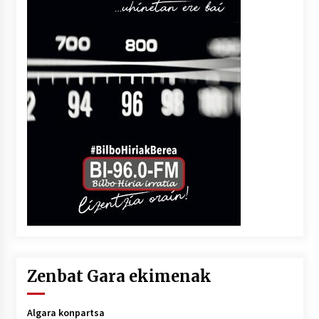
Zenbat Gara ekimenak
Algara konpartsa