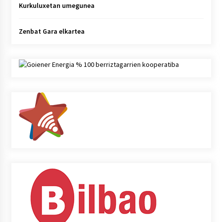
Kurkuluxetan umegunea
Zenbat Gara elkartea