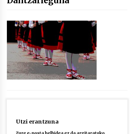
Dantzarieguna
“Hiztegi bat” Gorka Urbizuk idatzitako letren
hiztegia
2026/07/23
Bakaikuko barnetegitik gazteek egindako saio
berezia
2026/07/16
Tuba eta bonbardinoaren astea, Bilboko
Kontserbatorioan protagonista
2026/07/16
Auzoportala : 1×04 Auzofoniak
2026/07/15
Utzi erantzuna
Gaur abitua da Bilbao bbk live jaialdia
2026/07/09
Zure e-posta helbidea ez da argitaratuko.