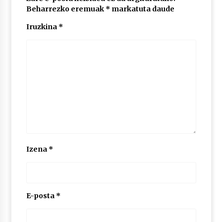
Beharrezko eremuak
*
markatuta daude
Iruzkina
*
POTTO: San Pedro jaietako bertso-saioa
2026/07/09
Larunbatean Plentziako Itsas Martxa ospatuko
da
2026/07/07
LIBURUEN ERREPUBLIKA TXIKIA: Hiragana akats
isil batekin dator beti
2026/07/07
Izena
*
Auritz Iñurrietaren margoak ikusgai
Uribitarte40 aretoan
2026/07/03
E-posta
*
SOINUGELA: Paul McCartney eta Ringo Starr-en
lan berriak