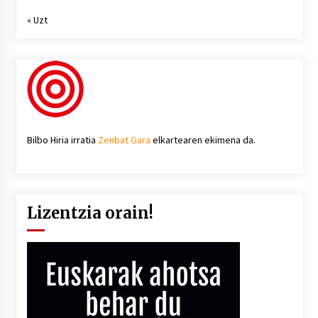
« Uzt
Bilbo Hiria irratia
Zenbat Gara
elkartearen ekimena da.
Lizentzia orain!