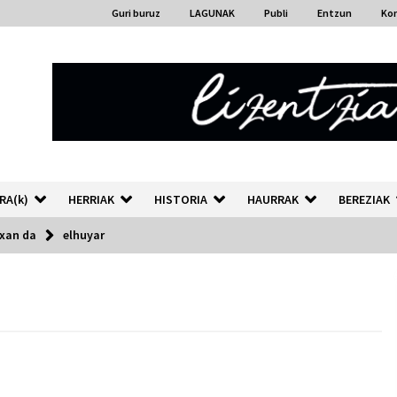
Guri buruz
LAGUNAK
Publi
Entzun
Ko
RA(k)
HERRIAK
HISTORIA
HAURRAK
BEREZIAK
txan da
elhuyar
“Hiztegi bat” Gorka Urbizuk
idatzitako letren hiztegia
2026/07/23
Auzoportala : 1×04 Auzofoniak