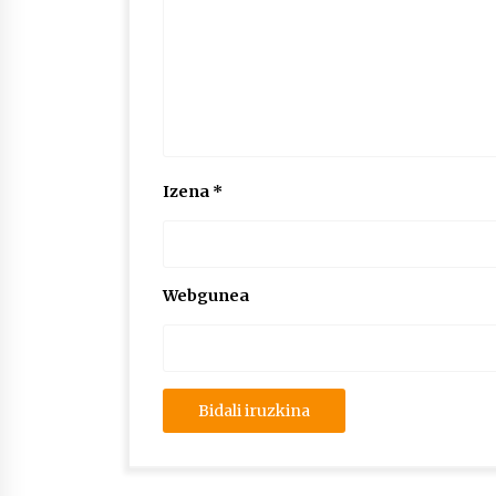
Izena
*
Webgunea