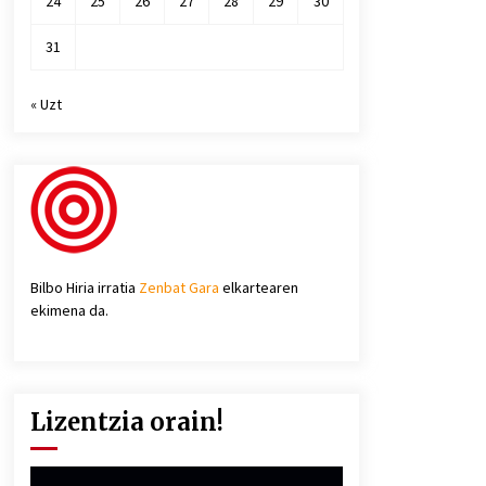
24
25
26
27
28
29
30
31
« Uzt
Bilbo Hiria irratia
Zenbat Gara
elkartearen
ekimena da.
Lizentzia orain!