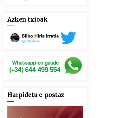
Azken txioak
Harpidetu e-postaz