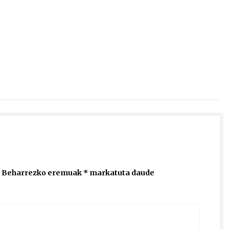
2026/07/15
Larunbatean Plentziako Itsas
Martxa ospatuko da
2026/07/07
SOINUGELA: Paul McCartney eta
Ringo Starr-en lan berriak
2026/07/03
Beharrezko eremuak
*
markatuta daude