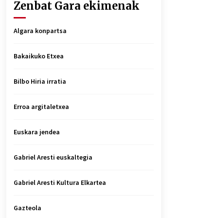
Zenbat Gara ekimenak
Algara konpartsa
Bakaikuko Etxea
Bilbo Hiria irratia
Erroa argitaletxea
Euskara jendea
Gabriel Aresti euskaltegia
Gabriel Aresti Kultura Elkartea
Gazteola