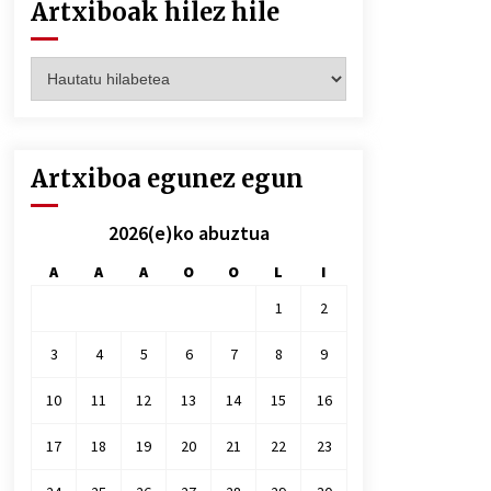
Artxiboak hilez hile
Artxiboak
hilez
hile
Artxiboa egunez egun
2026(e)ko abuztua
A
A
A
O
O
L
I
1
2
3
4
5
6
7
8
9
10
11
12
13
14
15
16
17
18
19
20
21
22
23