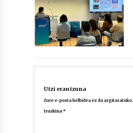
protagonista
2026/07/16
POTTO: San Pedro jaietako bertso-
saioa
2026/07/09
Auritz Iñurrietaren margoak
ikusgai Uribitarte40 aretoan
2026/07/03
Utzi erantzuna
Zure e-posta helbidea ez da argitaratuko.
Iruzkina
*