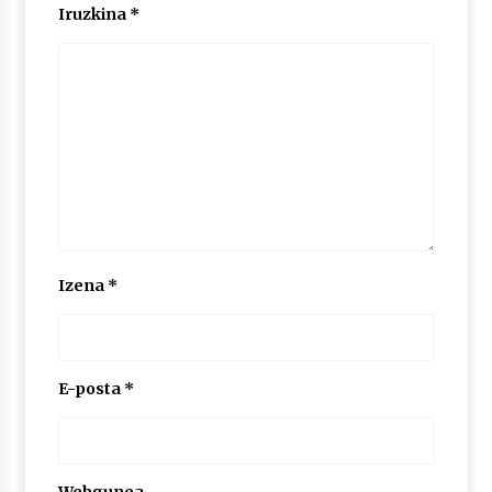
Iruzkina
*
POTTO: San Pedro jaietako bertso-saioa
2026/07/09
Larunbatean Plentziako Itsas Martxa ospatuko
da
2026/07/07
LIBURUEN ERREPUBLIKA TXIKIA: Hiragana akats
isil batekin dator beti
Izena
*
2026/07/07
Auritz Iñurrietaren margoak ikusgai
Uribitarte40 aretoan
E-posta
*
2026/07/03
SOINUGELA: Paul McCartney eta Ringo Starr-en
lan berriak