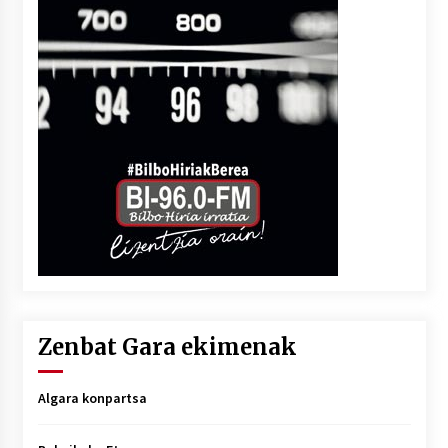
Zenbat Gara ekimenak
Algara konpartsa