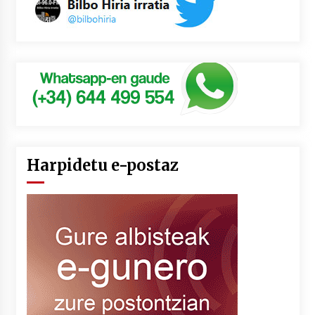
Harpidetu e-postaz