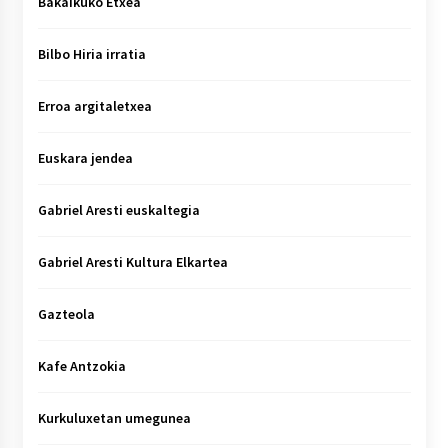
Bakaikuko Etxea
Bilbo Hiria irratia
Erroa argitaletxea
Euskara jendea
Gabriel Aresti euskaltegia
Gabriel Aresti Kultura Elkartea
Gazteola
Kafe Antzokia
Kurkuluxetan umegunea