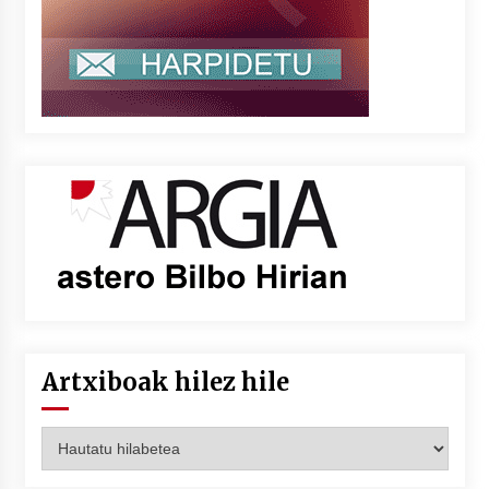
Artxiboak hilez hile
Artxiboak
hilez
hile