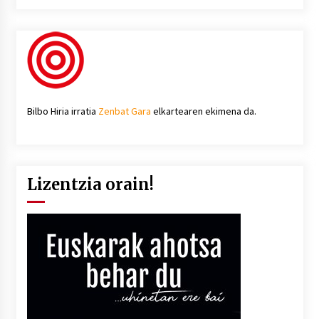
Bilbo Hiria irratia
Zenbat Gara
elkartearen ekimena da.
Lizentzia orain!