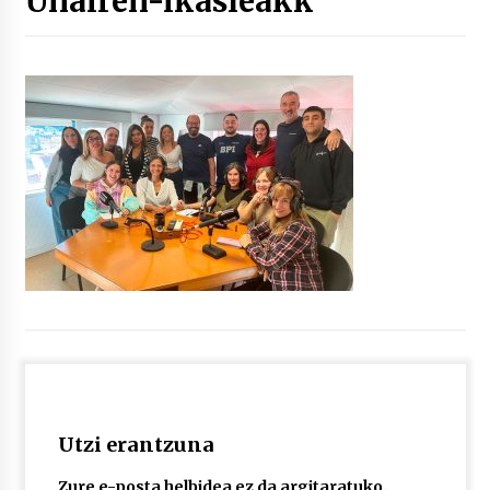
Unairen-ikasleakk
“Hiztegi bat” Gorka Urbizuk idatzitako letren
hiztegia
2026/07/23
Bakaikuko barnetegitik gazteek egindako saio
berezia
2026/07/16
Tuba eta bonbardinoaren astea, Bilboko
Kontserbatorioan protagonista
2026/07/16
Auzoportala : 1×04 Auzofoniak
2026/07/15
Utzi erantzuna
Gaur abitua da Bilbao bbk live jaialdia
2026/07/09
Zure e-posta helbidea ez da argitaratuko.