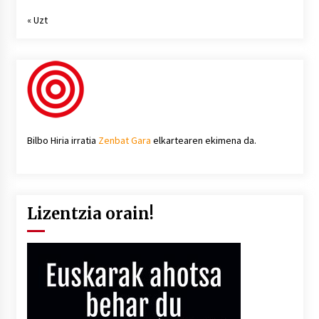
« Uzt
Bilbo Hiria irratia
Zenbat Gara
elkartearen ekimena da.
Lizentzia orain!