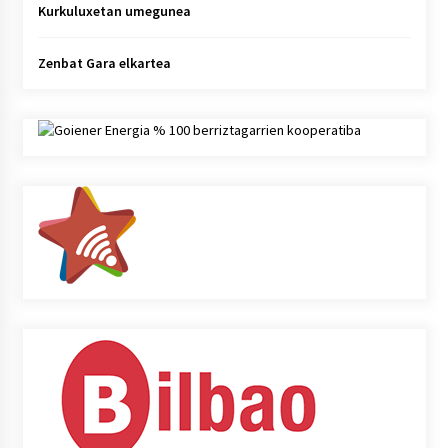
Kurkuluxetan umegunea
Zenbat Gara elkartea