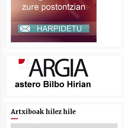
Artxiboak hilez hile
Artxiboak