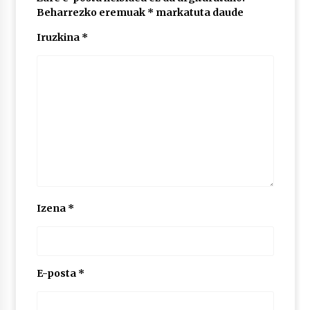
Beharrezko eremuak
*
markatuta daude
Iruzkina
*
POTTO: San Pedro jaietako bertso-saioa
2026/07/09
Larunbatean Plentziako Itsas Martxa ospatuko
da
2026/07/07
LIBURUEN ERREPUBLIKA TXIKIA: Hiragana akats
isil batekin dator beti
2026/07/07
Izena
*
Auritz Iñurrietaren margoak ikusgai
Uribitarte40 aretoan
2026/07/03
E-posta
*
SOINUGELA: Paul McCartney eta Ringo Starr-en
lan berriak