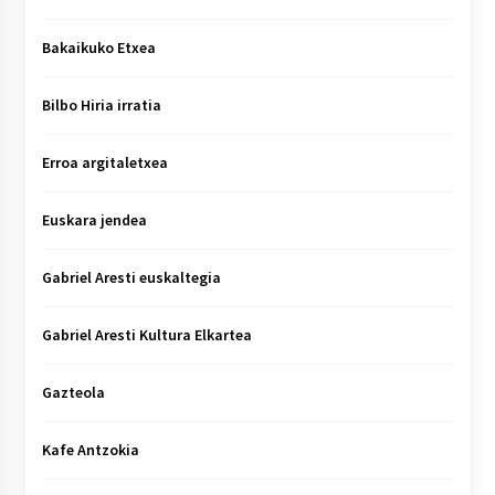
Bakaikuko Etxea
Bilbo Hiria irratia
Erroa argitaletxea
Euskara jendea
Gabriel Aresti euskaltegia
Gabriel Aresti Kultura Elkartea
Gazteola
Kafe Antzokia