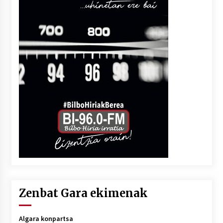
Zenbat Gara ekimenak
Algara konpartsa