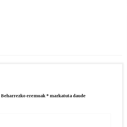
2026/07/15
Larunbatean Plentziako Itsas
Martxa ospatuko da
2026/07/07
SOINUGELA: Paul McCartney eta
Ringo Starr-en lan berriak
2026/07/03
Beharrezko eremuak
*
markatuta daude