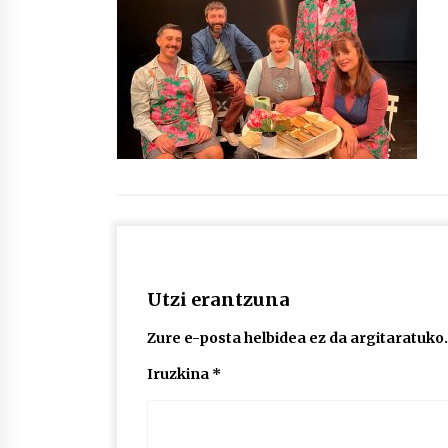
protagonista
2026/07/16
POTTO: San Pedro jaietako bertso-
saioa
2026/07/09
Auritz Iñurrietaren margoak
ikusgai Uribitarte40 aretoan
2026/07/03
Utzi erantzuna
Zure e-posta helbidea ez da argitaratuko.
Iruzkina
*