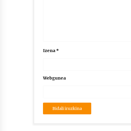
Izena
*
Webgunea