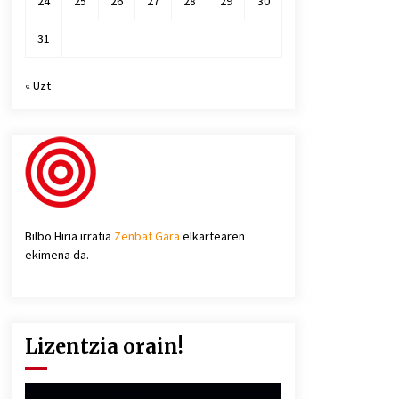
24
25
26
27
28
29
30
31
« Uzt
Bilbo Hiria irratia
Zenbat Gara
elkartearen
ekimena da.
Lizentzia orain!