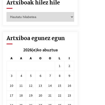
Artxiboak hilez hile
Artxiboak
hilez
hile
Artxiboa egunez egun
2026(e)ko abuztua
A
A
A
O
O
L
I
1
2
3
4
5
6
7
8
9
10
11
12
13
14
15
16
17
18
19
20
21
22
23