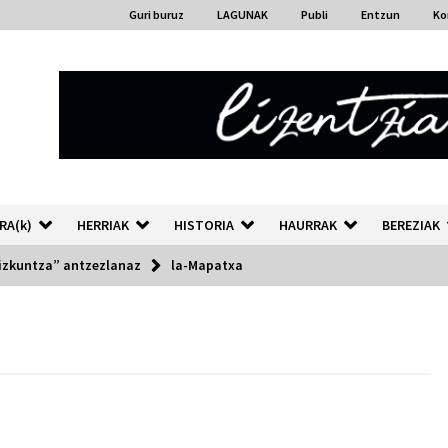
Guri buruz
LAGUNAK
Publi
Entzun
Ko
RA(k)
HERRIAK
HISTORIA
HAURRAK
BEREZIAK
hizkuntza” antzezlanaz
la-Mapatxa
“Hiztegi bat” Gorka Urbizuk
idatzitako letren hiztegia
2026/07/23
Auzoportala : 1×04 Auzofoniak