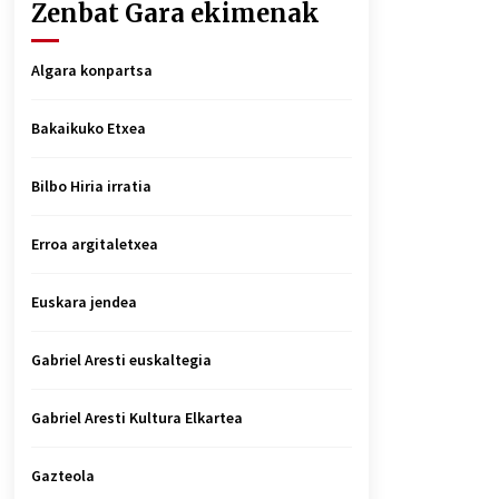
Zenbat Gara ekimenak
Algara konpartsa
Bakaikuko Etxea
Bilbo Hiria irratia
Erroa argitaletxea
Euskara jendea
Gabriel Aresti euskaltegia
Gabriel Aresti Kultura Elkartea
Gazteola