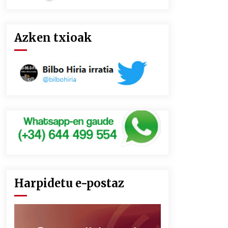
Azken txioak
Harpidetu e-postaz