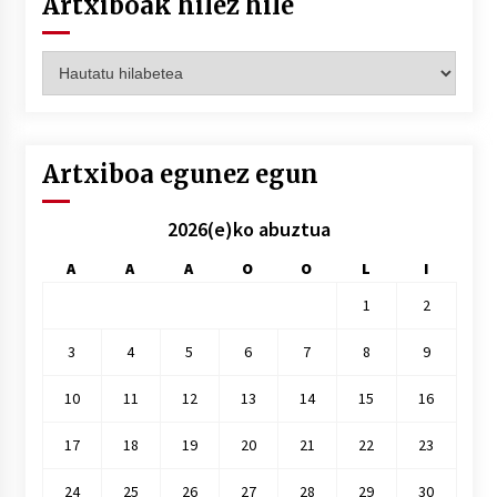
Artxiboak hilez hile
Artxiboak
hilez
hile
Artxiboa egunez egun
2026(e)ko abuztua
A
A
A
O
O
L
I
1
2
3
4
5
6
7
8
9
10
11
12
13
14
15
16
17
18
19
20
21
22
23
24
25
26
27
28
29
30