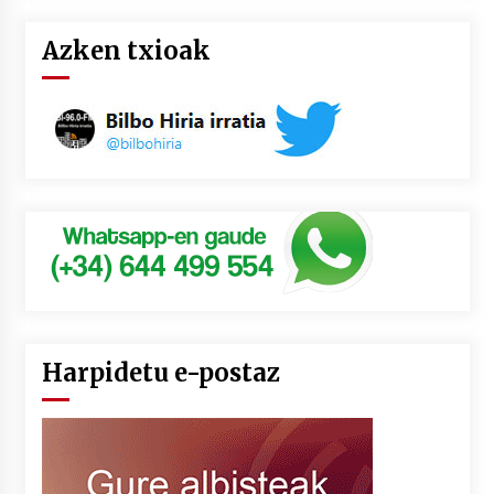
Azken txioak
Harpidetu e-postaz