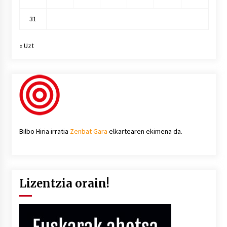
31
« Uzt
Bilbo Hiria irratia
Zenbat Gara
elkartearen ekimena da.
Lizentzia orain!