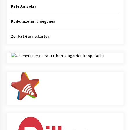
Kafe Antzokia
Kurkuluxetan umegunea
Zenbat Gara elkartea