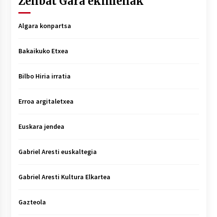
Zenbat Gara ekimenak
Algara konpartsa
Bakaikuko Etxea
Bilbo Hiria irratia
Erroa argitaletxea
Euskara jendea
Gabriel Aresti euskaltegia
Gabriel Aresti Kultura Elkartea
Gazteola