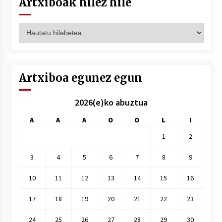
Artxiboak hilez hile
Artxiboak
hilez
hile
Artxiboa egunez egun
2026(e)ko abuztua
A
A
A
O
O
L
I
1
2
3
4
5
6
7
8
9
10
11
12
13
14
15
16
17
18
19
20
21
22
23
24
25
26
27
28
29
30