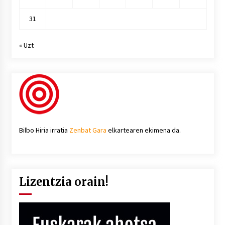
31
« Uzt
Bilbo Hiria irratia
Zenbat Gara
elkartearen ekimena da.
Lizentzia orain!