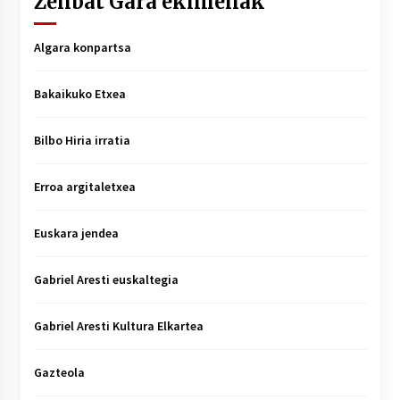
Zenbat Gara ekimenak
Algara konpartsa
Bakaikuko Etxea
Bilbo Hiria irratia
Erroa argitaletxea
Euskara jendea
Gabriel Aresti euskaltegia
Gabriel Aresti Kultura Elkartea
Gazteola