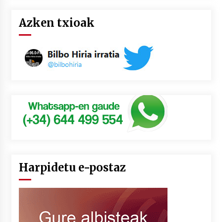
Azken txioak
Harpidetu e-postaz