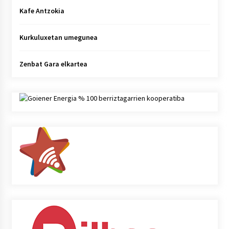
Kafe Antzokia
Kurkuluxetan umegunea
Zenbat Gara elkartea