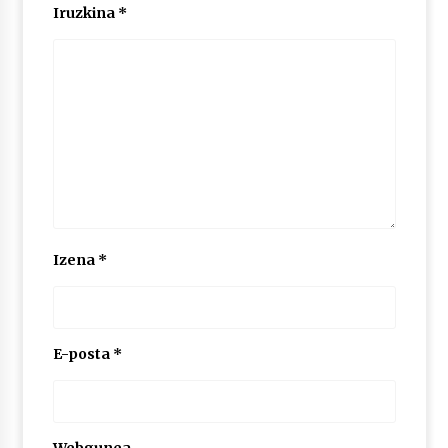
Iruzkina
*
POTTO: San Pedro jaietako bertso-saioa
2026/07/09
Larunbatean Plentziako Itsas Martxa ospatuko
da
2026/07/07
LIBURUEN ERREPUBLIKA TXIKIA: Hiragana akats
isil batekin dator beti
Izena
*
2026/07/07
Auritz Iñurrietaren margoak ikusgai
Uribitarte40 aretoan
E-posta
*
2026/07/03
SOINUGELA: Paul McCartney eta Ringo Starr-en
lan berriak