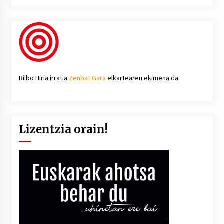
Bilbo Hiria irratia
Zenbat Gara
elkartearen ekimena da.
Lizentzia orain!