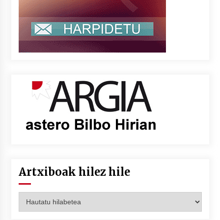
Artxiboak hilez hile
Artxiboak
hilez
hile