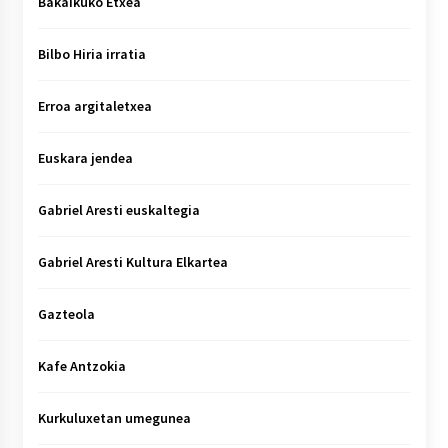
Bakaikuko Etxea
Bilbo Hiria irratia
Erroa argitaletxea
Euskara jendea
Gabriel Aresti euskaltegia
Gabriel Aresti Kultura Elkartea
Gazteola
Kafe Antzokia
Kurkuluxetan umegunea