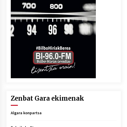
Zenbat Gara ekimenak
Algara konpartsa