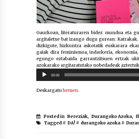
Gaurkoan, literaturaren bidez mundua eta g
argitaletxe bat izango dugu gurean: Katrakak. Z
dizkigute, hizkuntza askotatik euskarara eka
gaiak dira feminismoa, indarkeria, ekonomia, 
egungo eztabaida garrantzitsuen ertzak uki
azokarako argitaratutako nobedadeak aztertuko
Soinu
00:00
erreproduzigailua
Deskargatu
hemen
.
Posted in
Bereziak
,
Durangoko Azoka
,
I
Tagged #
DA!
#
durangoko azoka
#
Duran