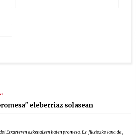
na
promesa" eleberriaz solasean
i Etxarteren azkenaIzen baten promesa. Ez-fikziozko lana da ,