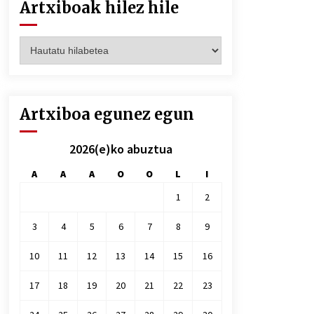
Artxiboak hilez hile
Artxiboak
hilez
hile
Artxiboa egunez egun
2026(e)ko abuztua
A
A
A
O
O
L
I
1
2
3
4
5
6
7
8
9
10
11
12
13
14
15
16
17
18
19
20
21
22
23