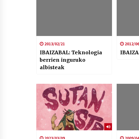
2013/02/21
2012/06
IBAIZABAL: Teknologia
IBAIZA
berrien inguruko
albisteak
2023/03/09
2009/04