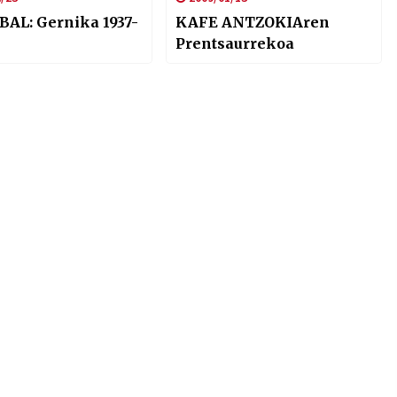
BAL: Gernika 1937-
KAFE ANTZOKIAren
Prentsaurrekoa