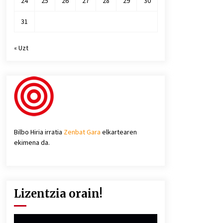
24
25
26
27
28
29
30
31
« Uzt
Bilbo Hiria irratia
Zenbat Gara
elkartearen
ekimena da.
Lizentzia orain!