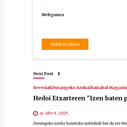
Webgunea
Next Post
Bereziak
Durangoko Azoka
Ibaizabal Magazi
Hedoi Etxarteren "Izen baten 
ar. Abe 9 , 2025
Durangoko azoka honetako nobedade bat da ere Hedo