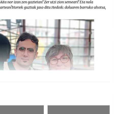
Aita nor izan zen gaztetan? Zer utzi zion semeari? Eta nola
tartean?Horiek guztiak jaso ditu Hedoik: doluaren barruko ahotsa,