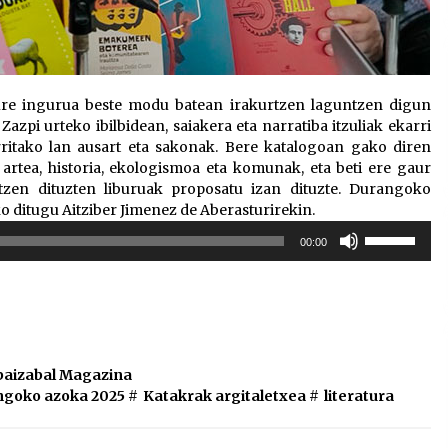
ure ingurua beste modu batean irakurtzen laguntzen digun
azpi urteko ibilbidean, saiakera eta narratiba itzuliak ekarri
rritako lan ausart eta sakonak. Bere katalogoan gako diren
artea, historia, ekologismoa eta komunak, eta beti ere gaur
tzen dituzten liburuak proposatu izan dituzte. Durangoko
 ditugu Aitziber Jimenez de Aberasturirekin.
Erabili
00:00
gora/behera
gezi-
teklak
bolumena
igotzeko
edo
baizabal Magazina
jaisteko.
goko azoka 2025
#
Katakrak argitaletxea
#
literatura