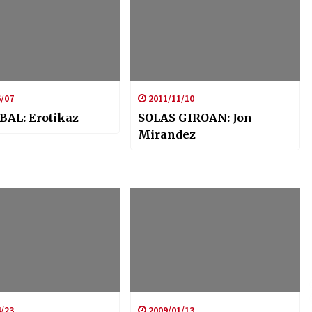
/07
2011/11/10
BAL: Erotikaz
SOLAS GIROAN: Jon
Mirandez
/23
2009/01/13