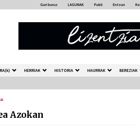
Guri buruz
LAGUNAK
Publi
Entzun
Ko
RA(k)
HERRIAK
HISTORIA
HAURRAK
BEREZIAK
na
“Hiztegi bat” Gorka Urbizuk
idatzitako letren hiztegia
xea Azokan
2026/07/23
Auzoportala : 1×04 Auzofoniak