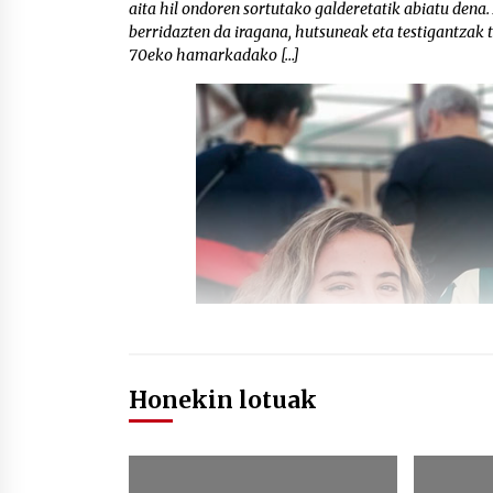
aita hil ondoren sortutako galderetatik abiatu dena. 
berridazten da iragana, hutsuneak eta testigantzak 
70eko hamarkadako […]
Honekin lotuak