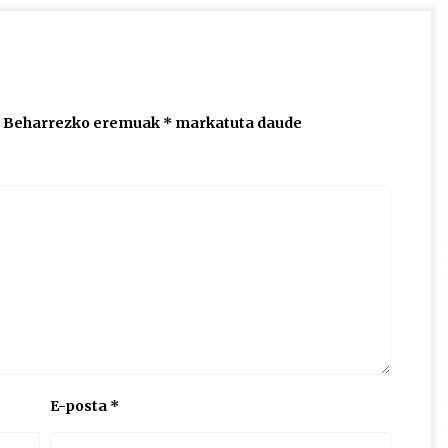
Beharrezko eremuak
*
markatuta daude
E-posta
*