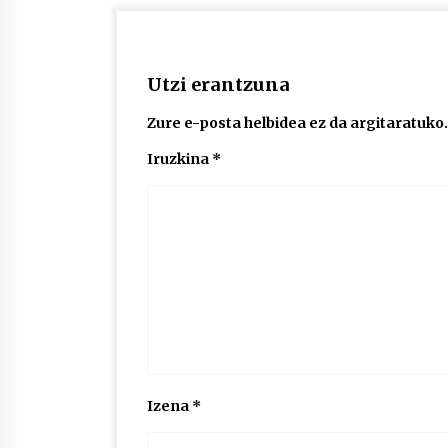
Utzi erantzuna
Zure e-posta helbidea ez da argitaratuko.
Iruzkina
*
Izena
*