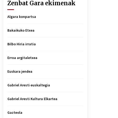
Zenbat Gara ekimenak
Algara konpartsa
Bakaikuko Etxea
Bilbo Hiria irratia
Erroa argitaletxea
Euskara jendea
Gabriel Aresti euskaltegia
Gabriel Aresti Kultura Elkartea
Gazteola