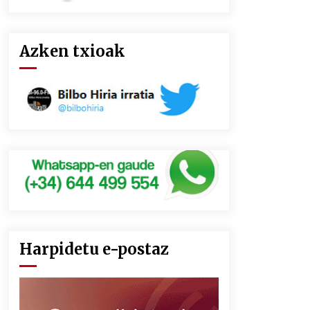
Azken txioak
Harpidetu e-postaz