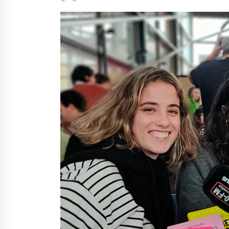
protagonista
2026/07/16
POTTO: San Pedro jaietako bertso-
saioa
2026/07/09
Auritz Iñurrietaren margoak
ikusgai Uribitarte40 aretoan
2026/07/03