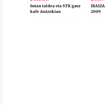
Sutan taldea eta STR gaur
IBAIZA
kafe Antzokian
2009