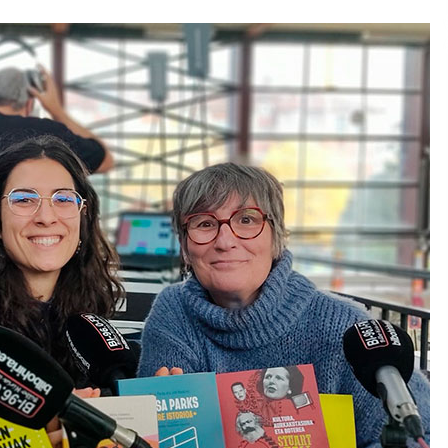
2026/07/15
Larunbatean Plentziako Itsas
Martxa ospatuko da
2026/07/07
SOINUGELA: Paul McCartney eta
Ringo Starr-en lan berriak
2026/07/03