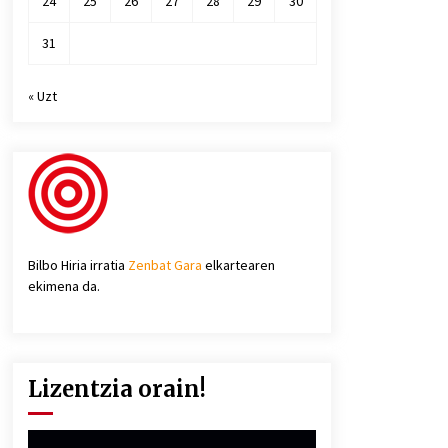
24
25
26
27
28
29
30
31
« Uzt
Bilbo Hiria irratia
Zenbat Gara
elkartearen
ekimena da.
Lizentzia orain!