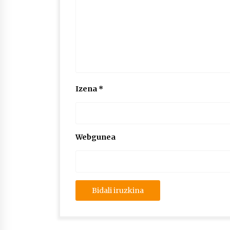
Izena
*
Webgunea