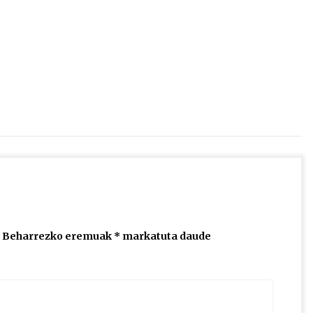
2026/07/15
Larunbatean Plentziako Itsas
Martxa ospatuko da
2026/07/07
SOINUGELA: Paul McCartney eta
Ringo Starr-en lan berriak
2026/07/03
Beharrezko eremuak
*
markatuta daude