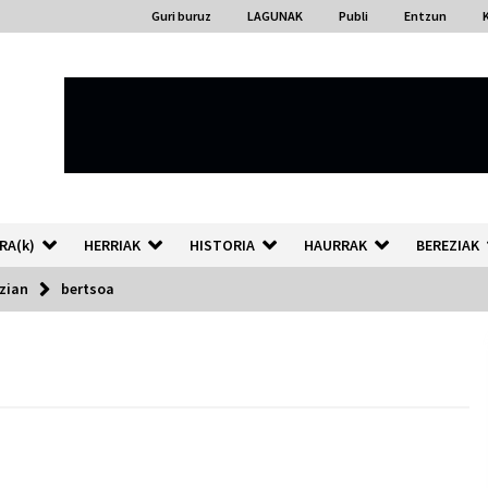
Guri buruz
LAGUNAK
Publi
Entzun
RA(k)
HERRIAK
HISTORIA
HAURRAK
BEREZIAK
tzian
bertsoa
“Hiztegi bat” Gorka Urbizuk
idatzitako letren hiztegia
2026/07/23
Auzoportala : 1×04 Auzofoniak