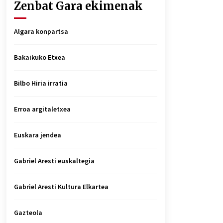
Zenbat Gara ekimenak
Algara konpartsa
Bakaikuko Etxea
Bilbo Hiria irratia
Erroa argitaletxea
Euskara jendea
Gabriel Aresti euskaltegia
Gabriel Aresti Kultura Elkartea
Gazteola