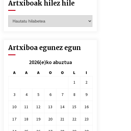
Artxiboak hilez hile
Artxiboak
hilez
hile
Artxiboa egunez egun
2026(e)ko abuztua
A
A
A
O
O
L
I
1
2
3
4
5
6
7
8
9
10
11
12
13
14
15
16
17
18
19
20
21
22
23