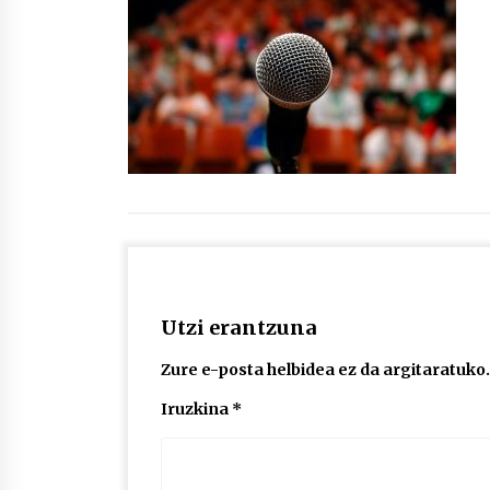
protagonista
2026/07/16
POTTO: San Pedro jaietako bertso-
saioa
2026/07/09
Auritz Iñurrietaren margoak
ikusgai Uribitarte40 aretoan
2026/07/03
Utzi erantzuna
Zure e-posta helbidea ez da argitaratuko.
Iruzkina
*