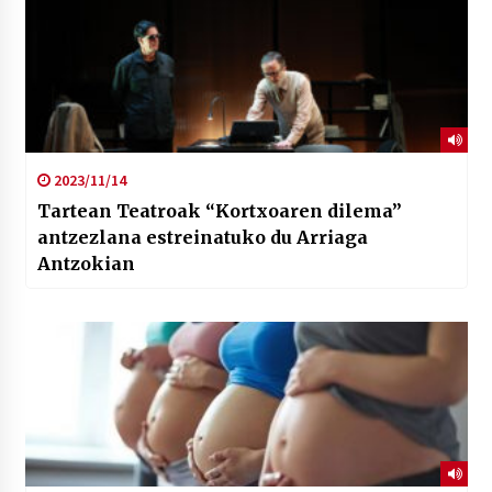
2023/11/14
Tartean Teatroak “Kortxoaren dilema”
antzezlana estreinatuko du Arriaga
Antzokian