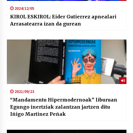
2024/12/05
KIROL ESKIROL: Eider Gutierrez apnealari
Arrasatearra izan da gurean
2021/09/23
“Mandamentu Hipermodernoak” liburuan
Egungo inertziak zalantzan jartzen ditu
Iñigo Martinez Peñak