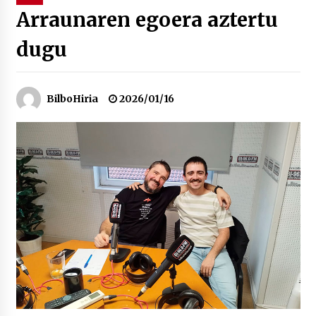
Arraunaren egoera aztertu
“Hiztegi bat” Gorka Urbizuk idatzitako letren
dugu
hiztegia
2026/07/23
Bakaikuko barnetegitik gazteek egindako saio
BilboHiria
2026/01/16
berezia
2026/07/16
Tuba eta bonbardinoaren astea, Bilboko
Kontserbatorioan protagonista
2026/07/16
Auzoportala : 1×04 Auzofoniak
2026/07/15
Gaur abitua da Bilbao bbk live jaialdia
2026/07/09