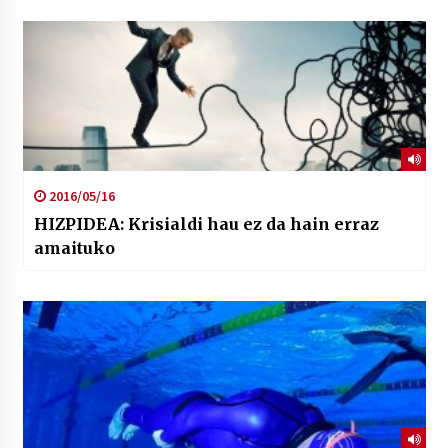
2016/05/16
HIZPIDEA: Krisialdi hau ez da hain erraz
amaituko