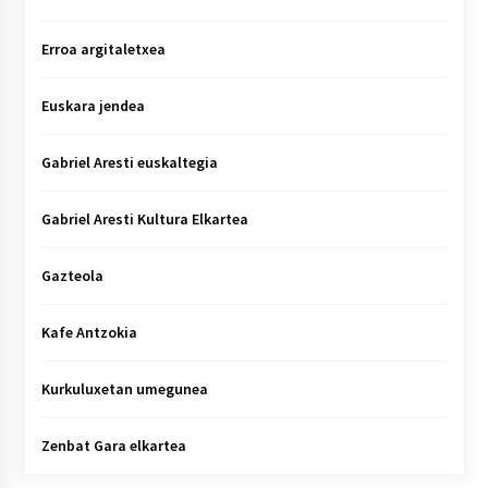
Erroa argitaletxea
Euskara jendea
Gabriel Aresti euskaltegia
Gabriel Aresti Kultura Elkartea
Gazteola
Kafe Antzokia
Kurkuluxetan umegunea
Zenbat Gara elkartea