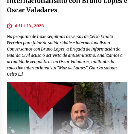
internacionalismo con Bruno Lopes e
Oscar Valadares
ol. Urt 16 , 2026
No progama de hoxe seguimos os versos de Celso Emilio
Ferreiro para falar de solidaridade e internacionalismo.
Conversamos con Bruno Lopes, a Brigada de Información da
Guarda Civil acusa o activista de antisemitismo. Analizamos a
actualidade xeopolítica con Oscar Valadares, militante do
colectivo internacionalista “Mar de Lumes”. Gaurko saioan
Celso […]