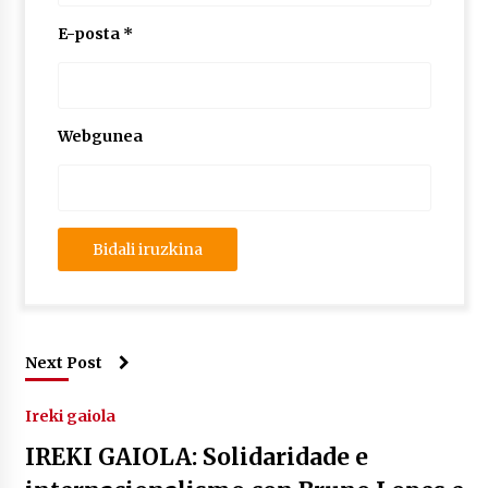
E-posta
*
Webgunea
Next Post
Ireki gaiola
IREKI GAIOLA: Solidaridade e