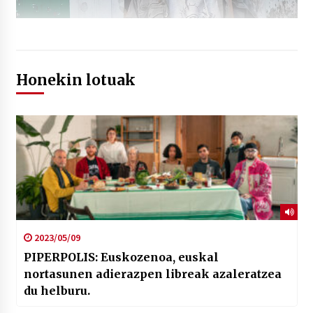
Honekin lotuak
2023/05/09
PIPERPOLIS: Euskozenoa, euskal
nortasunen adierazpen libreak azaleratzea
du helburu.