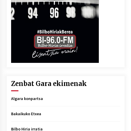
Zenbat Gara ekimenak
Algara konpartsa
Bakaikuko Etxea
Bilbo Hiria irratia