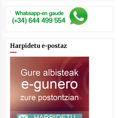
Harpidetu e-postaz