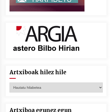
Artxiboak hilez hile
Artxiboak
hilez
hile
Artxiboa egunez egun