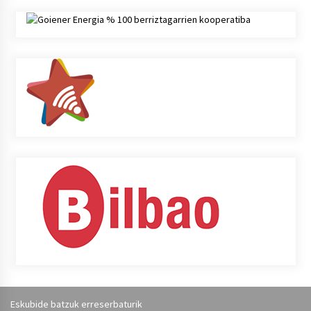
Eskubide batzuk erreserbaturik