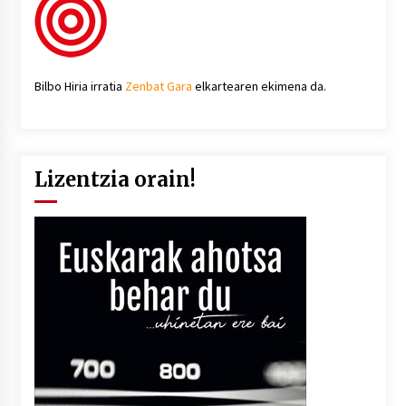
Bilbo Hiria irratia
Zenbat Gara
elkartearen ekimena da.
Lizentzia orain!