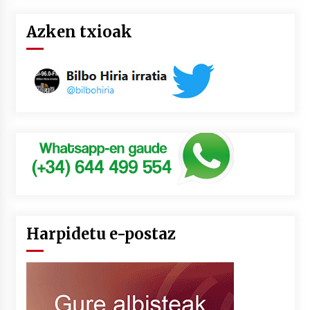
Azken txioak
Harpidetu e-postaz