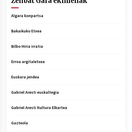
Zenbat Gara ekimenak
Algara konpartsa
Bakaikuko Etxea
Bilbo Hiria irratia
Erroa argitaletxea
Euskara jendea
Gabriel Aresti euskaltegia
Gabriel Aresti Kultura Elkartea
Gazteola