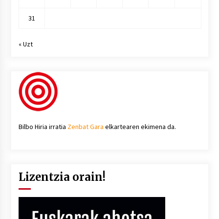
31
« Uzt
Bilbo Hiria irratia
Zenbat Gara
elkartearen ekimena da.
Lizentzia orain!