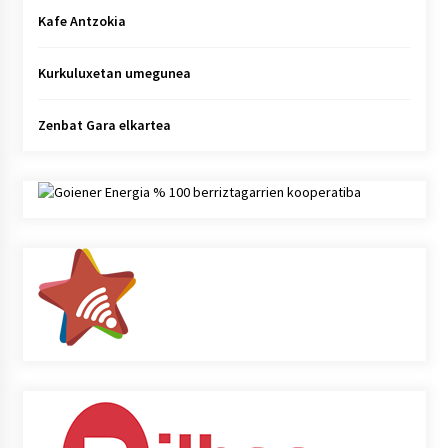
Kafe Antzokia
Kurkuluxetan umegunea
Zenbat Gara elkartea