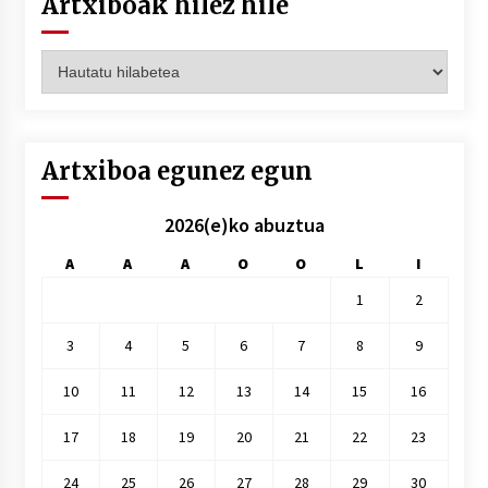
Artxiboak hilez hile
Artxiboak
hilez
hile
Artxiboa egunez egun
2026(e)ko abuztua
A
A
A
O
O
L
I
1
2
3
4
5
6
7
8
9
10
11
12
13
14
15
16
17
18
19
20
21
22
23
24
25
26
27
28
29
30