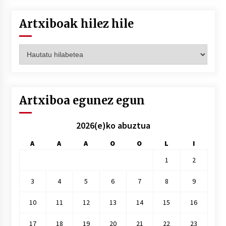
Artxiboak hilez hile
Artxiboak
hilez
hile
Artxiboa egunez egun
2026(e)ko abuztua
A
A
A
O
O
L
I
1
2
3
4
5
6
7
8
9
10
11
12
13
14
15
16
17
18
19
20
21
22
23