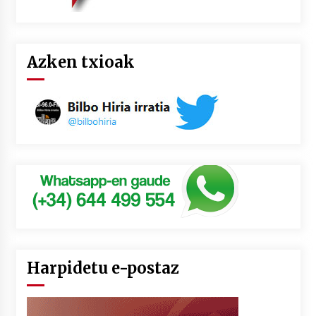
Azken txioak
Harpidetu e-postaz