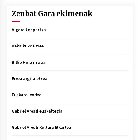
Zenbat Gara ekimenak
Algara konpartsa
Bakaikuko Etxea
Bilbo Hiria irratia
Erroa argitaletxea
Euskara jendea
Gabriel Aresti euskaltegia
Gabriel Aresti Kultura Elkartea