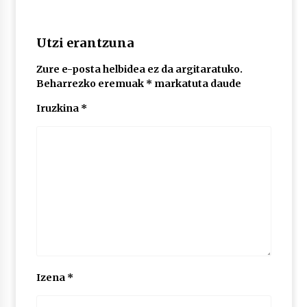
POTTO: San Pedro jaietako bertso-saioa
Utzi erantzuna
2026/07/09
Zure e-posta helbidea ez da argitaratuko.
Beharrezko eremuak
*
markatuta daude
Larunbatean Plentziako Itsas Martxa ospatuko
Iruzkina
*
da
2026/07/07
LIBURUEN ERREPUBLIKA TXIKIA: Hiragana akats
isil batekin dator beti
2026/07/07
Auritz Iñurrietaren margoak ikusgai
Uribitarte40 aretoan
2026/07/03
Izena
*
SOINUGELA: Paul McCartney eta Ringo Starr-en
lan berriak