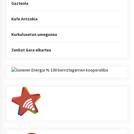
Gazteola
Kafe Antzokia
Kurkuluxetan umegunea
Zenbat Gara elkartea