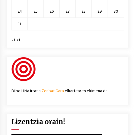
24
25
26
27
28
29
30
31
« Uzt
Bilbo Hiria irratia
Zenbat Gara
elkartearen ekimena da.
Lizentzia orain!