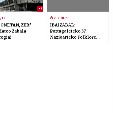
/13
2011/07/19
HONETAN, ZER?
IBAIZABAL:
Mateo Zabala
Portugaleteko 37.
tegia)
Nazioarteko Folklore
Jaialdia