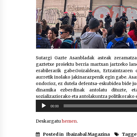
Sutargi Gazte Asanbladak asteak zeramatz
gaztetxe proiektu berria martxan jartzeko la
erabilerarik gabe.Goizaldean, Ertzaintzaren
aurretik inolako jakinarazpenik egin gabe. Asan
ondorioz, ez dutela defentsa-eskubidea bide ju
dinamika ezberdinak antolatu dituzte, e
sozializaziorako eta antolakuntza politikorako 
Soinu
00:00
erreproduzigailua
Deskargatu
hemen
.
Posted in
Ibaizabal Magazina
Tagge