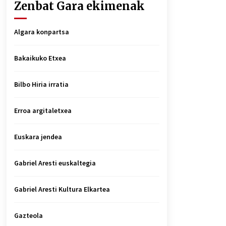
Zenbat Gara ekimenak
Algara konpartsa
Bakaikuko Etxea
Bilbo Hiria irratia
Erroa argitaletxea
Euskara jendea
Gabriel Aresti euskaltegia
Gabriel Aresti Kultura Elkartea
Gazteola