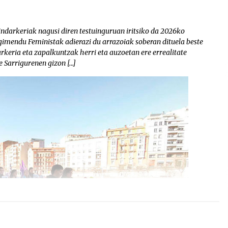
ndarkeriak nagusi diren testuinguruan iritsiko da 2026ko
imendu Feministak adierazi du arrazoiak soberan dituela beste
rkeria eta zapalkuntzak herri eta auzoetan ere errealitate
 Sarrigurenen gizon […]