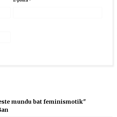
E-posta
*
ste mundu bat feminismotik"
8an