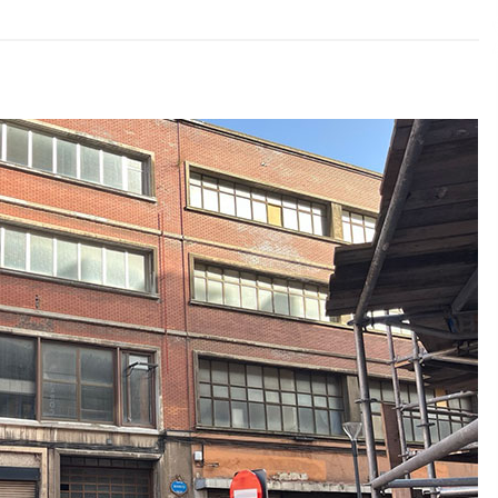
2026/07/15
Larunbatean Plentziako Itsas
Martxa ospatuko da
2026/07/07
SOINUGELA: Paul McCartney eta
Ringo Starr-en lan berriak
2026/07/03