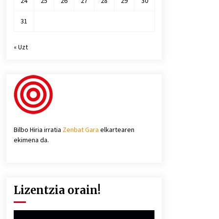
24
25
26
27
28
29
30
31
« Uzt
Bilbo Hiria irratia
Zenbat Gara
elkartearen
ekimena da.
Lizentzia orain!