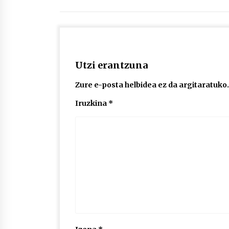
Utzi erantzuna
Zure e-posta helbidea ez da argitaratuko.
Iruzkina
*