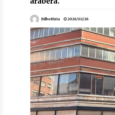
arabera.
protagonista
2026/07/16
BilboHiria
2026/02/26
POTTO: San Pedro jaietako bertso-
saioa
2026/07/09
Auritz Iñurrietaren margoak
ikusgai Uribitarte40 aretoan
2026/07/03