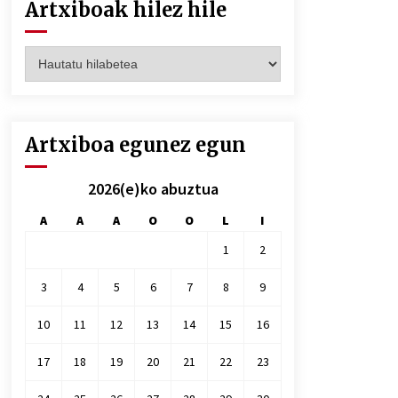
Artxiboak hilez hile
Artxiboak
hilez
hile
Artxiboa egunez egun
2026(e)ko abuztua
A
A
A
O
O
L
I
1
2
3
4
5
6
7
8
9
10
11
12
13
14
15
16
17
18
19
20
21
22
23