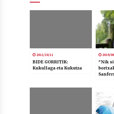
2011/10/11
2019/06
BIDE GORRITIK:
“Nik si
Kukullaga eta Kukutza
bortxak
Sanfer
kasuar
hausna