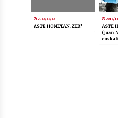
2013/11/13
2014/11
ASTE HONETAN, ZER?
ASTE 
(Juan 
euskal