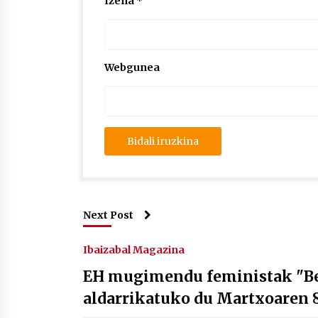
Izena
*
Webgunea
Next Post
Ibaizabal Magazina
EH mugimendu feministak "Be
aldarrikatuko du Martxoaren 