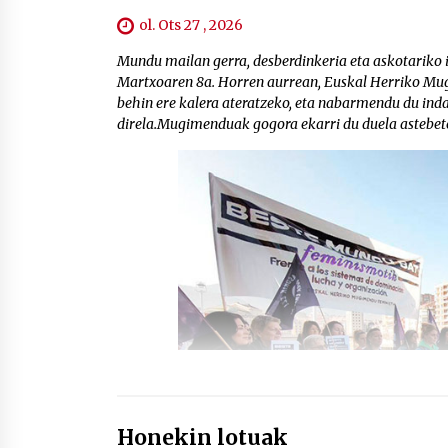
ol. Ots 27 , 2026
Mundu mailan gerra, desberdinkeria eta askotariko i
Martxoaren 8a. Horren aurrean, Euskal Herriko Mug
behin ere kalera ateratzeko, eta nabarmendu du inda
direla.Mugimenduak gogora ekarri du duela astebete
Honekin lotuak