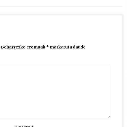
edo
jaisteko.
Beharrezko eremuak
*
markatuta daude