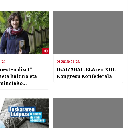
/21
2013/01/23
nesten dizut”
IBAIZABAL: ELAren XIII.
eta kultura eta
Kongresu Konfederala
minetako
en inguruko
rketa