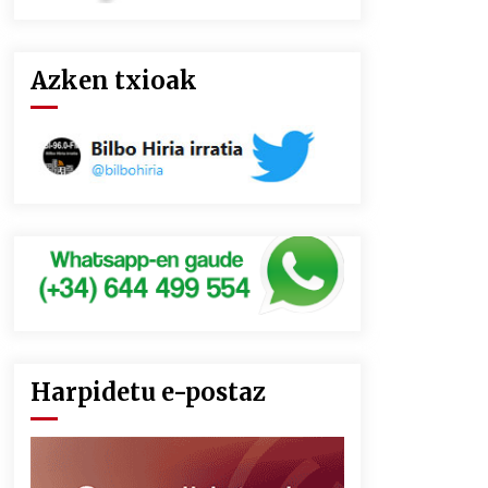
Azken txioak
Harpidetu e-postaz