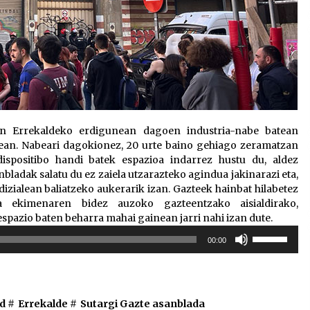
an Errekaldeko erdigunean dagoen industria-nabe batean
nean. Nabeari dagokionez, 20 urte baino gehiago zeramatzan
 dispositibo handi batek espazioa indarrez hustu du, aldez
bladak salatu du ez zaiela utzarazteko agindua jakinarazi eta,
dizialean baliatzeko aukerarik izan. Gazteek hainbat hilabetez
ta ekimenaren bidez auzoko gazteentzako aisialdirako,
espazio baten beharra mahai gainean jarri nahi izan dute.
Erabili
00:00
gora/behera
gezi-
teklak
bolumena
d #
Errekalde
#
Sutargi Gazte asanblada
igotzeko