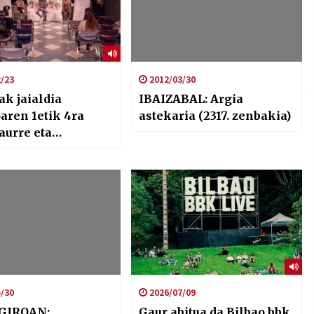
/23
2012/03/30
ak jaialdia
IBAIZABAL: Argia
aren 1etik 4ra
astekaria (2317. zenbakia)
aurre eta
lean ospatuko da
/30
2026/07/09
GIROAN:
Gaur abitua da Bilbao bbk