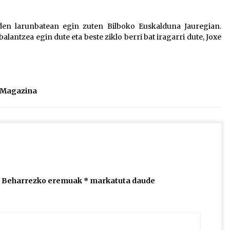
2026/07/15
den larunbatean egin zuten Bilboko Euskalduna Jauregian.
lantzea egin dute eta beste ziklo berri bat iragarri dute, Joxe
Larunbatean Plentziako Itsas
Martxa ospatuko da
2026/07/07
SOINUGELA: Paul McCartney eta
l Magazina
Ringo Starr-en lan berriak
2026/07/03
Beharrezko eremuak
*
markatuta daude