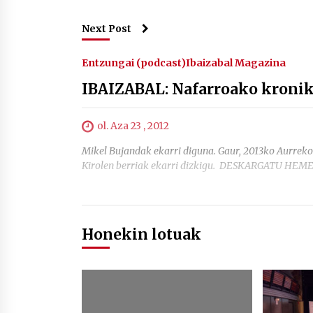
Next Post
Entzungai (podcast)
Ibaizabal Magazina
IBAIZABAL: Nafarroako kroni
ol. Aza 23 , 2012
Mikel Bujandak ekarri diguna. Gaur, 2013ko Aurreko
Kirolen berriak ekarri dizkigu. DESKARGATU HEM
Honekin lotuak