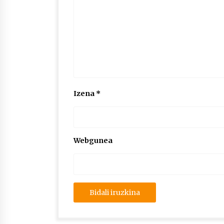
Izena
*
Webgunea