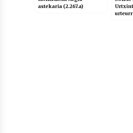
astekaria (2.267.a)
Urtxint
urteur