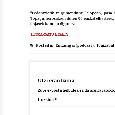
protagonista
2026/07/16
“Federaziotik mugimendura” lelopean, pasa 
Topagunea osatzen duten 96 euskal elkarteek, ba
POTTO: San Pedro jaietako bertso-
Rojasek kontatu digunez.
saioa
2026/07/09
DESKARGATU HEMEN
Auritz Iñurrietaren margoak
Posted in
Entzungai (podcast)
,
Ibaizaba
ikusgai Uribitarte40 aretoan
2026/07/03
Utzi erantzuna
Zure e-posta helbidea ez da argitaratuko.
Iruzkina
*