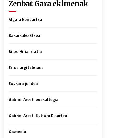
Zenbat Gara ekimenak
Algara konpartsa
Bakaikuko Etxea
Bilbo Hiria irratia
Erroa argitaletxea
Euskara jendea
Gabriel Aresti euskaltegia
Gabriel Aresti Kultura Elkartea
Gazteola