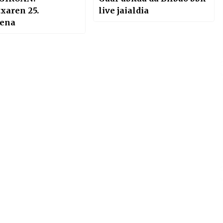
xaren 25.
live jaialdia
rena