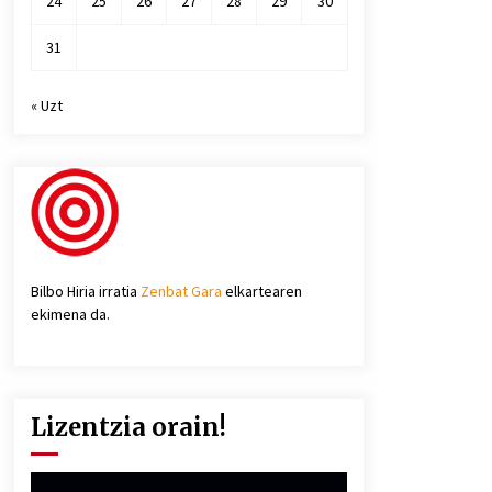
24
25
26
27
28
29
30
31
« Uzt
Bilbo Hiria irratia
Zenbat Gara
elkartearen
ekimena da.
Lizentzia orain!