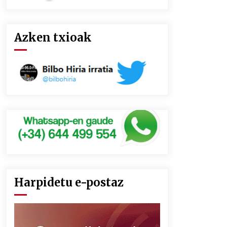
Azken txioak
Harpidetu e-postaz