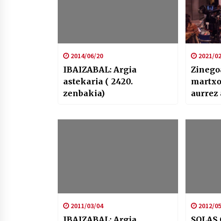
2014/06/20
2021/02
IBAIZABAL: Argia
Zinego
astekaria ( 2420.
martxo
zenbakia)
aurrez 
digita
2011/03/04
2012/05
IBAIZABAL: Argia
SOLAS 