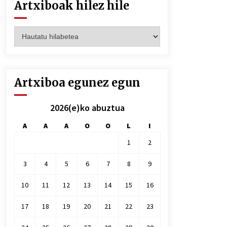
Artxiboak hilez hile
Artxiboak
hilez
hile
Artxiboa egunez egun
2026(e)ko abuztua
A
A
A
O
O
L
I
1
2
3
4
5
6
7
8
9
10
11
12
13
14
15
16
17
18
19
20
21
22
23