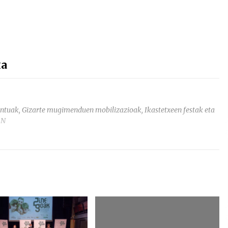
ka
ntuak, Gizarte mugimenduen mobilizazioak, Ikastetxeen festak eta
EN