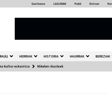
Guri buruz
LAGUNAK
Publi
Entzun
Ko
RA(k)
HERRIAK
HISTORIA
HAURRAK
BEREZIAK
o kultur eskaintza
Mikelen-ikasleak
“Hiztegi bat” Gorka Urbizuk
idatzitako letren hiztegia
2026/07/23
Auzoportala : 1×04 Auzofoniak