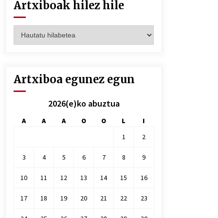
Artxiboak hilez hile
Artxiboak
hilez
hile
Artxiboa egunez egun
2026(e)ko abuztua
A
A
A
O
O
L
I
1
2
3
4
5
6
7
8
9
10
11
12
13
14
15
16
17
18
19
20
21
22
23