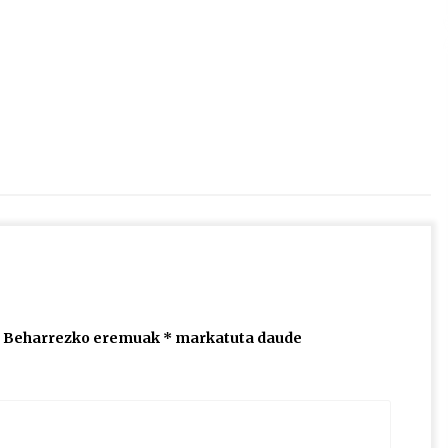
2026/07/15
Larunbatean Plentziako Itsas
Martxa ospatuko da
2026/07/07
SOINUGELA: Paul McCartney eta
Ringo Starr-en lan berriak
2026/07/03
Beharrezko eremuak
*
markatuta daude