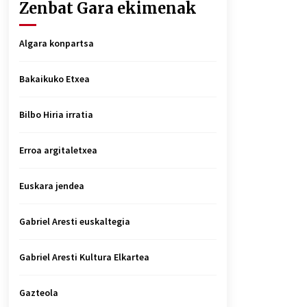
Zenbat Gara ekimenak
Algara konpartsa
Bakaikuko Etxea
Bilbo Hiria irratia
Erroa argitaletxea
Euskara jendea
Gabriel Aresti euskaltegia
Gabriel Aresti Kultura Elkartea
Gazteola