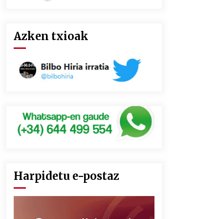
Azken txioak
Harpidetu e-postaz