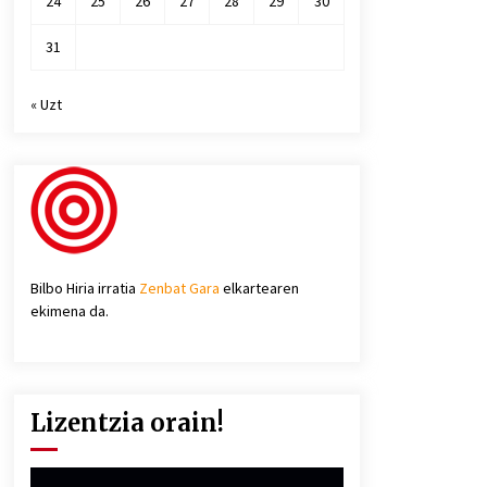
24
25
26
27
28
29
30
31
« Uzt
Bilbo Hiria irratia
Zenbat Gara
elkartearen
ekimena da.
Lizentzia orain!