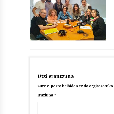
protagonista
2026/07/16
POTTO: San Pedro jaietako bertso-
saioa
2026/07/09
Auritz Iñurrietaren margoak
ikusgai Uribitarte40 aretoan
2026/07/03
Utzi erantzuna
Zure e-posta helbidea ez da argitaratuko.
Iruzkina
*