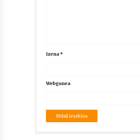
Izena
*
Webgunea