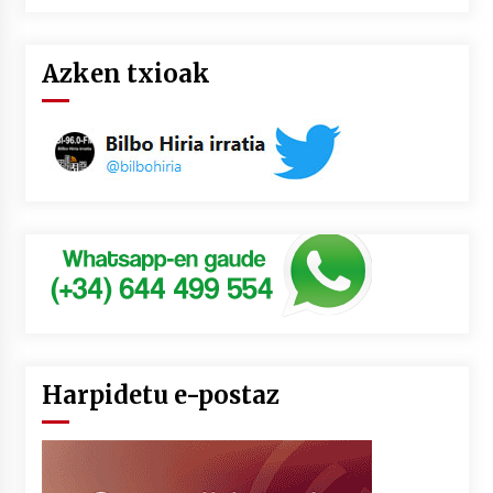
Azken txioak
Harpidetu e-postaz