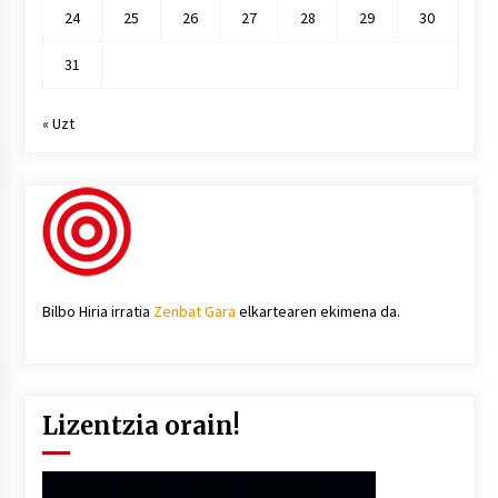
24
25
26
27
28
29
30
31
« Uzt
Bilbo Hiria irratia
Zenbat Gara
elkartearen ekimena da.
Lizentzia orain!