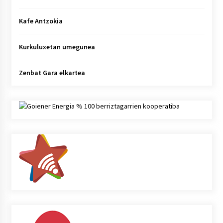
Kafe Antzokia
Kurkuluxetan umegunea
Zenbat Gara elkartea