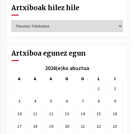
Artxiboak hilez hile
Artxiboak
hilez
hile
Artxiboa egunez egun
2026(e)ko abuztua
A
A
A
O
O
L
I
1
2
3
4
5
6
7
8
9
10
11
12
13
14
15
16
17
18
19
20
21
22
23