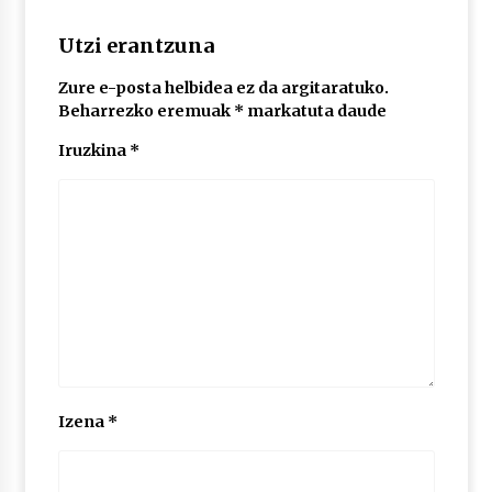
Utzi erantzuna
POTTO: San Pedro jaietako bertso-saioa
2026/07/09
Zure e-posta helbidea ez da argitaratuko.
Beharrezko eremuak
*
markatuta daude
Iruzkina
*
Larunbatean Plentziako Itsas Martxa ospatuko
da
2026/07/07
LIBURUEN ERREPUBLIKA TXIKIA: Hiragana akats
isil batekin dator beti
2026/07/07
Auritz Iñurrietaren margoak ikusgai
Uribitarte40 aretoan
2026/07/03
Izena
*
SOINUGELA: Paul McCartney eta Ringo Starr-en
lan berriak