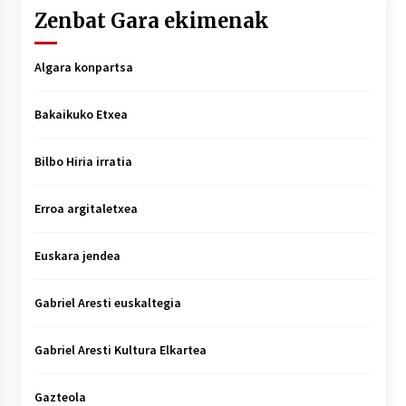
Zenbat Gara ekimenak
Algara konpartsa
Bakaikuko Etxea
Bilbo Hiria irratia
Erroa argitaletxea
Euskara jendea
Gabriel Aresti euskaltegia
Gabriel Aresti Kultura Elkartea
Gazteola