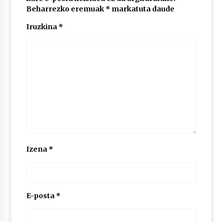
Beharrezko eremuak
*
markatuta daude
Iruzkina
*
POTTO: San Pedro jaietako bertso-saioa
2026/07/09
Larunbatean Plentziako Itsas Martxa ospatuko
da
2026/07/07
LIBURUEN ERREPUBLIKA TXIKIA: Hiragana akats
isil batekin dator beti
2026/07/07
Izena
*
Auritz Iñurrietaren margoak ikusgai
Uribitarte40 aretoan
2026/07/03
E-posta
*
SOINUGELA: Paul McCartney eta Ringo Starr-en
lan berriak