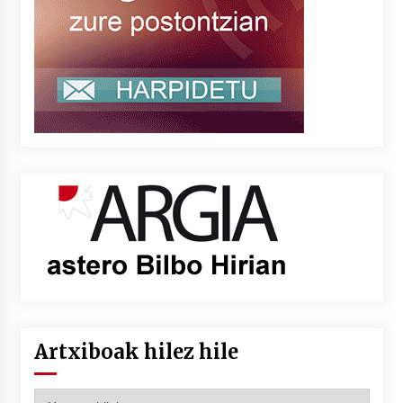
Artxiboak hilez hile
Artxiboak