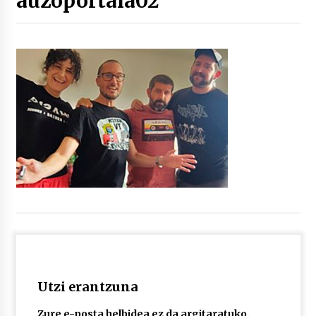
auzoportala02
“Hiztegi bat” Gorka Urbizuk idatzitako letren
hiztegia
2026/07/23
Bakaikuko barnetegitik gazteek egindako saio
berezia
2026/07/16
Tuba eta bonbardinoaren astea, Bilboko
Kontserbatorioan protagonista
2026/07/16
Auzoportala : 1×04 Auzofoniak
2026/07/15
Utzi erantzuna
Gaur abitua da Bilbao bbk live jaialdia
2026/07/09
Zure e-posta helbidea ez da argitaratuko.