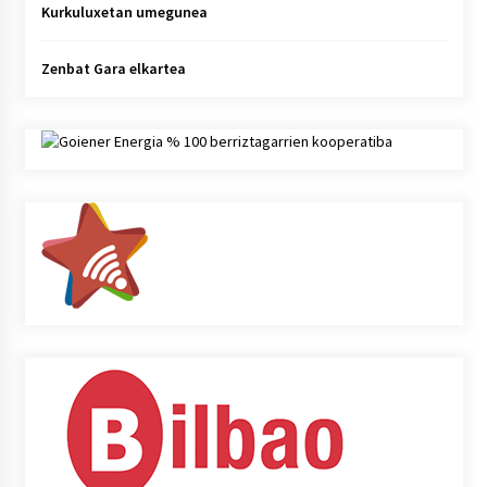
Kurkuluxetan umegunea
Zenbat Gara elkartea