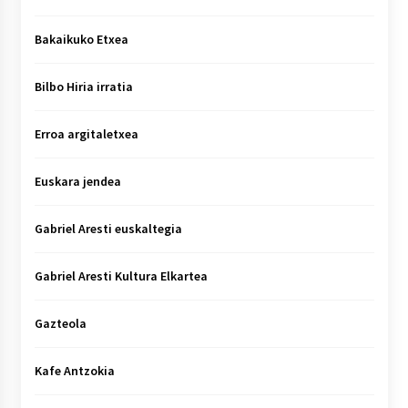
Bakaikuko Etxea
Bilbo Hiria irratia
Erroa argitaletxea
Euskara jendea
Gabriel Aresti euskaltegia
Gabriel Aresti Kultura Elkartea
Gazteola
Kafe Antzokia