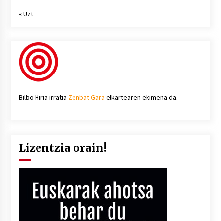
« Uzt
Bilbo Hiria irratia
Zenbat Gara
elkartearen ekimena da.
Lizentzia orain!