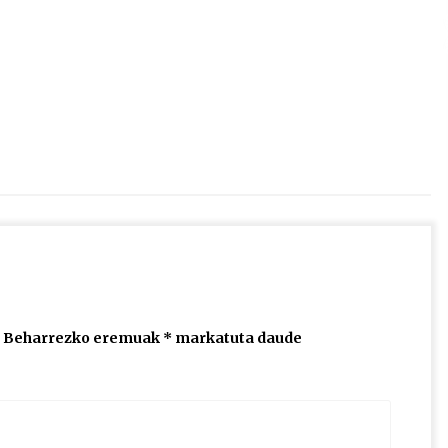
2026/07/15
Larunbatean Plentziako Itsas
Martxa ospatuko da
2026/07/07
SOINUGELA: Paul McCartney eta
Ringo Starr-en lan berriak
2026/07/03
Beharrezko eremuak
*
markatuta daude