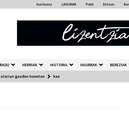
Guri buruz
LAGUNAK
Publi
Entzun
Ko
RA(k)
HERRIAK
HISTORIA
HAURRAK
BEREZIAK
a atarian gauden honetan
kae
“Hiztegi bat” Gorka Urbizuk
idatzitako letren hiztegia
2026/07/23
Auzoportala : 1×04 Auzofoniak