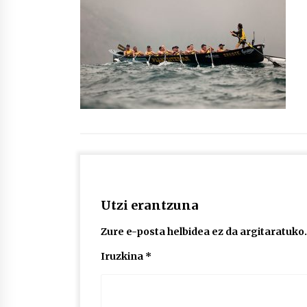
protagonista
2026/07/16
POTTO: San Pedro jaietako bertso-
saioa
2026/07/09
Auritz Iñurrietaren margoak
ikusgai Uribitarte40 aretoan
2026/07/03
Utzi erantzuna
Zure e-posta helbidea ez da argitaratuko.
Iruzkina
*