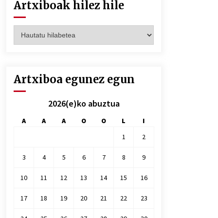
Artxiboak hilez hile
Artxiboak
hilez
hile
Artxiboa egunez egun
2026(e)ko abuztua
A
A
A
O
O
L
I
1
2
3
4
5
6
7
8
9
10
11
12
13
14
15
16
17
18
19
20
21
22
23