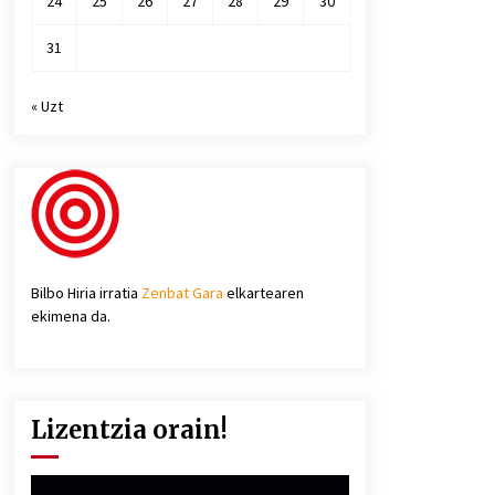
24
25
26
27
28
29
30
31
« Uzt
Bilbo Hiria irratia
Zenbat Gara
elkartearen
ekimena da.
Lizentzia orain!