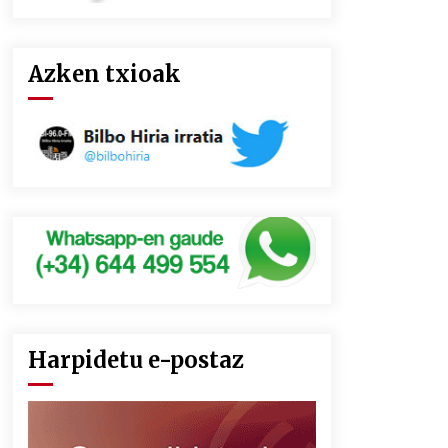
Azken txioak
Harpidetu e-postaz