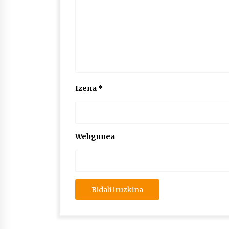
Izena
*
Webgunea