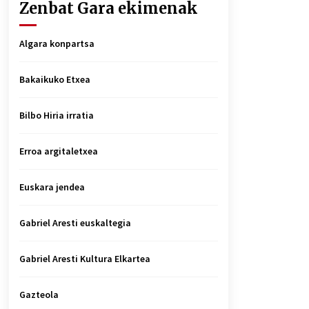
Zenbat Gara ekimenak
Algara konpartsa
Bakaikuko Etxea
Bilbo Hiria irratia
Erroa argitaletxea
Euskara jendea
Gabriel Aresti euskaltegia
Gabriel Aresti Kultura Elkartea
Gazteola