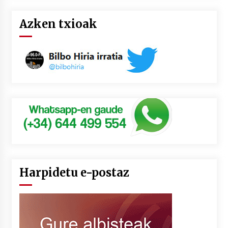
Azken txioak
Harpidetu e-postaz