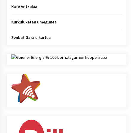
Kafe Antzokia
Kurkuluxetan umegunea
Zenbat Gara elkartea