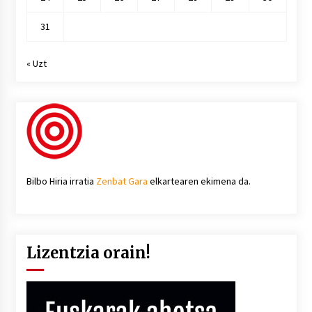
31
« Uzt
Bilbo Hiria irratia
Zenbat Gara
elkartearen ekimena da.
Lizentzia orain!