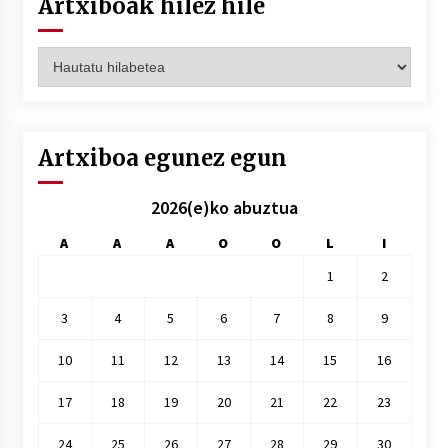
Artxiboak hilez hile
Artxiboak
hilez
hile
Artxiboa egunez egun
2026(e)ko abuztua
A
A
A
O
O
L
I
1
2
3
4
5
6
7
8
9
10
11
12
13
14
15
16
17
18
19
20
21
22
23
24
25
26
27
28
29
30