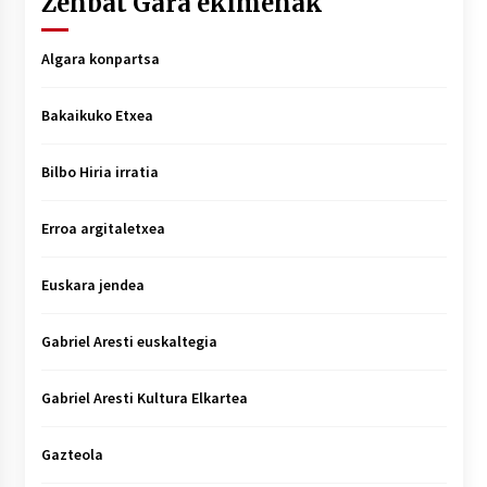
Zenbat Gara ekimenak
Algara konpartsa
Bakaikuko Etxea
Bilbo Hiria irratia
Erroa argitaletxea
Euskara jendea
Gabriel Aresti euskaltegia
Gabriel Aresti Kultura Elkartea
Gazteola