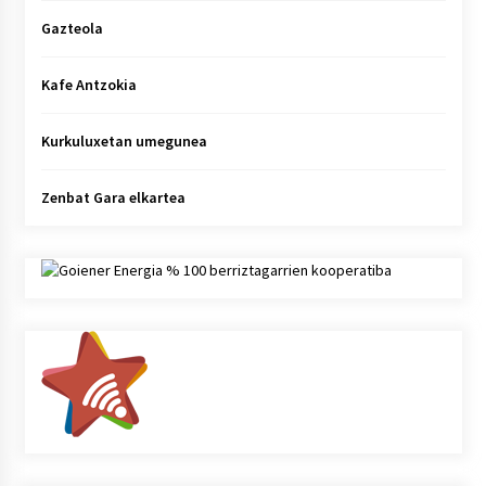
Gazteola
Kafe Antzokia
Kurkuluxetan umegunea
Zenbat Gara elkartea