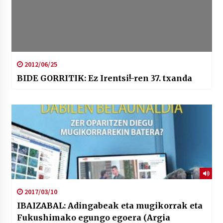
2012/06/25
BIDE GORRITIK: Ez Irentsi!-ren 37. txanda
2017/03/10
IBAIZABAL: Adingabeak eta mugikorrak eta
Fukushimako egungo egoera (Argia