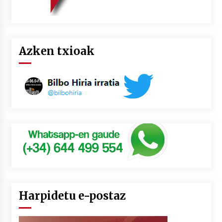
Azken txioak
Harpidetu e-postaz