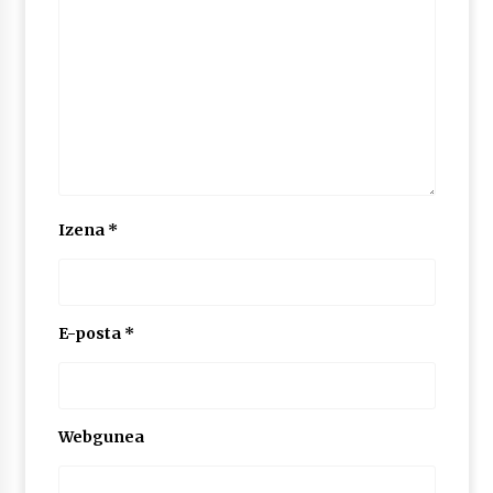
Izena
*
E-posta
*
Webgunea