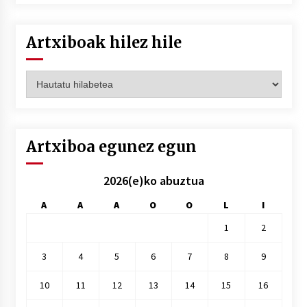
Artxiboak hilez hile
Artxiboak
hilez
hile
Artxiboa egunez egun
2026(e)ko abuztua
A
A
A
O
O
L
I
1
2
3
4
5
6
7
8
9
10
11
12
13
14
15
16