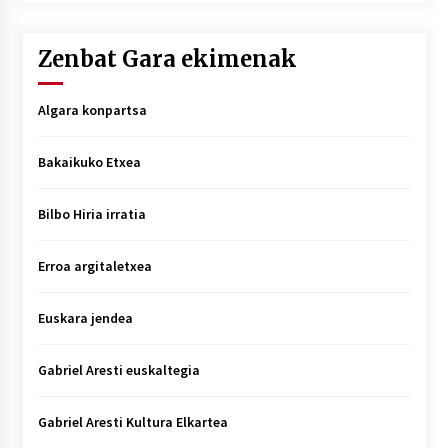
Zenbat Gara ekimenak
Algara konpartsa
Bakaikuko Etxea
Bilbo Hiria irratia
Erroa argitaletxea
Euskara jendea
Gabriel Aresti euskaltegia
Gabriel Aresti Kultura Elkartea