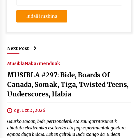
Next Post
Musibla
Nabarmenduak
MUSIBLA #297: Bide, Boards Of
Canada, Somak, Tiga, Twisted Teens,
Underscores, Habia
og. Uzt 2 , 2026
Gaurko saioan, bide pertsonaletik eta zaurgarritasunetik
abiatuta elektronika esoteriko eta pop esperimentalagoetara
egingo dugu bidaia. Lehen geltokia Bide izango da, Bidean