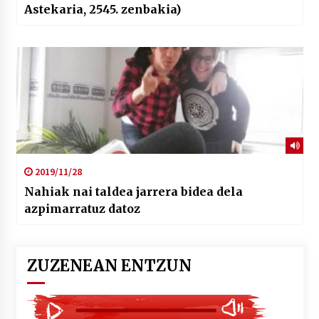
Astekaria, 2545. zenbakia)
2019/11/28
Nahiak nai taldea jarrera bidea dela
azpimarratuz datoz
ZUZENEAN ENTZUN