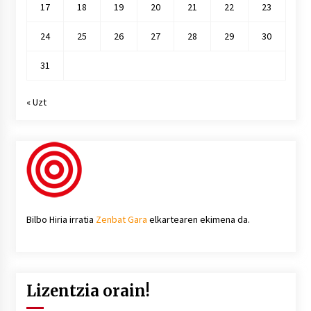
17
18
19
20
21
22
23
24
25
26
27
28
29
30
31
« Uzt
Bilbo Hiria irratia
Zenbat Gara
elkartearen ekimena da.
Lizentzia orain!