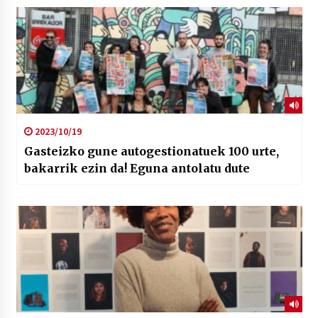
2023/10/19
Gasteizko gune autogestionatuek 100 urte,
bakarrik ezin da! Eguna antolatu dute