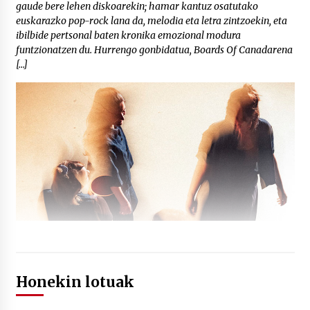
gaude bere lehen diskoarekin; hamar kantuz osatutako
euskarazko pop-rock lana da, melodia eta letra zintzoekin, eta
ibilbide pertsonal baten kronika emozional modura
funtzionatzen du. Hurrengo gonbidatua, Boards Of Canadarena
[…]
Honekin lotuak