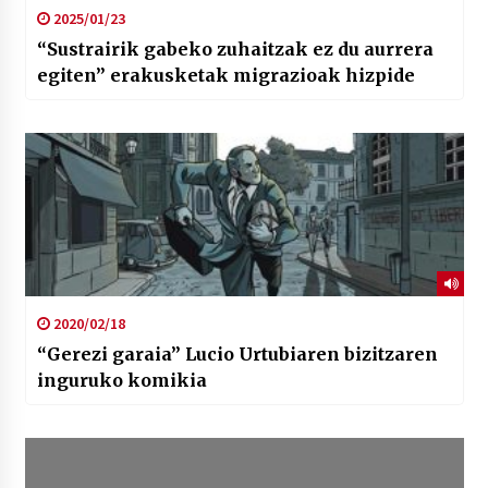
2025/01/23
“Sustrairik gabeko zuhaitzak ez du aurrera
egiten” erakusketak migrazioak hizpide
2020/02/18
“Gerezi garaia” Lucio Urtubiaren bizitzaren
inguruko komikia