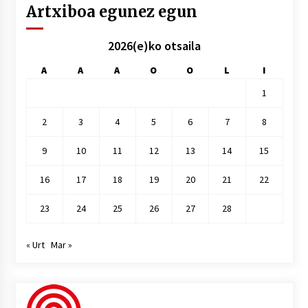
Artxiboa egunez egun
2026(e)ko otsaila
A
A
A
O
O
L
I
1
2
3
4
5
6
7
8
9
10
11
12
13
14
15
16
17
18
19
20
21
22
23
24
25
26
27
28
« Urt
Mar »