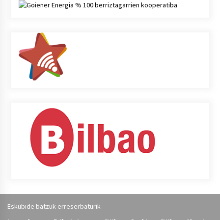
Eskubide batzuk erreserbaturik