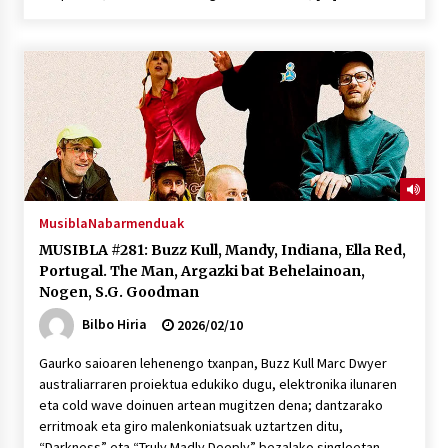
2026/07/03
MUSIBLA #297: Bide, Boards Of Canada, Somak,
Tiga, Twisted Teens, Underscores, Habia
2026/07/02
Musibla
Nabarmenduak
MUSIBLA #281: Buzz Kull, Mandy, Indiana, Ella Red,
Portugal. The Man, Argazki bat Behelainoan,
Nogen, S.G. Goodman
Bilbo Hiria
2026/02/10
Gaurko saioaren lehenengo txanpan, Buzz Kull Marc Dwyer
australiarraren proiektua edukiko dugu, elektronika ilunaren
eta cold wave doinuen artean mugitzen dena; dantzarako
erritmoak eta giro malenkoniatsuak uztartzen ditu,
“Darkness” eta “Truly Madly Deeply” bezalako singleetan