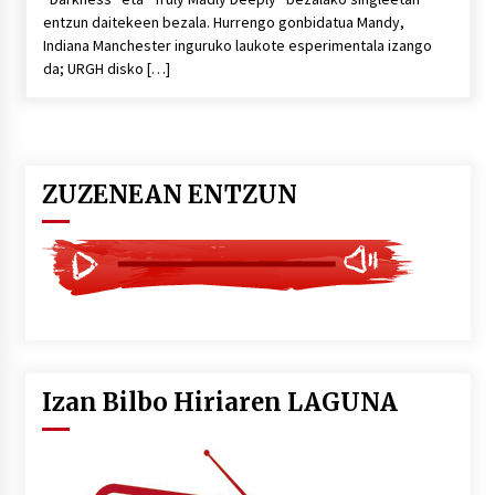
entzun daitekeen bezala. Hurrengo gonbidatua Mandy,
Indiana Manchester inguruko laukote esperimentala izango
da; URGH disko […]
ZUZENEAN ENTZUN
Izan Bilbo Hiriaren LAGUNA