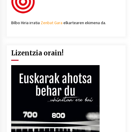
Bilbo Hiria irratia
Zenbat Gara
elkartearen ekimena da.
Lizentzia orain!