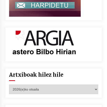
Artxiboak hilez hile
Artxiboak
hilez
hile