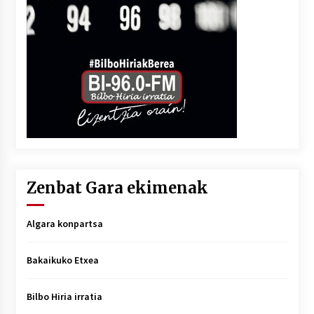
Zenbat Gara ekimenak
Algara konpartsa
Bakaikuko Etxea
Bilbo Hiria irratia