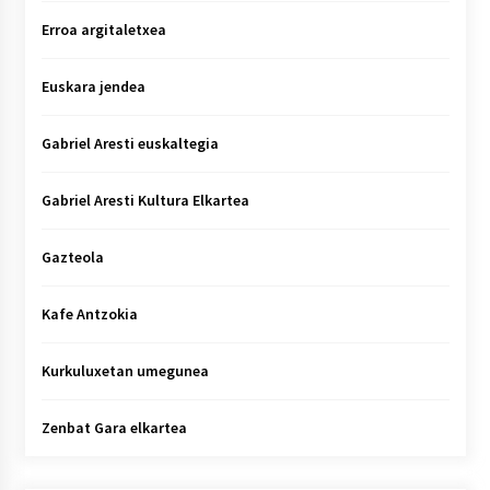
Erroa argitaletxea
Euskara jendea
Gabriel Aresti euskaltegia
Gabriel Aresti Kultura Elkartea
Gazteola
Kafe Antzokia
Kurkuluxetan umegunea
Zenbat Gara elkartea