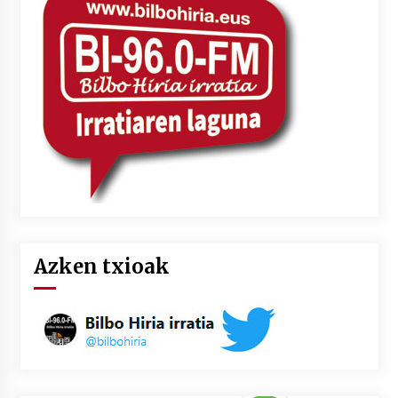
2026/07/03
MUSIBLA #297: Bide, Boards Of Canada, Somak,
Tiga, Twisted Teens, Underscores, Habia
2026/07/02
Azken txioak