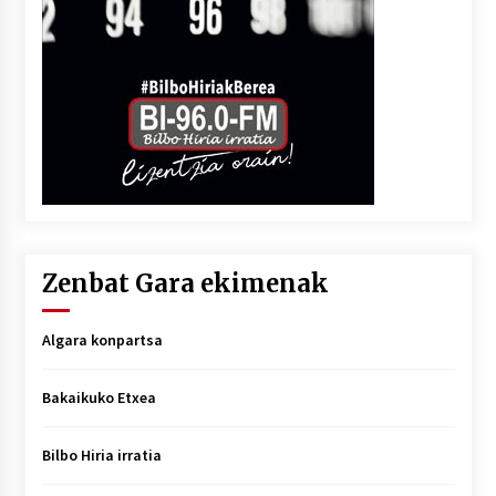
Zenbat Gara ekimenak
Algara konpartsa
Bakaikuko Etxea
Bilbo Hiria irratia