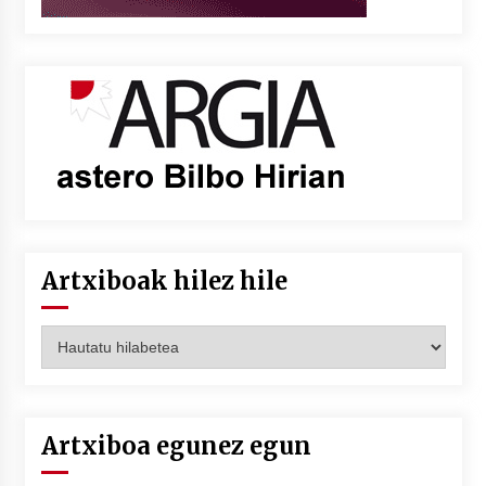
Artxiboak hilez hile
Artxiboak
hilez
hile
Artxiboa egunez egun