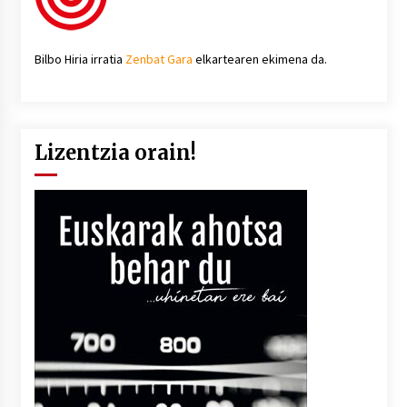
Bilbo Hiria irratia
Zenbat Gara
elkartearen ekimena da.
Lizentzia orain!