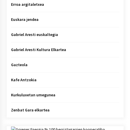
Erroa argitaletxea
Euskara jendea
Gabriel Aresti euskaltegia
Gabriel Aresti Kultura Elkartea
Gazteola
Kafe Antzokia
Kurkuluxetan umegunea
Zenbat Gara elkartea