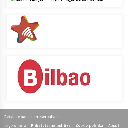
Eskubide batzuk erreserbaturik
Lege-oharra
Pribatutasun-politika
Cookie-politika
About