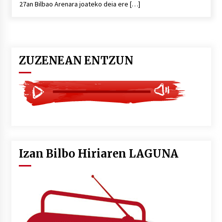
27an Bilbao Arenara joateko deia ere […]
POTTO: San Pedro jaietako bertso-saioa
2026/07/09
ZUZENEAN ENTZUN
Larunbatean Plentziako Itsas Martxa ospatuko
da
2026/07/07
LIBURUEN ERREPUBLIKA TXIKIA: Hiragana akats
isil batekin dator beti
2026/07/07
Izan Bilbo Hiriaren LAGUNA
Auritz Iñurrietaren margoak ikusgai
Uribitarte40 aretoan
2026/07/03
SOINUGELA: Paul McCartney eta Ringo Starr-en
lan berriak